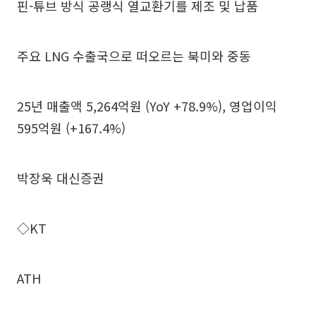
핀-튜브 방식 공랭식 열교환기를 제조 및 납품
주요 LNG 수출국으로 떠오르는 북미와 중동
25년 매출액 5,264억원 (YoY +78.9%), 영업이익
595억원 (+167.4%)
박장욱 대신증권
◇KT
ATH