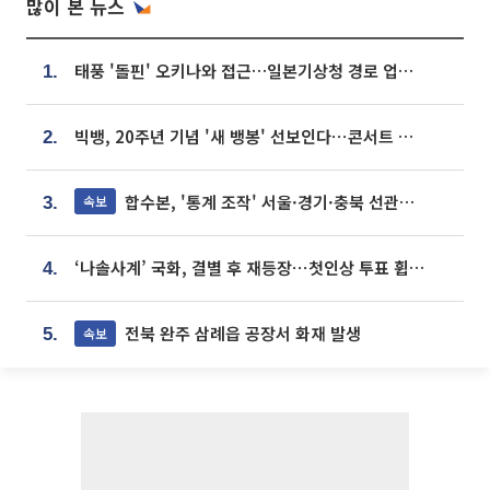
많이 본 뉴스
태풍 '돌핀' 오키나와 접근…일본기상청 경로 업데이트
1.
빅뱅, 20주년 기념 '새 뱅봉' 선보인다⋯콘서트 앞두고 팝업 개최
2.
합수본, '통계 조작' 서울·경기·충북 선관위 등 추가 압수수색
속보
3.
‘나솔사계’ 국화, 결별 후 재등장⋯첫인상 투표 휩쓸고 ‘인기녀’ 등극
4.
전북 완주 삼례읍 공장서 화재 발생
속보
5.