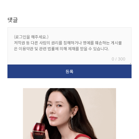
댓글
0 / 300