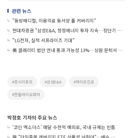
관련 뉴스
"동방메디컬, 미용의료 동서양 풀 커버리지"
현대차증권 "삼성E&A, 청정에너지 투자 지속…장단기 모두 긍정적"
"LG전자, 실적 서프라이즈 기대"
美 클래리티 법안 연내 통과 가능성 13%…상원 문턱서 제동
#증시리포트
#삼성E&A
#하이트진로
#한올바이오파마
박정호 기자의 주요 뉴스
'코인 엑소더스' 매달 수천억 해외로, 국내 규제는 빈틈
與 "단일종목 레버리지 ETF 상품성 낮춰야"…배수 조정안도 거론