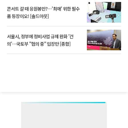
콘서트 갈 때 응원봉만?⋯'최애' 위한 필수
품 등장이오! [솔드아웃]
서울시, 정부에 정비사업 규제 완화 '건
의'⋯국토부 "협의 중" 입장만 [종합]