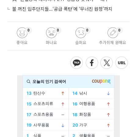
불 꺼진 입주단지들...‘공급 폭탄’에 ‘무너진 원청’까지
0
0
0
0
좋아요
화나요
슬퍼요
추가취재 원해요