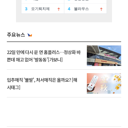
주요뉴스
22일 만에 다시 문 연 홈플러스…정상화 바
쁜데 재고 없어 ‘발동동’[가보니]
입추매직 '불발', 처서매직은 올까요? [해
시태그]