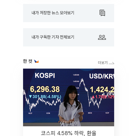
내가 저장한 뉴스 모아보기
내가 구독한 기자 전체보기
한 컷
코스피 4.58% 하락, 환율