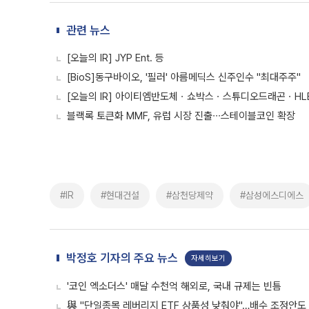
관련 뉴스
[오늘의 IR] JYP Ent. 등
[BioS]동구바이오, '필러' 아름메딕스 신주인수 "최대주주"
[오늘의 IR] 아이티엠반도체ㆍ쇼박스ㆍ스튜디오드래곤ㆍHL
블랙록 토큰화 MMF, 유럽 시장 진출∙∙∙스테이블코인 확장
#IR
#현대건설
#삼천당제약
#삼성에스디에스
박정호 기자의 주요 뉴스
자세히보기
'코인 엑소더스' 매달 수천억 해외로, 국내 규제는 빈틈
與 "단일종목 레버리지 ETF 상품성 낮춰야"…배수 조정안도