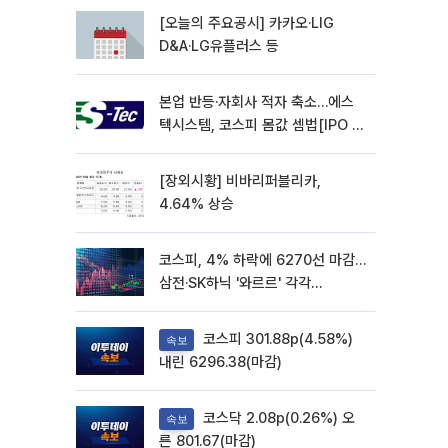
[오늘의 주요공시] 카카오·LIG
D&A·LG유플러스 등
본업 반등·자회사 적자 축소…에스
텍시스템, 코스피 몸값 셈법[IPO 엑
스레이]
[장외시황] 비바리퍼블리카,
4.64% 상승
코스피, 4% 하락에 6270선 마감…
삼전·SK하닉 '와르르' 각각
6%·10%대 급락
코스피 301.88p(4.58%)
속보
내린 6296.38(마감)
코스닥 2.08p(0.26%) 오
속보
른 801.67(마감)