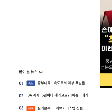
많이 본 뉴스
중부내륙고속도로서 미상 폭발물 발견
01
속보
ISA 계좌, 5년마다 깨라고요? [이슈크래커]
02
03
실리콘투, 라이브커머스팀 신설…K뷰티 ‘글로벌 판매망’ 확대[K뷰티 라방戰]
단독