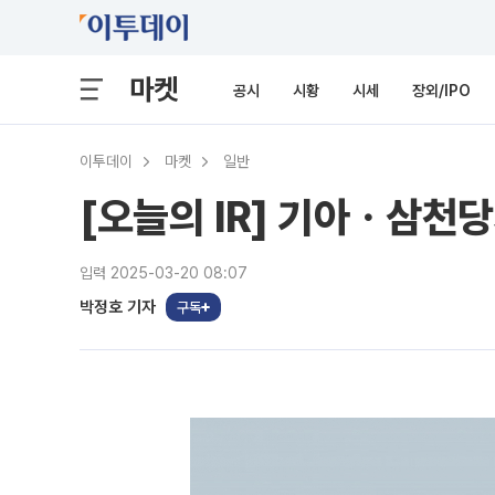
마켓
공시
시황
시세
장외/IPO
이투데이
마켓
일반
[오늘의 IR] 기아ㆍ삼천
입력 2025-03-20 08:07
박정호 기자
구독