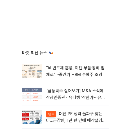
마켓 최신 뉴스
"AI 반도체 훈풍, 이젠 부품·장비 업
체로"⋯증권가 HBM 수혜주 조명
[급등락주 짚어보기] M&A 소식에
상상인증권ㆍ유니켐 ‘상한가’⋯유증
제동 걸린 SK디앤디↑
더딘 PF 정리 돌파구 찾는
단독
다…금감원, 1년 반 만에 매각설명회
재개