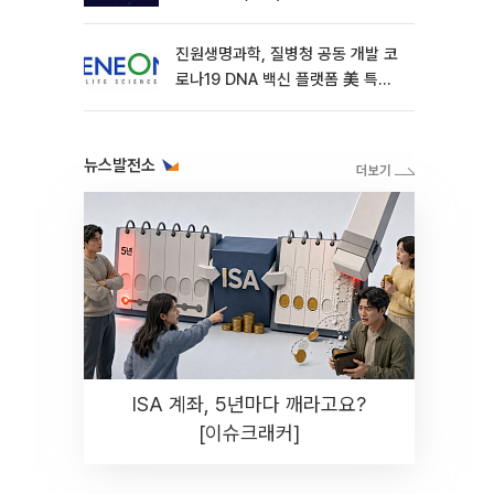
진원생명과학, 질병청 공동 개발 코
로나19 DNA 백신 플랫폼 美 특허
확보
뉴스발전소
ISA 계좌, 5년마다 깨라고요?
[이슈크래커]