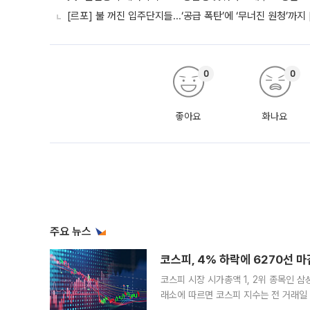
[르포] 불 꺼진 입주단지들...‘공급 폭탄’에 ‘무너진 원청’까지
0
0
좋아요
화나요
주요 뉴스
코스피, 4% 하락에 6270선 마
코스피 시장 시가총액 1, 2위 종목인 
래소에 따르면 코스피 지수는 전 거래일 대