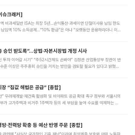
스피는 장중 한때 6550.94까지 오르기도 했으나 6238.32까지 밀리기도 했
[이슈크래커]
 전액 비과세일반 ISA는 최장 5년…손익통산·과세이연 단절미사용 납입 한도
납입액 10% 소득공제…“10% 환급”은 아냐 “오랫동안 운용하라더니 이제
 ‘만능 절세 통장’으로 불리는 개인종합자산관리계좌(ISA)가 두 갈래로 개
주총 승인 받도록”…상법·자본시장법 개정 시사
닌 투자 이어갈 시기” “주52시간제도 손봐야” 김정관 산업통상부 장관이 반
 수준 이상은 주주총회 승인을 거치는 방안을 검토할 필요가 있다고 밝혔다.
배구조와 주주권 강화 논의가 이어지는 가운데, 핵심 연구인력에 대한
 “집값 해법은 공급” [종합]
안” 우려재개발·재건축 활성화 및 비아파트 공급 확대 촉구 정부와 서울시의
정부가 고가주택과 비거주 1주택자 등의 세 부담을 높여 수요를 억제하는 카
키울 것이라며 세금이 아닌 공급이 근본적인 처방이라고 전면 반박했다.
방·전력망 확충 등 예산 반영 주문 [종합]
과 관련해 "사실상 국가적인 기후 재난"이라며 취약계층 보호와 야외 노동자