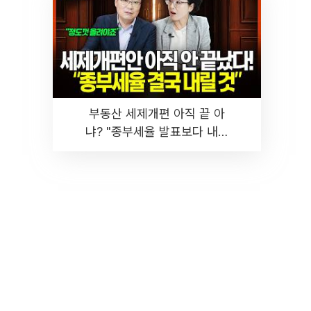
부동산 세제개편 아직 끝 아
냐? "종부세율 발표보다 내릴
것" 장기거주·양도세 전망 I 집
땅지성 I 김인만, 진미윤