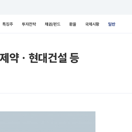
특징주
투자전략
채권/펀드
환율
국제시황
일반
당제약ㆍ현대건설 등