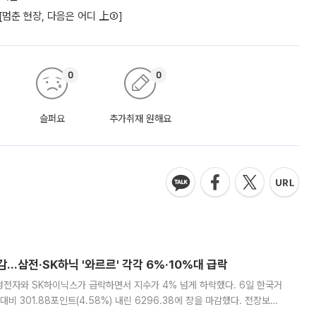
 [멈춘 현장, 다음은 어디 上③]
0
0
슬퍼요
추가취재 원해요
감…삼전·SK하닉 '와르르' 각각 6%·10%대 급락
삼성전자와 SK하이닉스가 급락하면서 지수가 4% 넘게 하락했다. 6일 한국거
비 301.88포인트(4.58%) 내린 6296.38에 장을 마감했다. 전장보다