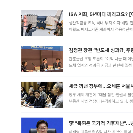
1.81% 내린 6478.75에 출발한 코
다. 이날 오전
ISA 계좌, 5년마다 깨라고요? 
생산적금융 ISA, 국내 투자 이자·배당
이월도 폐지…기존 계좌까지 적용청년형 
는 5년마다 계좌를 해지하라는 건가요?”
편을
김정관 장관 “반도체 성과급, 
관훈클럽 초청 토론회 “이익 나눌 때 아
도체 업계의 성과급 지급과 관련해 일정
최근 상법·자본시장법 개정으로 기업 지
세금 꺼낸 정부에…오세훈 서울시장
정부 세제 개편에 “매물 잠김·전월세 불
부동산 해법 전쟁이 본격화하고 있다. 
드를 꺼내자 서울시는 전·월세 부담만 
李 "폭염은 국가적 기후재난"…냉
이재명 대통령은 6일 사상 최악의 폭염