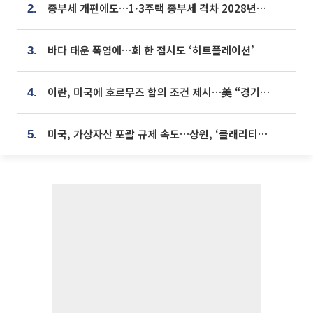
종부세 개편에도…1·3주택 종부세 격차 2028년부터 확대
2.
바다 태운 폭염에…회 한 접시도 ‘히트플레이션’
3.
이란, 미국에 호르무즈 합의 조건 제시…美 “경기 아직 안 끝나” [종합]
4.
미국, 가상자산 포괄 규제 속도…상원, ‘클래리티법’ 9월 절차투표 추진
5.