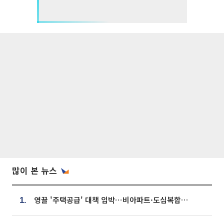
많이 본 뉴스
영끌 '주택공급' 대책 임박⋯비아파트·도심복합까지 총동원
1.