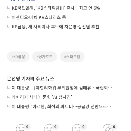
KB국민은행, 'KB스타적금Ⅲ' 출시…최고 연 6%
아센디오·바텍·KB스타리츠 등
KB금융, 새 사외이사 후보에 차은영·김선엽 추천
#KB금융
#싱가포르
#스타트업
문선영 기자의 주요 뉴스
이 대통령, 규제합리화위 부위원장에 김태유…국립외교원장 김흥규
레버리지 사태에 묻힌 ‘AI 청사진’
이 대통령 “아르헨, 최적의 파트너⋯공급망 전반으로 확대”
0
0
0
0