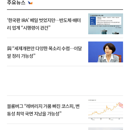
주요뉴스
‘한국판 IRA’ 베일 벗었지만…반도체·배터
리 업계 “시행령이 관건”
與 “세제개편안 다양한 목소리 수렴…이달
말 정리 가능성”
블룸버그 “레버리지 거품 빠진 코스피, 변
동성 최악 국면 지났을 가능성”