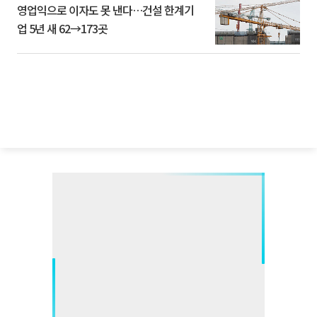
영업익으로 이자도 못 낸다…건설 한계기
업 5년 새 62→173곳