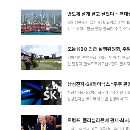
원회(BOP)와 팔레스타인 무장단체 하마
반도체 날개 달고 날았다⋯'역대급
6월 상품수지 흑자 478.9억달러 '역대
위'⋯"유가ㆍ환율 영향 출국자 수 감소" 
급 수출 호조가 매달 이어지면서 6월 
대 기
오늘 KBO 긴급 실행위원회, 주
기록적인 폭염으로 이틀간 멈춰 선 프로야
단 단장과 한국프로야구선수협회 관계자가
5일 “최근 전국적으로 폭염이 지속되면
KBO리그와
삼성전자·SK하이닉스 “주주 환원
삼성전자와 SK하이닉스가 주주환원 강화 방안 마련에 나설
삼성전자는 로이터에 보낸 성명에서 “지
트럼프, 폴리실리콘에 관세·최저
도널드 트럼프 미국 대통령이 수입산 