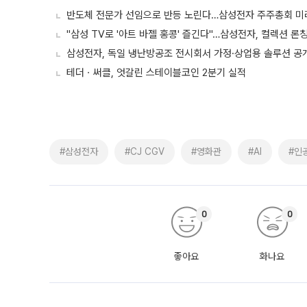
반도체 전문가 선임으로 반등 노린다…삼성전자 주주총회 
"삼성 TV로 '아트 바젤 홍콩' 즐긴다"…삼성전자, 컬렉션 론
삼성전자, 독일 냉난방공조 전시회서 가정·상업용 솔루션 공
테더ㆍ써클, 엇갈린 스테이블코인 2분기 실적
#삼성전자
#CJ CGV
#영화관
#AI
#인
0
0
좋아요
화나요