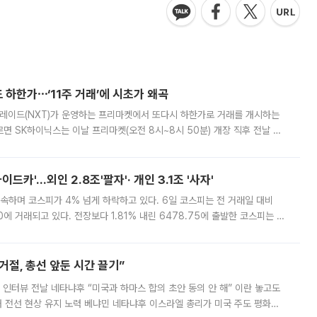
 하한가⋯‘11주 거래’에 시초가 왜곡
트레이드(NXT)가 운영하는 프리마켓에서 또다시 하한가로 거래를 개시하는
면 SK하이닉스는 이날 프리마켓(오전 8시~8시 50분) 개장 직후 전날 정
000원에 거래됐다. 거래량은 11주에 불과했으나, 최초 가격 결정이 기존 정
드카'…외인 2.8조'팔자'· 개인 3.1조 '사자'
속하며 코스피가 4% 넘게 하락하고 있다. 6일 코스피는 전 거래일 대비
.90에 거래되고 있다. 전장보다 1.81% 내린 6478.75에 출발한 코스피는 장
 6238.32까지 밀리기도 했다. 이날 오전 한때 코스피는 장중 5% 넘게 폭
절, 총선 앞둔 시간 끌기”
 인터뷰 전날 네타냐후 “미국과 하마스 합의 초안 동의 안 해” 이란 놓고도
개 전선 현상 유지 노력 베냐민 네타냐후 이스라엘 총리가 미국 주도 평화위