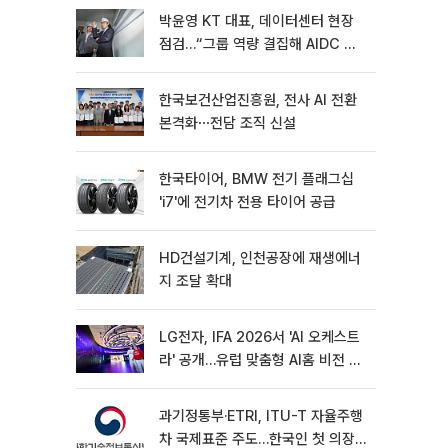
박윤영 KT 대표, 데이터센터 현장
점검…“그룹 역량 결집해 AIDC 경
쟁력 높여야”
한국보건산업진흥원, 전사 AI 전환
본격화⋯전담 조직 신설
한국타이어, BMW 전기 플래그십
'i7'에 전기차 전용 타이어 공급
HD건설기계, 인천공장에 재생에너
지 조달 확대
LG전자, IFA 2026서 'AI 오케스트
라' 공개…유럽 맞춤형 AI홈 비전 제
시
과기정통부·ETRI, ITU-T 자율주행
차 국제표준 주도…한국인 첫 의장