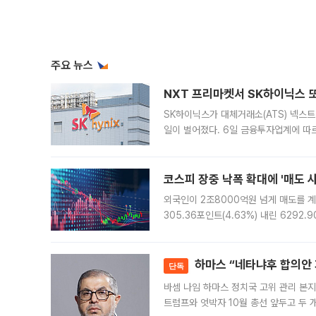
주요 뉴스
NXT 프리마켓서 SK하이닉스 또
SK하이닉스가 대체거래소(ATS) 넥스
일이 벌어졌다. 6일 금융투자업계에 따르
규장 종가보다 29.98% 내린 116만8
규시장과 달
코스피 장중 낙폭 확대에 '매도 사이
외국인이 2조8000억원 넘게 매도를 계
305.36포인트(4.63%) 내린 6292
중 한때 6550.94까지 오르기도 했으나
락하면서 유가증권
하마스 “네타냐후 합의안 거
단독
바셈 나임 하마스 정치국 고위 관리 본지
트럼프와 엇박자 10월 총선 앞두고 두 