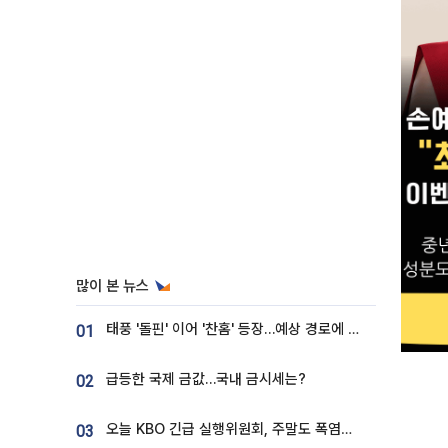
많이 본 뉴스
태풍 '돌핀' 이어 '찬홈' 등장…예상 경로에 한국 '한숨'
01
급등한 국제 금값…국내 금시세는?
02
오늘 KBO 긴급 실행위원회, 주말도 폭염취소 될까
03