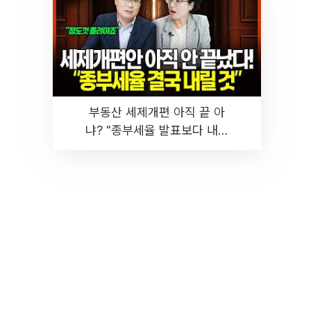
부동산 세제개편 아직 끝 아
냐? "종부세율 발표보다 내릴
것" 장기거주·양도세 전망 I 집
땅지성 I 김인만, 진미윤