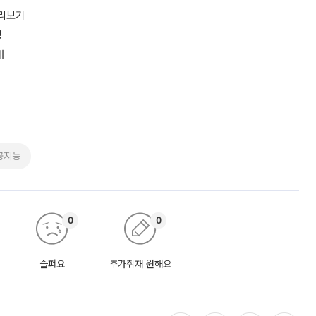
미리보기
칭
개
공지능
0
0
슬퍼요
추가취재 원해요