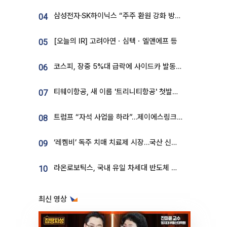
삼성전자·SK하이닉스 “주주 환원 강화 방안 마련”
04
[오늘의 IR] 고려아연ㆍ심텍ㆍ엘앤에프 등
05
코스피, 장중 5%대 급락에 사이드카 발동…삼성·SK 동반 폭락
06
티웨이항공, 새 이름 '트리니티항공' 첫발…SSC 전략 본격화
07
트럼프 “자석 사업을 하라”…제이에스링크, 비중국 영구자석 공급망 구축 속도
08
‘레켐비’ 독주 치매 치료제 시장…국산 신약 등장하나
09
라온로보틱스, 국내 유일 차세대 반도체 공정 로봇 개발 ‘고객사 테스트 진행’
10
최신 영상