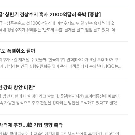
스 간 무장해제 합의안을 반대한 지 하루 만에 하마스 정치국 고위 관리
' 상반기 경상수지 흑자 2000억달러 육박 [종합]
급'⋯상품수출도 첫 1000억달러대 여행수지도 두 달 연속 흑자 '역대 2
국내 경상수지가 유례없는 '반도체 수출' 날개를 달고 훨훨 날고 있다. 역대
경상수지 뿐 아니라 상반기 경상수지 흑자도 2000억달러에 근접하며 사상 최
말도 폭염취소 될까
구가 7일 재개될 수 있을까. 한국야구위원회(KBO)가 6일 오후 10개 구
 참석하는 긴급 실행위원회를 열어 폭염 대책을 다시 논의한다. KBO는
서 관람객과 선수단의 안전 위험 상황이 발생했다”며 5∼6일 예정됐던
 강화 방안 마련”
 것이라고 밝혔다. 5일(현지시간) 로이터통신에 따르면
속 가능한 방식으로 주주 환원을 강화하는 방안을 모색하고 있다”고 밝혔다.
그러면서 자세한 내용은 “조만간 공개할 예정”이라고 덧붙였다. SK하이닉스도 로이터에 전달한 성명에서 “연
가격제 추진…韓 기업 영향 촉각
폴리실리콘에 관세와 최저수입가격제를 도입하는 방안을 추진한다. 태양광과