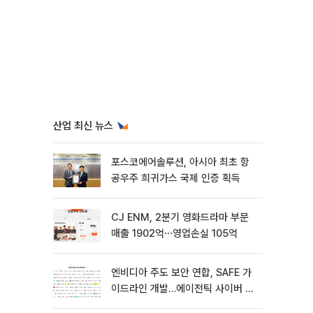
산업 최신 뉴스
포스코에어솔루션, 아시아 최초 항
공우주 희귀가스 국제 인증 획득
CJ ENM, 2분기 영화드라마 부문
매출 1902억⋯영업손실 105억
엔비디아 주도 보안 연합, SAFE 가
이드라인 개발…에이전틱 사이버 보
안 강화