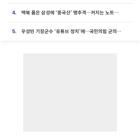
맥북 품은 삼성에 ‘중국산’ 맹추격⋯커지는 노트북 OLED 시장
4.
우성빈 기장군수 ‘유튜브 정치’에…국민의힘 군의원들 집단 반발
5.