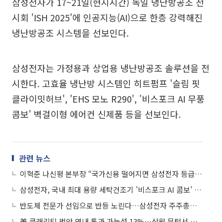
삼성전자가 17~21일(현지시간) 독일 냉난방공조 전
시회 'ISH 2025'에 인공지능(AI)으로 한층 강력해진
냉난방공조 시스템을 선보인다.
삼성전자는 가정용과 상업용 냉난방공조 솔루션을 전
시한다. 고효율 냉난방 시스템인 히트펌프 '슬림 핏
클라이밋허브', 'EHS 모노 R290', '비스포크 AI 무풍
콤보' 벽걸이형 에어컨 신제품 등을 선보인다.
관련 뉴스
이혁준 나신평 본부장 “국가신용 떨어지면 삼성전자 등급도 하락…위기 의식 가져야”
삼성전자, 국내 최대 용량 세탁건조기 '비스포크 AI 콤보' 판매 시작
반도체 전문가 선임으로 반등 노린다…삼성전자 주주총회 미리보기
美 클래리티 법안 연내 통과 가능성 13%…상원 문턱서 제동