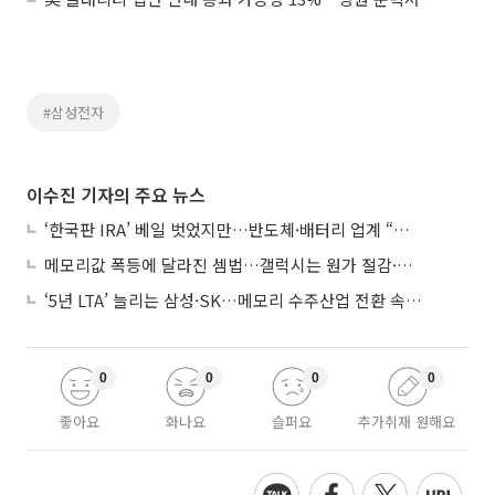
#삼성전자
이수진 기자의 주요 뉴스
‘한국판 IRA’ 베일 벗었지만…반도체·배터리 업계 “시행령이 관건”
메모리값 폭등에 달라진 셈법…갤럭시는 원가 절감·아이폰은 서비스 확대
‘5년 LTA’ 늘리는 삼성·SK…메모리 수주산업 전환 속 다른 셈법
0
0
0
0
좋아요
화나요
슬퍼요
추가취재 원해요