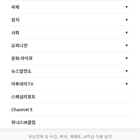
국제
정치
사회
오피니언
문화·라이프
뉴스발전소
이투데이TV
스페셜리포트
Channel 5
위너스IR클럽
무단전재 및 수집, 복사, 재배포, AI학습 이용 금지