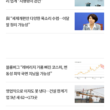
리 업계 “시행령이 관건”
與 “세제개편안 다양한 목소리 수렴…이달
말 정리 가능성”
블룸버그 “레버리지 거품 빠진 코스피, 변
동성 최악 국면 지났을 가능성”
영업익으로 이자도 못 낸다…건설 한계기
업 5년 새 62→173곳