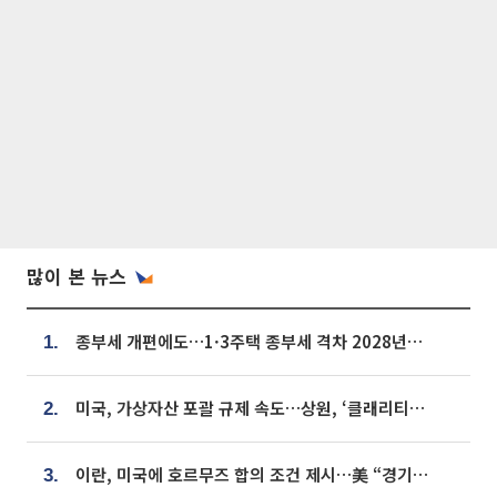
많이 본 뉴스
종부세 개편에도…1·3주택 종부세 격차 2028년부터 확대
1.
미국, 가상자산 포괄 규제 속도…상원, ‘클래리티법’ 9월 절차투표 추진
2.
이란, 미국에 호르무즈 합의 조건 제시…美 “경기 아직 안 끝나” [종합]
3.