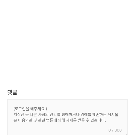
댓글
0 / 300