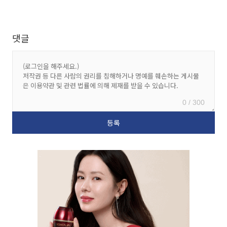
댓글
0 / 300