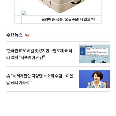
주요뉴스
‘한국판 IRA’ 베일 벗었지만…반도체·배터
리 업계 “시행령이 관건”
與 “세제개편안 다양한 목소리 수렴…이달
말 정리 가능성”