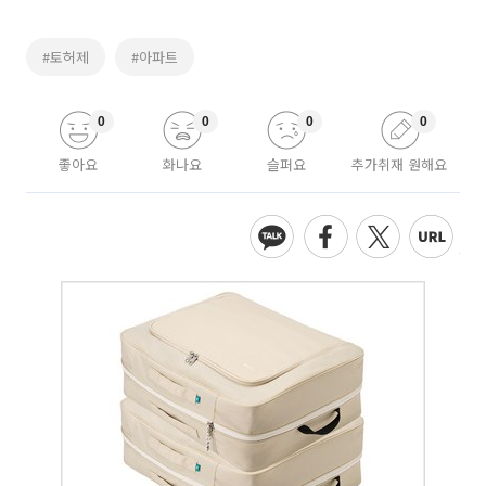
#토허제
#아파트
0
0
0
0
좋아요
화나요
슬퍼요
추가취재 원해요