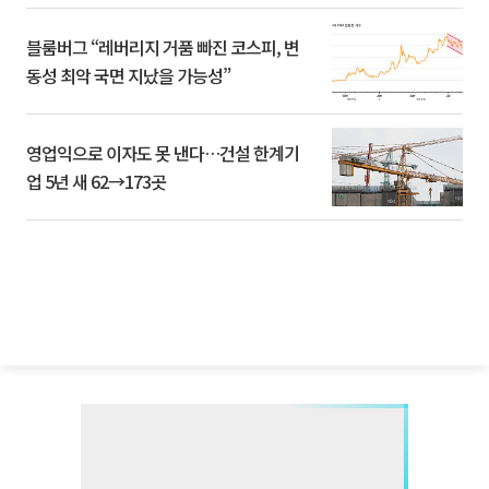
블룸버그 “레버리지 거품 빠진 코스피, 변
동성 최악 국면 지났을 가능성”
영업익으로 이자도 못 낸다…건설 한계기
업 5년 새 62→173곳