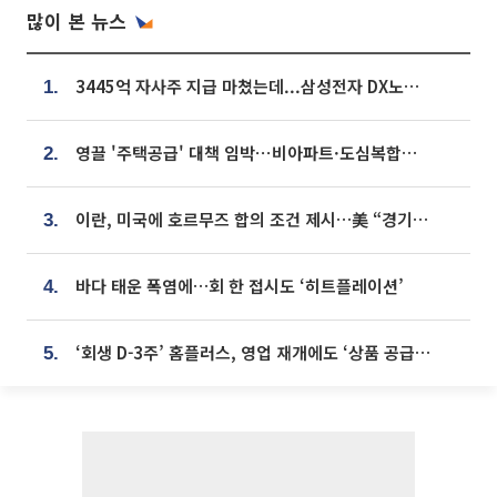
많이 본 뉴스
3445억 자사주 지급 마쳤는데...삼성전자 DX노조, 뒤늦은 '떼쓰기 집회'
1.
영끌 '주택공급' 대책 임박⋯비아파트·도심복합까지 총동원
2.
이란, 미국에 호르무즈 합의 조건 제시…美 “경기 아직 안 끝나” [종합]
3.
바다 태운 폭염에…회 한 접시도 ‘히트플레이션’
4.
‘회생 D-3주’ 홈플러스, 영업 재개에도 ‘상품 공급망’ 복구가 생존 관건
5.