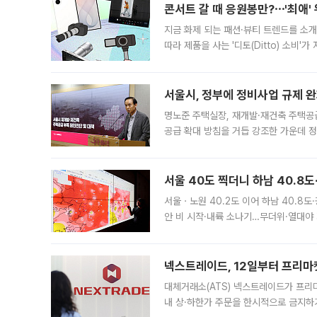
콘서트 갈 때 응원봉만?⋯'최애'
지금 화제 되는 패션·뷰티 트렌드를 소개
따라 제품을 사는 '디토(Ditto) 소비
어디일까요? 아이돌 콘서트 시작을 기다
서울시, 정부에 정비사업 규제 완화
명노준 주택실장, 재개발·재건축 주택공
공급 확대 방침을 거듭 강조한 가운데 정
면 반박하고 나섰다. 명노준 서울시 주택
서울 40도 찍더니 하남 40.8도
서울ㆍ노원 40.2도 이어 하남 40.8도
안 비 시작·내륙 소나기…무더위·열대야 
에서도 40도를 웃도는 기온이 관측됐다
의 극심한
넥스트레이드, 12일부터 프리마
대체거래소(ATS) 넥스트레이드가 프리
내 상·하한가 주문을 한시적으로 금지하