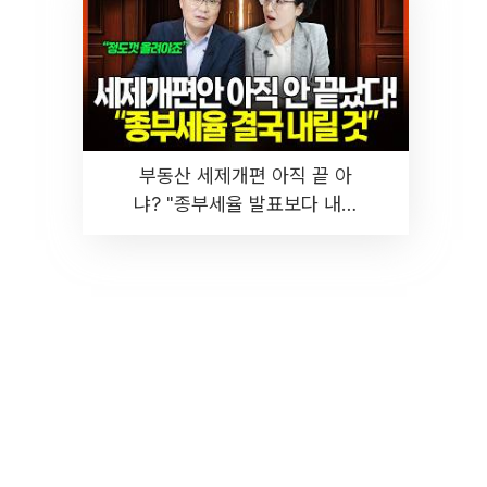
부동산 세제개편 아직 끝 아
냐? "종부세율 발표보다 내릴
것" 장기거주·양도세 전망 I 집
땅지성 I 김인만, 진미윤