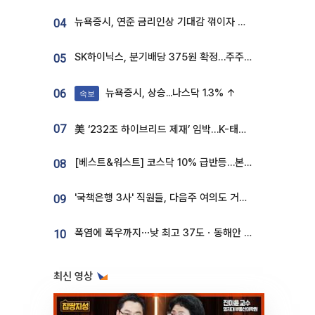
뉴욕증시, 연준 금리인상 기대감 꺾이자 상승...S&P500 사상 최고치 [종합]
04
SK하이닉스, 분기배당 375원 확정…주주환원책 9월로 앞당겨 발표
05
뉴욕증시, 상승...나스닥 1.3% ↑
06
속보
07
美 ‘232조 하이브리드 제재’ 임박…K-태양광, 불확실성 털고 날개 다나
[베스트&워스트] 코스닥 10% 급반등…본느, 최대주주 변경 기대에 270% 폭등
08
'국책은행 3사' 직원들, 다음주 여의도 거리 나서는 까닭은
09
폭염에 폭우까지⋯낮 최고 37도ㆍ동해안 강한 비 [날씨]
10
최신 영상