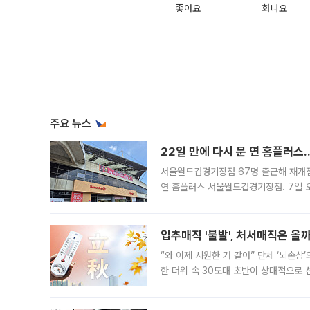
좋아요
화나요
주요 뉴스
22일 만에 다시 문 연 홈플러스
서울월드컵경기장점 67명 출근해 재개점 
연 홈플러스 서울월드컵경기장점. 7일 
우유, 과일 같은 신선식품이 차근차근 자
입추매직 '불발', 처서매직은 올
“와 이제 시원한 거 같아” 단체 ‘뇌손상
한 더위 속 30도대 초반이 상대적으로
지역에 있었습니다. 7월 말에는 서풍과