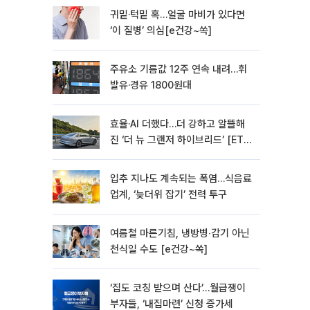
귀밑·턱밑 혹…얼굴 마비가 있다면
‘이 질병’ 의심[e건강~쏙]
주유소 기름값 12주 연속 내려…휘
발유·경유 1800원대
효율·AI 더했다…더 강하고 알뜰해
진 ‘더 뉴 그랜저 하이브리드’ [ET의
모빌리티]
입추 지나도 계속되는 폭염…식음료
업계, ‘늦더위 잡기’ 전력 투구
여름철 마른기침, 냉방병‧감기 아닌
천식일 수도 [e건강~쏙]
‘집도 코칭 받으며 산다’…월급쟁이
부자들, ‘내집마련’ 신청 증가세