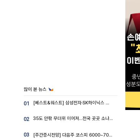
많이 본 뉴스
[베스트&워스트] 삼성전자·SK하이닉스 밀린 한 주…상상인증권은 85% 급등
01
35도 안팎 무더위 이어져…전국 곳곳 소나기 [오늘 날씨]
02
03
[주간증시전망] 다음주 코스피 6000~7000⋯“外人 수급은 정책이 변수”