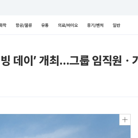
화학
항공/물류
유통
의료/바이오
중기/벤처
일반
빙 데이’ 개최…그룹 임직원ㆍ