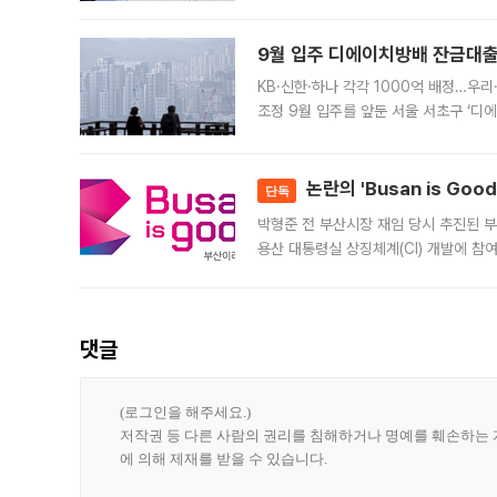
가 체결 사례와 관련해 설명자료를 내고
9월 입주 디에이치방배 잔금대출
KB·신한·하나 각각 1000억 배정…우
조정 9월 입주를 앞둔 서울 서초구 ‘디
은행과 NH농협은행도 대출 취급을 검토
민은행
논란의 'Busan is Go
단독
박형준 전 부산시장 재임 당시 추진된 부산
용산 대통령실 상징체계(CI) 개발에 참
도시브랜드 사업이 공개 이후 시민 공감
댓글