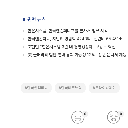
관련 뉴스
한온시스템, 한국앤컴퍼니그룹 본사서 업무 시작
한국앤컴퍼니, 지난해 영업익 4243억…전년비 65.4%↑
조현범 “한온시스템 3년 내 경영정상화…고강도 혁신”
美 클래리티 법안 연내 통과 가능성 13%…상원 문턱서 제동
#한국앤컴퍼니
#한국테크노링
#드라이빙데이
0
0