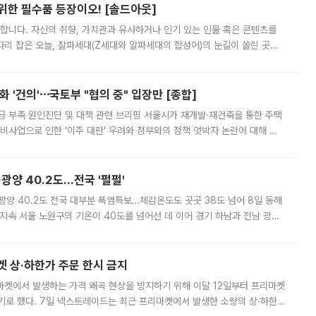
 위한 필수품 등장이오! [솔드아웃]
합니다. 자신의 취향, 가치관과 유사하거나 인기 있는 인물 혹은 콘텐츠를
'가 자리 잡은 오늘, 잘파세대(Z세대와 알파세대의 합성어)의 눈길이 쏠린 곳은
리는 공연장. 응원봉만큼이나 눈에 띄는 게 있습니다. 공연이 시작되기
 '건의'⋯국토부 "협의 중" 입장만 [종합]
급 부족 원인진단 및 대책 관련 브리핑 서울시가 재개발·재건축을 통한 주택
비사업으로 인한 '이주 대란' 우려와 정부와의 정책 엇박자 논란에 대해 정
실장은 2031년까지 31만 가구 착공 목표에 차질이 없다는 입장이나,
·광양 40.2도…전국 '펄펄'
·광양 40.2도 전국 대부분 폭염특보…체감온도도 곳곳 38도 넘어 8일 동해
지속 서울 노원구의 기온이 40도를 넘어선 데 이어 경기 하남과 전남 광양
. 전국 대부분 지역에 폭염특보가 내려진 가운데 곳곳에서 39~40도 안팎
켓 상·하한가 주문 한시 금지
마켓에서 발생하는 가격 왜곡 현상을 방지하기 위해 이달 12일부터 프리마켓
기로 했다. 7일 넥스트레이드는 최근 프리마켓에서 발생한 소량의 상·하한