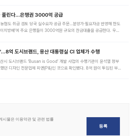
, 주문 오류로 인한 가격 급등락을 최소화하기 위한 비상 대응방안을 발표
 풀린다…은행권 3000억 공급
리·농협도 취급 검토 당국 실수요자 공급 주문…분양가·필요자금 반영해 한도
에이치방배’에 주요 은행들이 3000억원 규모의 잔금대출을 공급한다. 우리
하고 있어 향후 공급 규모가 늘어날 전망이다. 7일 금융권에 따르면 KB국
od'…8억 도시브랜드, 용산 대통령실 CI 업체가 수행
시 도시브랜드 ‘Busan is Good’ 개발 사업의 수행기관이 윤석열 정부
여했던 디자인 전문업체 피앤(P&)인 것으로 확인됐다. 8억 원이 투입된 부산
 부족과 디자인 정체성 논란에 휩싸였던 만큼, 사업 선정 과정과 결과물에