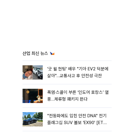
산업 최신 뉴스
'굿 윌 헌팅' 배우 "기아 EV2 덕분에
살아"…교통사고 후 안전성 극찬
폭염·스콜이 부른 ‘인도어 호캉스’ 열
풍…체류형 패키지 뜬다
"전동화에도 입힌 안전 DNA" 전기
플래그십 SUV 볼보 'EX90' [ET의
모빌리티]