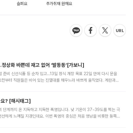
슬퍼요
추가취재 원해요
…정상화 바쁜데 재고 없어 ‘발동동’[가보니]
준비 신선식품 등 순차 입고…13일 정식 개장 목표 22일 만에 다시 문을
오전부터 직원들은 비어 있는 진열대를 채우느라 바쁘게 움직였다. 계란과
리를 잡기 시작했지만, 매장 곳곳엔 여전히 텅 빈 매대가 먼저 눈에 들어왔
까요? [해시태그]
’의 단계까지 온 지독하고 지독한 폭염입니다. 낮 기온이 37~39도를 찍는 극
 선선하게 느껴질 지경인데요. 이번 폭염의 중심은 처음 영남을 비롯한 동쪽
 북서풍이 산맥을 넘어 영남 쪽으로 내려오면서 뜨겁고 건조해졌는데요.