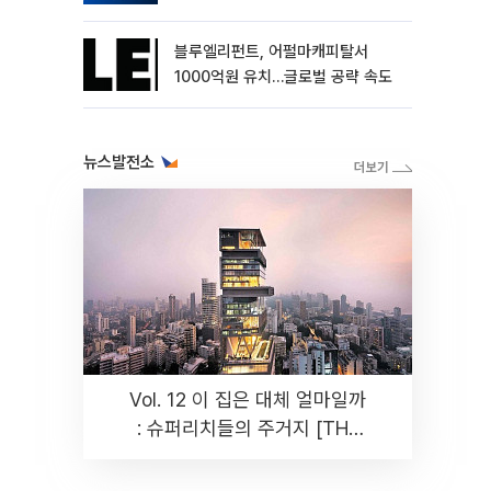
블루엘리펀트, 어펄마캐피탈서
1000억원 유치…글로벌 공략 속도
뉴스발전소
Vol. 12 이 집은 대체 얼마일까
: 슈퍼리치들의 주거지 [THE
RARE]