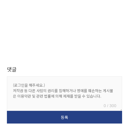
댓글
0 / 300