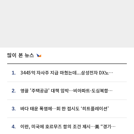
많이 본 뉴스
3445억 자사주 지급 마쳤는데...삼성전자 DX노조, 뒤늦은 '떼쓰기 집회'
1.
영끌 '주택공급' 대책 임박⋯비아파트·도심복합까지 총동원
2.
바다 태운 폭염에…회 한 접시도 ‘히트플레이션’
3.
이란, 미국에 호르무즈 합의 조건 제시…美 “경기 아직 안 끝나” [종합]
4.