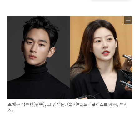
▲배우 김수현(왼쪽), 고 김새론. (출처=골드메달리스트 제공, 뉴시
스)