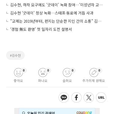
김수현, 하차 요구에도 '굿데이' 녹화 참여…'미성년자 교제' 의혹 정면 돌파?
김수현 '굿데이' 정상 녹화…스태프·동료에 거듭 사과
"교제는 2019년부터, 편지는 단순한 지인 간의 소통" 김수현 측 긴급 입장문 배포
‘경험 無도 환영’ 첫 일자리 도전 설명서
#김수현
0
0
0
0
좋아요
화나요
슬퍼요
추가취재 원해요