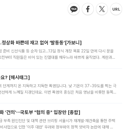
…정상화 바쁜데 재고 없어 ‘발동동’[가보니]
준비 신선식품 등 순차 입고…13일 정식 개장 목표 22일 만에 다시 문을
오전부터 직원들은 비어 있는 진열대를 채우느라 바쁘게 움직였다. 계란과
리를 잡기 시작했지만, 매장 곳곳엔 여전히 텅 빈 매대가 먼저 눈에 들어왔
까요? [해시태그]
’의 단계까지 온 지독하고 지독한 폭염입니다. 낮 기온이 37~39도를 찍는 극
 선선하게 느껴질 지경인데요. 이번 폭염의 중심은 처음 영남을 비롯한 동쪽
 북서풍이 산맥을 넘어 영남 쪽으로 내려오면서 뜨겁고 건조해졌는데요.
 '건의'⋯국토부 "협의 중" 입장만 [종합]
급 부족 원인진단 및 대책 관련 브리핑 서울시가 재개발·재건축을 통한 주택
비사업으로 인한 '이주 대란' 우려와 정부와의 정책 엇박자 논란에 대해 정