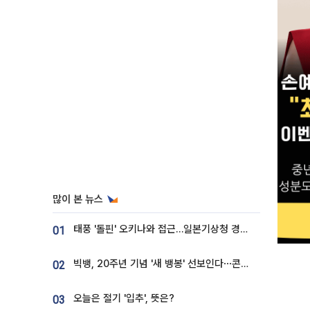
많이 본 뉴스
태풍 '돌핀' 오키나와 접근…일본기상청 경로 업데이트
01
빅뱅, 20주년 기념 '새 뱅봉' 선보인다⋯콘서트 앞두고 팝업 개최
02
오늘은 절기 '입추', 뜻은?
03