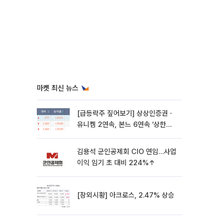
마켓 최신 뉴스
[급등락주 짚어보기] 상상인증권ㆍ
유니켐 2연속, 본느 6연속 ‘상한
가’⋯M&A 훈풍 분 증시
김용석 군인공제회 CIO 연임…사업
이익 임기 초 대비 224%↑
[장외시황] 아크로스, 2.47% 상승