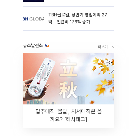
TBH글로벌, 상반기 영업이익 27
억… 전년비 176% 증가
뉴스발전소
입추매직 '불발', 처서매직은 올
까요? [해시태그]