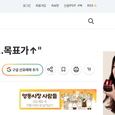
로그인
회원가입
속보창
신문/PDF 구독
RSS
소…목표가↑"
구글 선호매체 추가