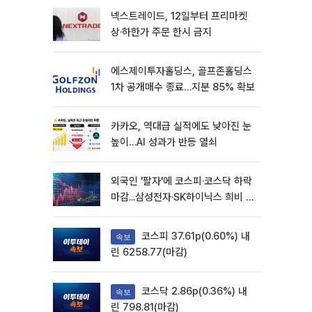
넥스트레이드, 12일부터 프리마켓
상·하한가 주문 한시 금지
에스제이투자홀딩스, 골프존홀딩스
1차 공개매수 종료…지분 85% 확보
카카오, 역대급 실적에도 낮아진 눈
높이…AI 성과가 반등 열쇠
외국인 '팔자'에 코스피·코스닥 하락
마감...삼성전자·SK하이닉스 희비 갈
려
코스피 37.61p(0.60%) 내
속보
린 6258.77(마감)
코스닥 2.86p(0.36%) 내
속보
린 798.81(마감)