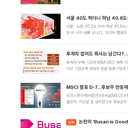
면 반박하고 나섰다. 명노준 서울시 주택
서울 40도 찍더니 하남 40.8도
서울ㆍ노원 40.2도 이어 하남 40.8도
안 비 시작·내륙 소나기…무더위·열대야 
에서도 40도를 웃도는 기온이 관측됐다
의 극심한
후계자 없어도 회사는 남긴다?…‘
후계자 부재 기업에 M&A·EBO 세제 
이던 기업승계 세제의 문을 동종기업과 
대신 M&A나 임직원 인수(EBO)를 통
늘
MSCI 발표 D-7…후보주 반등
모건스탠리캐피털인터내셔널(MSCI) 8
쏠린다. 지난달 말 급락장으로 후보군의
가능성과 지수 추종 자금 유입 기대가 
논란의 'Busan is Go
단독