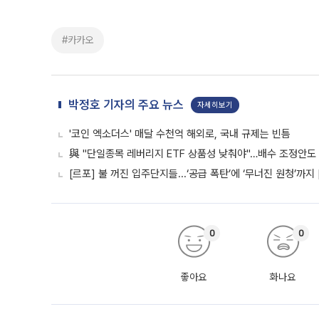
#카카오
박정호 기자의 주요 뉴스
자세히보기
'코인 엑소더스' 매달 수천억 해외로, 국내 규제는 빈틈
與 "단일종목 레버리지 ETF 상품성 낮춰야"…배수 조정안도
[르포] 불 꺼진 입주단지들...‘공급 폭탄’에 ‘무너진 원청’까지
0
0
좋아요
화나요