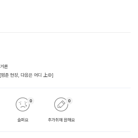
 거론
 [멈춘 현장, 다음은 어디 上③]
0
0
슬퍼요
추가취재 원해요