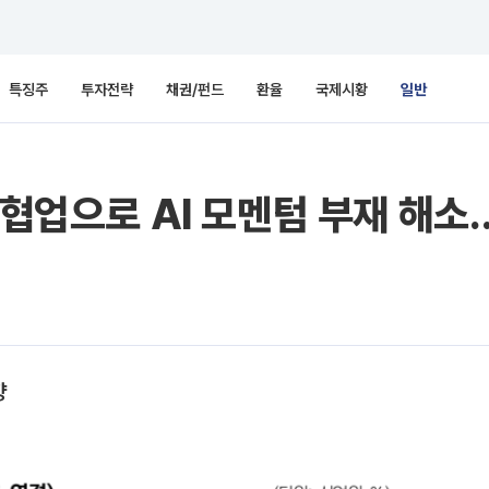
특징주
투자전략
채권/펀드
환율
국제시황
일반
T 협업으로 AI 모멘텀 부재 해
향