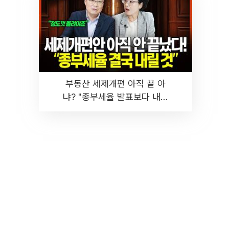
부동산 세제개편 아직 끝 아
냐? "종부세율 발표보다 내릴
것" 장기거주·양도세 전망 I 집
땅지성 I 김인만, 진미윤