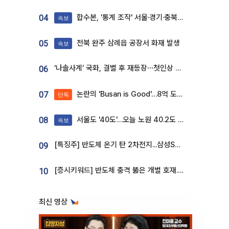
합수본, '통계 조작' 서울·경기·충북 선관위 등 추가 압수수색
04
속보
전북 완주 삼례읍 공장서 화재 발생
05
속보
‘나솔사계’ 국화, 결별 후 재등장⋯첫인상 투표 휩쓸고 ‘인기녀’ 등극
06
논란의 'Busan is Good'…8억 도시브랜드, 용산 대통령실 CI 업체가 수행
07
단독
서울도 '40도'…오늘 노원 40.2도 기록
08
속보
[특징주] 반도체 온기 탄 2차전지...삼성SDI, 장 초반 7% 넘게 껑충
09
[증시키워드] 반도체 충격 뚫은 개별 호재...포스코퓨처엠·에코프로·한화솔루션 '눈길'
10
최신 영상