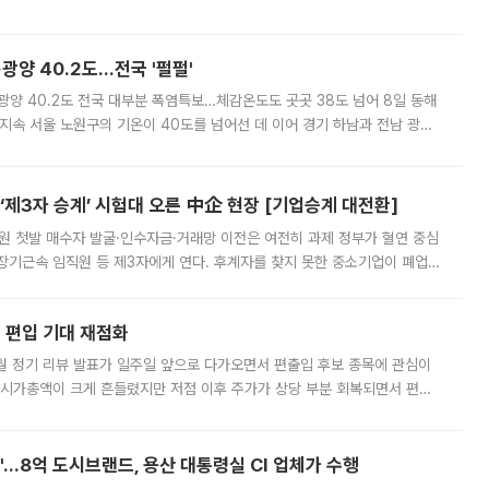
실장은 2031년까지 31만 가구 착공 목표에 차질이 없다는 입장이나,
·광양 40.2도…전국 '펄펄'
·광양 40.2도 전국 대부분 폭염특보…체감온도도 곳곳 38도 넘어 8일 동해
지속 서울 노원구의 기온이 40도를 넘어선 데 이어 경기 하남과 전남 광양
. 전국 대부분 지역에 폭염특보가 내려진 가운데 곳곳에서 39~40도 안팎
제3자 승계’ 시험대 오른 中企 현장 [기업승계 대전환]
지원 첫발 매수자 발굴·인수자금·거래망 이전은 여전히 과제 정부가 혈연 중심
장기근속 임직원 등 제3자에게 연다. 후계자를 찾지 못한 중소기업이 폐업
해 기술과 일자리를 남기도록 하겠다는 취지다. 다만 세금 감면만으로 거래를
에 편입 기대 재점화
월 정기 리뷰 발표가 일주일 앞으로 다가오면서 편출입 후보 종목에 관심이
 시가총액이 크게 흔들렸지만 저점 이후 주가가 상당 부분 회복되면서 편입
다시 부각되고 있다. 7일 금융투자업계에 따르면 MSCI는 한국시간으로 오는
od'…8억 도시브랜드, 용산 대통령실 CI 업체가 수행