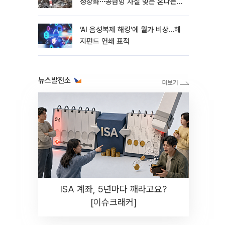
정상화⋯공급망 차질 빚은 혼다는
지연
‘AI 음성복제 해킹‘에 월가 비상…헤
지펀드 연쇄 표적
뉴스발전소
ISA 계좌, 5년마다 깨라고요?
[이슈크래커]