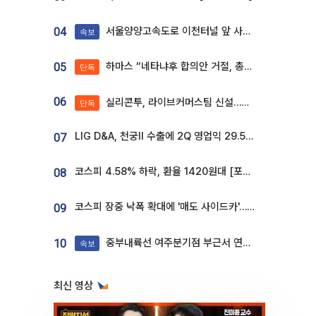
서울양양고속도로 이천터널 앞 사고 발생
04
속보
하마스 “네타냐후 합의안 거절, 총선 앞두고 시간 끌기”
05
단독
06
실리콘투, 라이브커머스팀 신설…K뷰티 ‘글로벌 판매망’ 확대[K뷰티 라방戰]
단독
LIG D&A, 천궁Ⅱ 수출에 2Q 영업익 29.5%↑…수주잔고 24.6조 [종합]
07
코스피 4.58% 하락, 환율 1420원대 [포토]
08
코스피 장중 낙폭 확대에 '매도 사이드카'…외인 2.8조'팔자'· 개인 3.1조 '사자'
09
중부내륙선 여주분기점 부근서 연이은 추돌사고 발생
10
속보
최신 영상