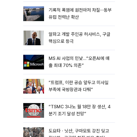
기록적 폭염에 원전마저 차질⋯동부
유럽 전력난 확산
알파고 개발 주인공 허사비스, 구글
핵심으로 등극
MS AI 사업의 민낯…“오픈AI에 매
출 최대 70% 의존”
“트럼프, 이란 공습 앞두고 미사일
부족에 국방장관과 다퉈”
“TSMC 3나노 월 18만 장 생산, 4
분기 조기 달성 전망”
도요타ㆍ닛산, 구마모토 강진 딪고