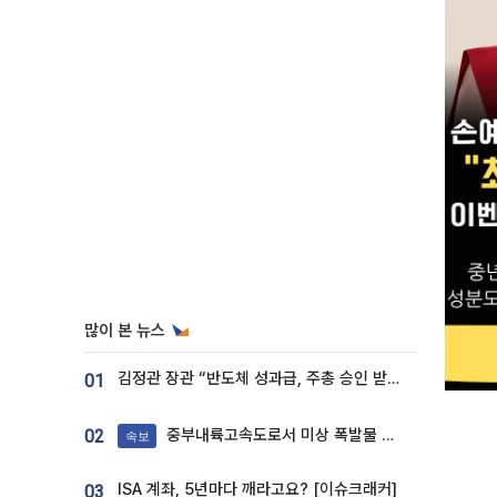
많이 본 뉴스
김정관 장관 “반도체 성과급, 주총 승인 받도록”…상법·자본시장법 개정 시사
01
중부내륙고속도로서 미상 폭발물 발견
02
속보
ISA 계좌, 5년마다 깨라고요? [이슈크래커]
03