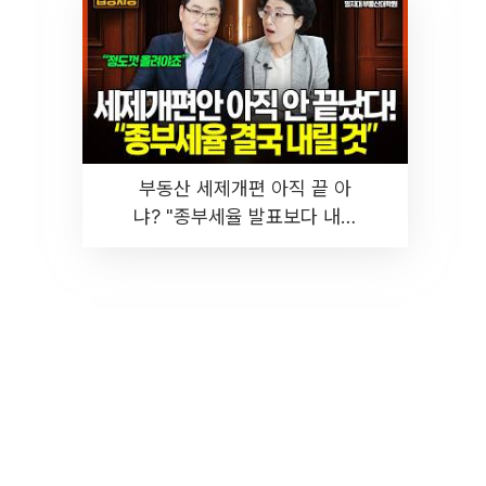
부동산 세제개편 아직 끝 아
냐? "종부세율 발표보다 내릴
것" 장기거주·양도세 전망 I 집
땅지성 I 김인만, 진미윤