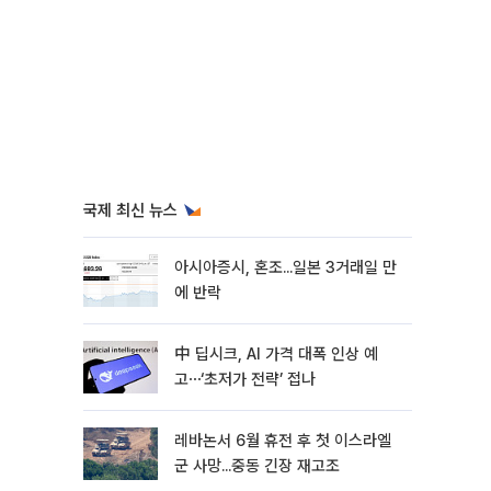
국제 최신 뉴스
아시아증시, 혼조...일본 3거래일 만
에 반락
中 딥시크, AI 가격 대폭 인상 예
고⋯‘초저가 전략’ 접나
레바논서 6월 휴전 후 첫 이스라엘
군 사망...중동 긴장 재고조