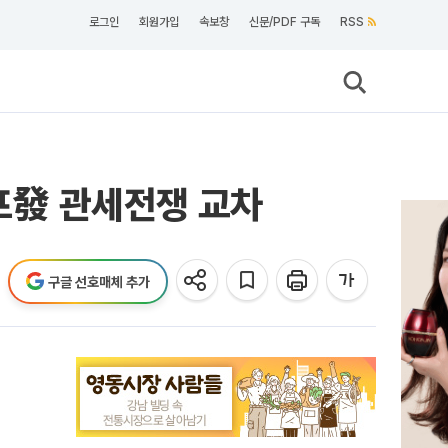
로그인
회원가입
속보창
신문/PDF 구독
RSS
럼프發 관세전쟁 교차
구글 선호매체 추가