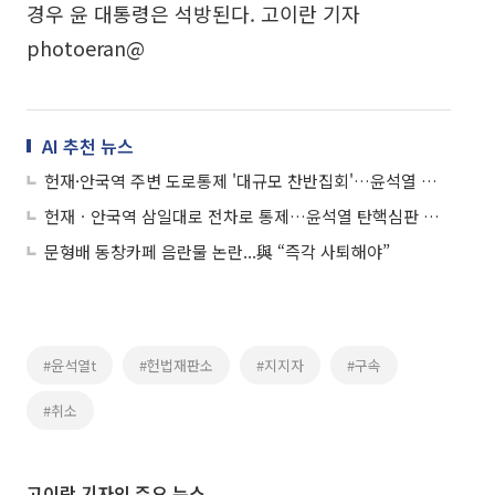
경우 윤 대통령은 석방된다. 고이란 기자
photoeran@
AI 추천 뉴스
헌재·안국역 주변 도로통제 '대규모 찬반집회'…윤석열 탄핵심판 8차 변론
헌재ㆍ안국역 삼일대로 전차로 통제…윤석열 탄핵심판 마지막 변론기일
문형배 동창카페 음란물 논란...與 “즉각 사퇴해야”
#윤석열t
#헌법재판소
#지지자
#구속
#취소
고이란 기자의 주요 뉴스