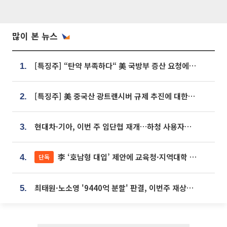
많이 본 뉴스
[특징주] “탄약 부족하다“ 美 국방부 증산 요청에⋯국내 방산주 급등세
1.
[특징주] 美 중국산 광트랜시버 규제 추진에 대한광통신 등 광통신株 강세
2.
현대차·기아, 이번 주 임단협 재개…하청 사용자성 재심도 ‘변수’
3.
李 ‘호남형 대입’ 제안에 교육청·지역대학 서·논술형 입시 연계 '착수'
단독
4.
최태원·노소영 '9440억 분할' 판결, 이번주 재상고 여부 주목
5.