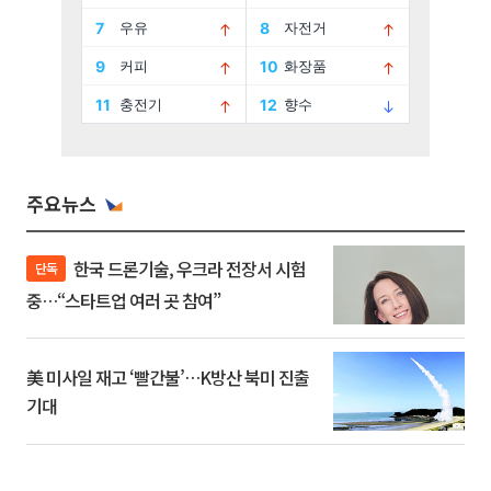
주요뉴스
한국 드론기술, 우크라 전장서 시험
단독
중…“스타트업 여러 곳 참여”
美 미사일 재고 ‘빨간불’…K방산 북미 진출
기대