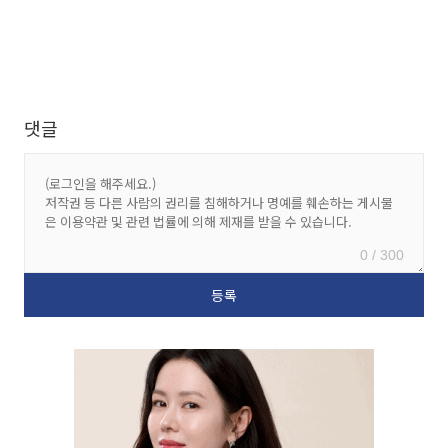
댓글
0 / 300