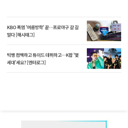
KBO 폭염 '여름방학' 끝…프로야구 갈 길
멀다 [해시태그]
빅뱅 컴백하고 튜이드 데뷔하고⋯K팝 '몇
세대'세요? [엔터로그]