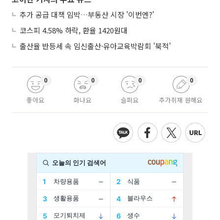
추가 공급 대책 임박…부동산 시장 '이번엔?'
코스피 4.58% 하락, 환율 1420원대
출산율 반등세 속 임신출산·유아교육박람회 '북적'
0
0
0
0
좋아요
화나요
슬퍼요
추가취재 원해요