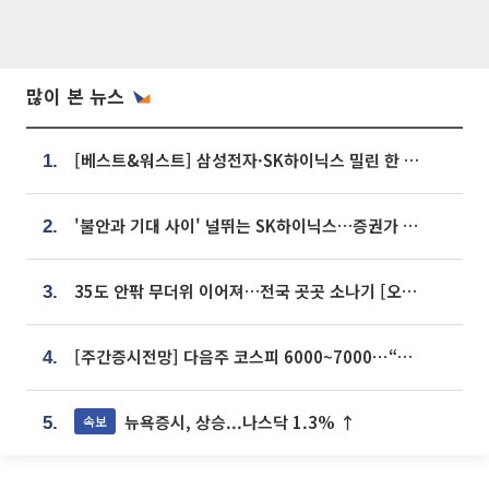
많이 본 뉴스
[베스트&워스트] 삼성전자·SK하이닉스 밀린 한 주…상상인증권은 85% 급등
1.
'불안과 기대 사이' 널뛰는 SK하이닉스…증권가 "HBM4·LTA 기반 펀터멘털 견고"
2.
35도 안팎 무더위 이어져…전국 곳곳 소나기 [오늘 날씨]
3.
[주간증시전망] 다음주 코스피 6000~7000⋯“外人 수급은 정책이 변수”
4.
뉴욕증시, 상승...나스닥 1.3% ↑
속보
5.