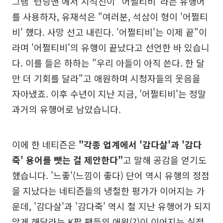
그램 '런닝맨'에서 지석진이 "어쩔티비"라는 유행어
를 사용하자, 유재석은 "여러분, 석삼이 형이 '어쩔티
비' 했다. 사망 선고 내린다. '어쩔티비'는 이제 끝"이
라며 '어쩔티비'의 유행이 끝났다고 선언한 바 있습니
다. 이를 들은 하하는 "우리 아들이 아직 쓴다. 한 달
만 더 기회를 달라"고 애원하며 시청자들의 웃음을
자아냈죠. 이후 수년이 지난 지금, '어쩔티비'는 정말
과거의 유행어로 남았습니다.
이에 한 네티즌은
"각종 업계에서 '감다살'과 '감다
죽' 용어를 뺏는 걸 제안한다"
고 말해 공감을 얻기도
했습니다. '느좋'(느낌이 좋다) 단어 역시 유행의 정점
을 지났다는 네티즌들의 냉철한 평가가 이어지는 가
운데, '감다살'과 '감다죽' 역시 철 지난 유행어가 되지
않게 해달라는 K팝 팬들의 애원(?)이 이어지는 실정