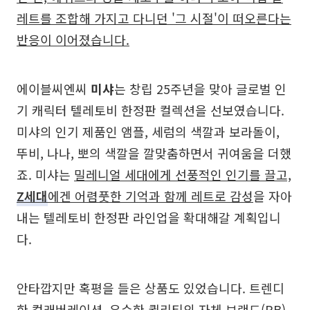
레트를 조합해 가지고 다니던 '그 시절'이 떠오른다는
반응이 이어졌습니다.
에이블씨엔씨
미샤
는 창립 25주년을 맞아 글로벌 인
기 캐릭터 텔레토비 한정판 컬렉션을 선보였습니다.
미샤의 인기 제품인 앰플, 세럼의 색깔과 보라돌이,
뚜비, 나나, 뽀의 색깔을 깔맞춤하면서 귀여움을 더했
죠. 미샤는
밀레니얼 세대에게 선풍적인 인기를 끌고,
Z세대
에겐 어렴풋한 기억과 함께 레트로 감성
을 자아
내는 텔레토비 한정판 라인업을 확대해갈 계획입니
다.
안타깝지만 혹평을 들은 상품도 있었습니다. 트렌디
한 컬래버레이션, 우수한 퀄리티의 자체 브랜드(PB)