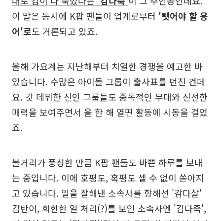
대로 감이 다 죽었다는
'감다죽'
이 그 주인공인데요.
이 말은 동시에 K팝 팬들이 업계로부터
'뺏어야 할 용
어'로
도 거론되고 있죠.
올해 가요계는 지난해부터 치열한 경쟁을 예고한 바
있습니다. 수많은 아이돌 그룹이 출사표를 던진 건데
요. 갓 데뷔한 신인 그룹들도 중독적인 무대와 신선한
매력을 보여주면서 올 한 해 열띤 활동에 시동을 걸었
죠.
볼거리가 풍성한 만큼 K팝 팬들도 바쁜 하루를 보내
는 중입니다. 이에 호평도, 혹평도 셀 수 없이 쏟아지
고 있습니다. 일을 잘해낸 소속사를 향해선 '감다살'
감탄이, 희한한 일 처리(?)를 보인 소속사엔 '감다죽',