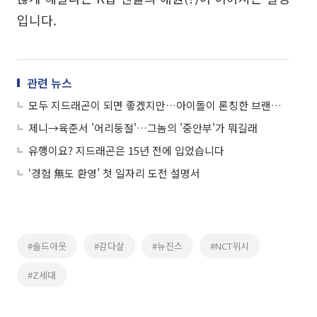
입니다.
관련 뉴스
모두 지드래곤이 되면 좋겠지만…아이돌이 론칭한 브랜드, 결말은?
제니→육준서 '어리둥절'…그놈의 '중안부'가 뭐길래
유행이요? 지드래곤은 15년 전에 입었습니다
‘경험 無도 환영’ 첫 일자리 도전 설명서
#솔드아웃
#감다살
#뉴진스
#NCT위시
#Z세대