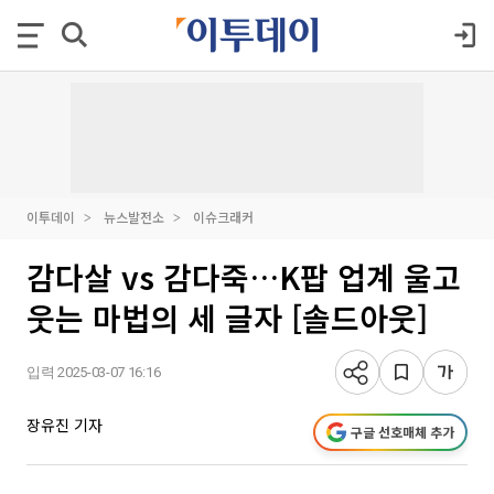
이투데이
뉴스발전소
이슈크래커
감다살 vs 감다죽…K팝 업계 울고
웃는 마법의 세 글자 [솔드아웃]
입력 2025-03-07 16:16
장유진 기자
구글 선호매체 추가