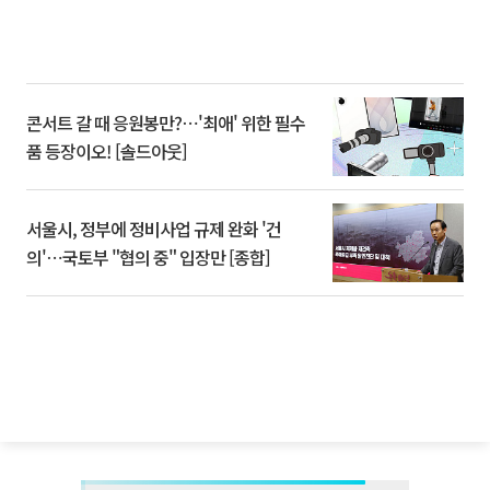
콘서트 갈 때 응원봉만?⋯'최애' 위한 필수
품 등장이오! [솔드아웃]
서울시, 정부에 정비사업 규제 완화 '건
의'⋯국토부 "협의 중" 입장만 [종합]