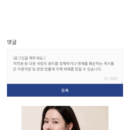
댓글
0 / 300