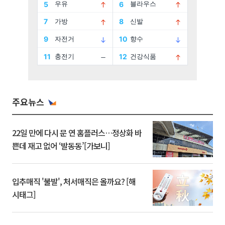
주요뉴스
22일 만에 다시 문 연 홈플러스…정상화 바
쁜데 재고 없어 ‘발동동’[가보니]
입추매직 '불발', 처서매직은 올까요? [해
시태그]