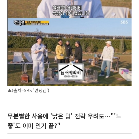
▲(출처=SBS '런닝맨')
무분별한 사용에 '낡은 밈' 전락 우려도…"'느
좋'도 이미 인기 끝?"