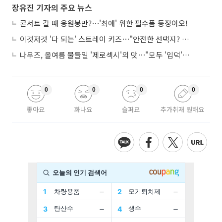
장유진 기자의 주요 뉴스
콘서트 갈 때 응원봉만?⋯'최애' 위한 필수품 등장이오!
이것저것 '다 되는' 스트레이 키즈⋯"안전한 선택지? 도전이 재밌죠"
나우즈, 올여름 물들일 '제로섹시'의 맛⋯"모두 '입덕'시킬 것"
0
0
0
0
좋아요
화나요
슬퍼요
추가취재 원해요