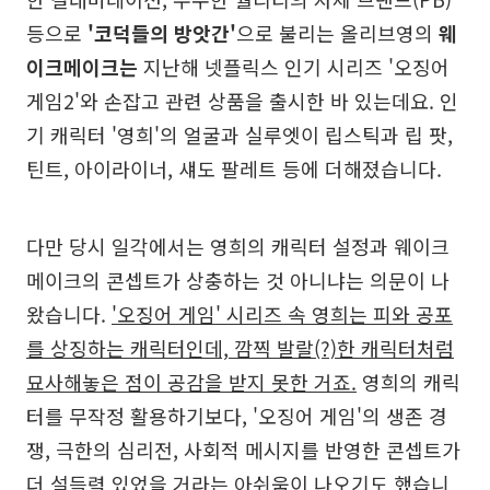
등으로
'코덕들의 방앗간'
으로 불리는 올리브영의
웨
이크메이크는
지난해 넷플릭스 인기 시리즈 '오징어
게임2'와 손잡고 관련 상품을 출시한 바 있는데요. 인
기 캐릭터 '영희'의 얼굴과 실루엣이 립스틱과 립 팟,
틴트, 아이라이너, 섀도 팔레트 등에 더해졌습니다.
다만 당시 일각에서는 영희의 캐릭터 설정과 웨이크
메이크의 콘셉트가 상충하는 것 아니냐는 의문이 나
왔습니다.
'오징어 게임' 시리즈 속 영희는 피와 공포
를 상징하는 캐릭터인데, 깜찍 발랄(?)한 캐릭터처럼
묘사해놓은 점이 공감을 받지 못한 거죠.
영희의 캐릭
터를 무작정 활용하기보다, '오징어 게임'의 생존 경
쟁, 극한의 심리전, 사회적 메시지를 반영한 콘셉트가
더 설득력 있었을 거라는 아쉬움이 나오기도 했습니