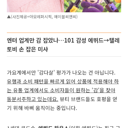
▲(사진제공=아모레퍼시픽, 에이블씨앤씨)
엔터 업계만 감 잡았나…101 감성 에뛰드→텔레
토비 손 잡은 미샤
가요계에서만 '감다살' 평가가 나오는 건 아닙니다.
유행과 소비 패턴을 빠르게 읽어 상품에 적용해야 하
는 유통 업계에서도 소비자들이 원하는 '감'을 찾아
동분서주하고 있는데요.
뷰티 브랜드들도 호평을 얻
기 위해 바삐 움직이는 중입니다.
1세대 로드숍,
에뛰드 하우스
(이하 에뛰드)는 최근 균