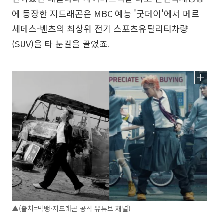
에 등장한 지드래곤은 MBC 예능 '굿데이'에서 메르
세데스-벤츠의 최상위 전기 스포츠유틸리티차량
(SUV)을 타 눈길을 끌었죠.
▲(출처=빅뱅·지드래곤 공식 유튜브 채널)