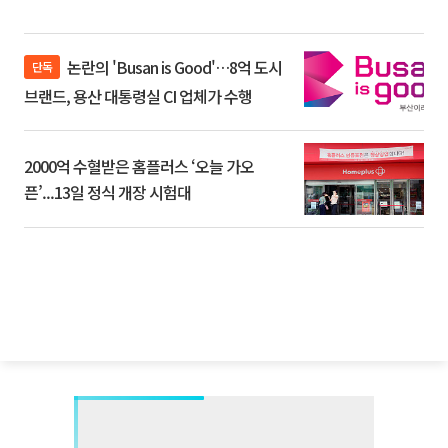
논란의 'Busan is Good'…8억 도시
단독
브랜드, 용산 대통령실 CI 업체가 수행
2000억 수혈받은 홈플러스 ‘오늘 가오
픈’...13일 정식 개장 시험대