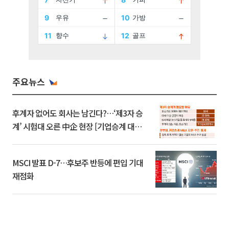
주요뉴스
후계자 없어도 회사는 남긴다?…‘제3자 승
계’ 시험대 오른 中企 현장 [기업승계 대전
환]
MSCI 발표 D-7…후보주 반등에 편입 기대
재점화