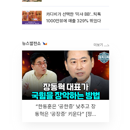
카디비가 선택한 '미샤 BB'…틱톡
1000만뷰에 매출 329% 뛰었다
뉴스발전소
“한동훈은 ‘공한증’ 낮추고 장
동혁은 ‘공장증’ 키운다” [정치
대학]