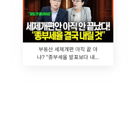
부동산 세제개편 아직 끝 아
냐? "종부세율 발표보다 내릴
것" 장기거주·양도세 전망 I 집
땅지성 I 김인만, 진미윤