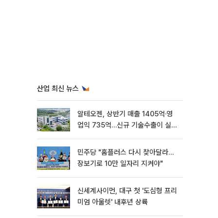
산업 최신 뉴스
알테오젠, 상반기 매출 1405억·영
업익 735억…신규 기술수출이 실적
견인
민주당 "홈플러스 다시 찾아달라…
장보기로 10만 일자리 지켜야"
신세계사이먼, 대구 첫 '도심형 프리
미엄 아울렛' 내후년 상륙