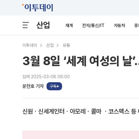
산업
재계
전자/통신/IT
자동차
중
이투데이
산업
유통
3월 8일 ‘세계 여성의 날
입력 2025-03-08 06:00
문현호 기자
구독
신원ㆍ신세계인터ㆍ아모레ㆍ콜마 ㆍ코스맥스 등 예