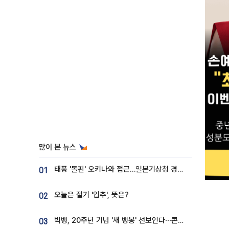
많이 본 뉴스
태풍 '돌핀' 오키나와 접근…일본기상청 경로 업데이트
01
오늘은 절기 '입추', 뜻은?
02
빅뱅, 20주년 기념 '새 뱅봉' 선보인다⋯콘서트 앞두고 팝업 개최
03