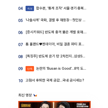
합수본, '통계 조작' 서울·경기·충북 선관위 등 추가 압수수색
04
속보
‘나솔사계’ 국화, 결별 후 재등장⋯첫인상 투표 휩쓸고 ‘인기녀’ 등극
05
[증시키워드] 반도체 충격 뚫은 개별 호재...포스코퓨처엠·에코프로·한화솔루션 '눈길'
06
톰 홀랜드♥젠데이아, 비밀 결혼 파티 포착⋯호텔 대관비만 9억
07
[특징주] 반도체 온기 탄 2차전지...삼성SDI, 장 초반 7% 넘게 껑충
08
논란의 'Busan is Good'…8억 도시브랜드, 용산 대통령실 CI 업체가 수행
09
단독
고점서 후퇴한 국제 금값…국내 금시세는?
10
최신 영상