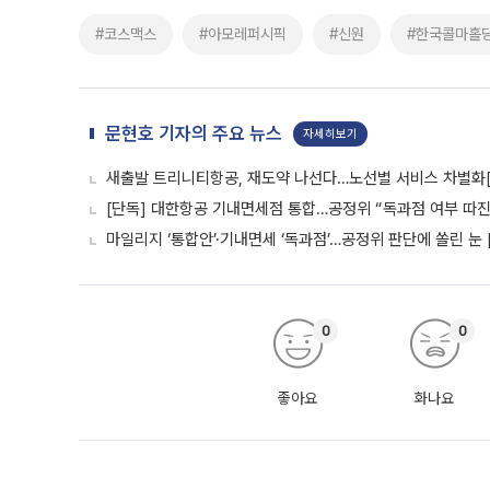
#코스맥스
#아모레퍼시픽
#신원
#한국콜마홀
문현호 기자의 주요 뉴스
자세히보기
새출발 트리니티항공, 재도약 나선다…노선별 서비스 차별화
[단독] 대한항공 기내면세점 통합…공정위 “독과점 여부 따진다
마일리지 ‘통합안’·기내면세 ‘독과점’…공정위 판단에 쏠린 눈 
0
0
좋아요
화나요