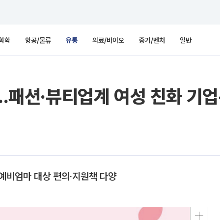
화학
항공/물류
유통
의료/바이오
중기/벤처
일반
’…패션·뷰티업계 여성 친화 기
비엄마 대상 편의·지원책 다양