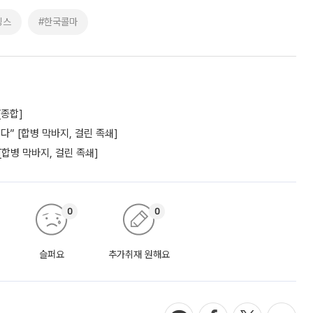
딩스
#한국콜마
[종합]
” [합병 막바지, 걸린 족쇄]
[합병 막바지, 걸린 족쇄]
0
0
슬퍼요
추가취재 원해요