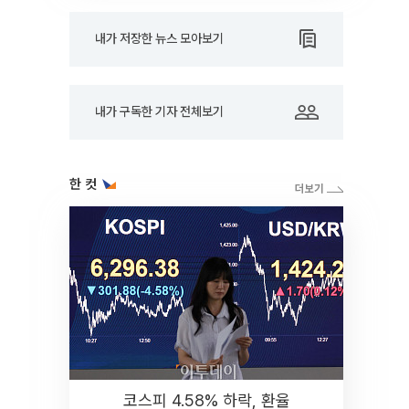
내가 저장한 뉴스 모아보기
내가 구독한 기자 전체보기
한 컷
코스피 4.58% 하락, 환율