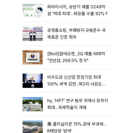
파마리서치, 상반기 매출 3248억
원 '역대 최대'…화장품 수출 92%↑
공영홈쇼핑, 부패방지·규범준수 국
제표준 인증 획득
[BioS]알테오젠, 2Q 매출 688억
"전년比 269.5% 증가"
비수도권 신산업 창업기업 최대
100% 세액 감면...제3자 사업승계
특례 도입
hy, ‘HP7’ 연구 범위 위에서 장까지
확대…국제학술지 게재
美 폴리실리콘 15% 관세 부과에…
K태양광 ‘반색’