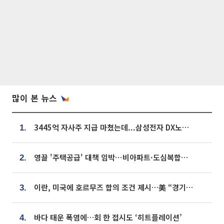
많이 본 뉴스
3445억 자사주 지급 마쳤는데...삼성전자 DX노조, 뒤늦은 '떼쓰기 집회'
1.
영끌 '주택공급' 대책 임박⋯비아파트·도심복합까지 총동원
2.
이란, 미국에 호르무즈 합의 조건 제시…美 “경기 아직 안 끝나” [종합]
3.
바다 태운 폭염에…회 한 접시도 ‘히트플레이션’
4.