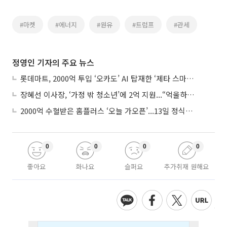
#마켓
#에너지
#원유
#트럼프
#관세
정영인 기자의 주요 뉴스
롯데마트, 2000억 투입 ‘오카도’ AI 탑재한 ‘제타 스마트센터’...온라인 장보기 판 바꾼다
장혜선 이사장, ‘가정 밖 청소년’에 2억 지원...“억울하고 아파도 단단해지길”
2000억 수혈받은 홈플러스 ‘오늘 가오픈’...13일 정식 개장 시험대
0
0
0
0
좋아요
화나요
슬퍼요
추가취재 원해요