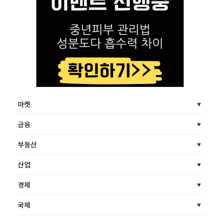
마켓
금융
부동산
산업
경제
국제