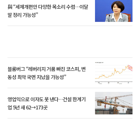
與 “세제개편안 다양한 목소리 수렴…이달
말 정리 가능성”
블룸버그 “레버리지 거품 빠진 코스피, 변
동성 최악 국면 지났을 가능성”
영업익으로 이자도 못 낸다…건설 한계기
업 5년 새 62→173곳