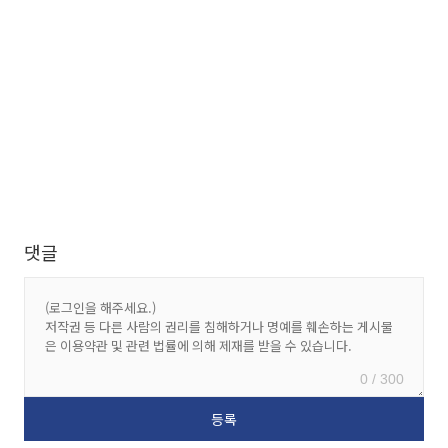
댓글
0 / 300