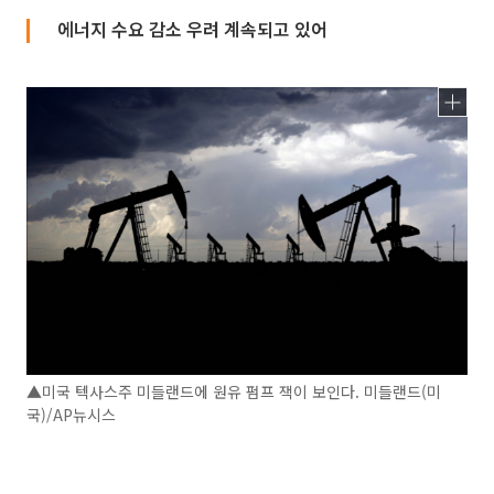
에너지 수요 감소 우려 계속되고 있어
▲미국 텍사스주 미들랜드에 원유 펌프 잭이 보인다. 미들랜드(미
국)/AP뉴시스