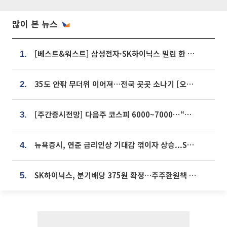
많이 본 뉴스
[베스트&워스트] 삼성전자·SK하이닉스 밀린 한 주…상상인증권은 85% 급등
1.
35도 안팎 무더위 이어져…전국 곳곳 소나기 [오늘 날씨]
2.
[주간증시전망] 다음주 코스피 6000~7000⋯“外人 수급은 정책이 변수”
3.
뉴욕증시, 연준 금리인상 기대감 꺾이자 상승...S&P500 사상 최고치 [종합]
4.
SK하이닉스, 분기배당 375원 확정…주주환원책 9월로 앞당겨 발표
5.