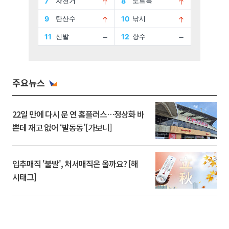
주요뉴스
22일 만에 다시 문 연 홈플러스…정상화 바
쁜데 재고 없어 ‘발동동’[가보니]
입추매직 '불발', 처서매직은 올까요? [해
시태그]