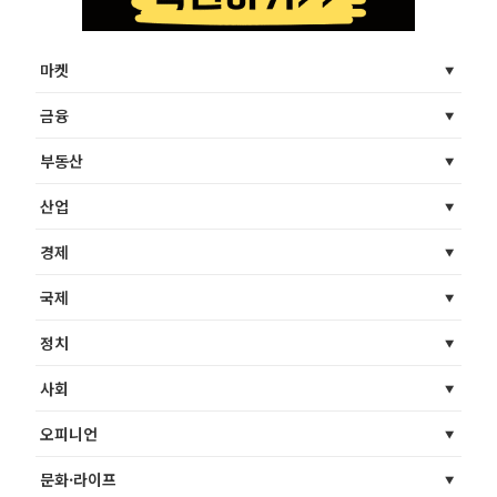
마켓
금융
부동산
산업
경제
국제
정치
사회
오피니언
문화·라이프