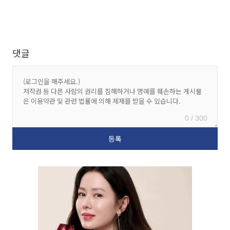
댓글
0 / 300