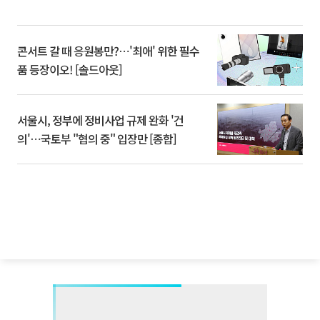
콘서트 갈 때 응원봉만?⋯'최애' 위한 필수
품 등장이오! [솔드아웃]
서울시, 정부에 정비사업 규제 완화 '건
의'⋯국토부 "협의 중" 입장만 [종합]