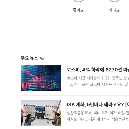
좋아요
화나요
주요 뉴스
코스피, 4% 하락에 6270선 마
코스피 시장 시가총액 1, 2위 종목인 
래소에 따르면 코스피 지수는 전 거래일 대
1.81% 내린 6478.75에 출발한 코
다. 이날 오전
ISA 계좌, 5년마다 깨라고요? 
생산적금융 ISA, 국내 투자 이자·배당
이월도 폐지…기존 계좌까지 적용청년형 
는 5년마다 계좌를 해지하라는 건가요?”