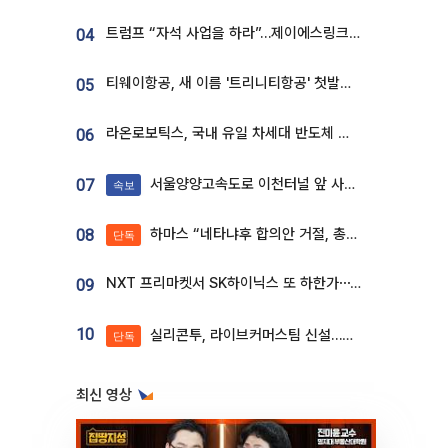
트럼프 “자석 사업을 하라”…제이에스링크, 비중국 영구자석 공급망 구축 속도
04
티웨이항공, 새 이름 '트리니티항공' 첫발…SSC 전략 본격화
05
라온로보틱스, 국내 유일 차세대 반도체 공정 로봇 개발 ‘고객사 테스트 진행’
06
서울양양고속도로 이천터널 앞 사고 발생
07
속보
하마스 “네타냐후 합의안 거절, 총선 앞두고 시간 끌기”
08
단독
NXT 프리마켓서 SK하이닉스 또 하한가⋯‘11주 거래’에 시초가 왜곡
09
10
실리콘투, 라이브커머스팀 신설…K뷰티 ‘글로벌 판매망’ 확대[K뷰티 라방戰]
단독
최신 영상