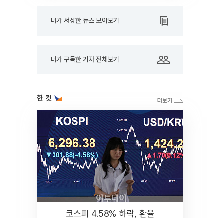
내가 저장한 뉴스 모아보기
내가 구독한 기자 전체보기
한 컷
코스피 4.58% 하락, 환율