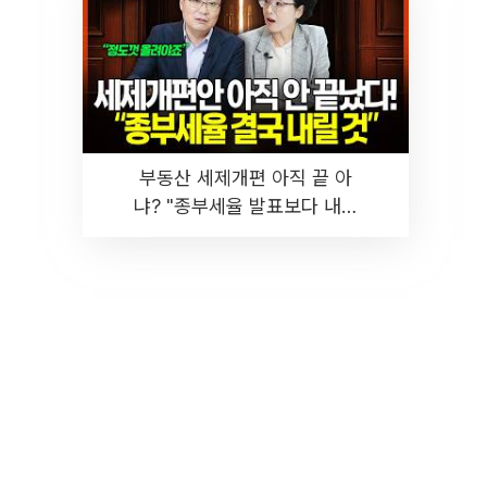
부동산 세제개편 아직 끝 아
냐? "종부세율 발표보다 내릴
것" 장기거주·양도세 전망 I 집
땅지성 I 김인만, 진미윤