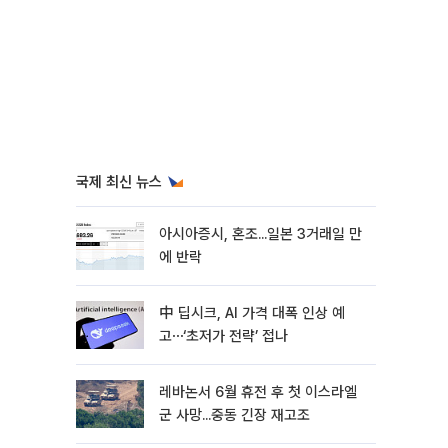
국제 최신 뉴스
아시아증시, 혼조...일본 3거래일 만
에 반락
中 딥시크, AI 가격 대폭 인상 예
고⋯‘초저가 전략’ 접나
레바논서 6월 휴전 후 첫 이스라엘
군 사망...중동 긴장 재고조