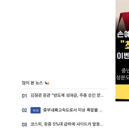
많이 본 뉴스
김정관 장관 “반도체 성과급, 주총 승인 받도록”…상법·자본시장법 개정 시사
01
중부내륙고속도로서 미상 폭발물 발견
02
속보
코스피, 장중 5%대 급락에 사이드카 발동…삼성·SK 동반 폭락
03