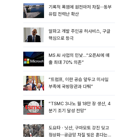
기록적 폭염에 원전마저 차질⋯동부
유럽 전력난 확산
알파고 개발 주인공 허사비스, 구글
핵심으로 등극
MS AI 사업의 민낯…“오픈AI에 매
출 최대 70% 의존”
“트럼프, 이란 공습 앞두고 미사일
부족에 국방장관과 다퉈”
“TSMC 3나노 월 18만 장 생산, 4
분기 조기 달성 전망”
도요타ㆍ닛산, 구마모토 강진 딪고
정상화⋯공급망 차질 빚은 혼다는