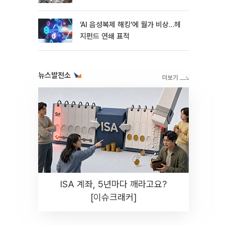
지연
‘AI 음성복제 해킹‘에 월가 비상…헤
지펀드 연쇄 표적
뉴스발전소
ISA 계좌, 5년마다 깨라고요?
[이슈크래커]