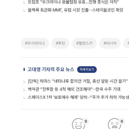
트럼프 "우크라이나 광물협정 유효…전쟁 종식은 아직"
블랙록 토큰화 MMF, 유럽 시장 진출∙∙∙스테이블코인 확장
#우크라이나
#푸틴
#젤렌스키
#러시아
고대영 기자의 주요 뉴스
자세히보기
[단독] 하마스 “네타냐후 합의안 거절, 총선 앞둔 시간 끌기”
백악관 “전투함 등 4척 해외 건조해야”⋯한국 수주 기대
스페이스X 1차 '보호예수 해제' 임박⋯“주가 추가 하락 가능성
0
0