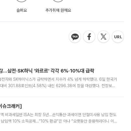
슬퍼요
추가취재 원해요
감…삼전·SK하닉 '와르르' 각각 6%·10%대 급락
삼성전자와 SK하이닉스가 급락하면서 지수가 4% 넘게 하락했다. 6일 한국거
비 301.88포인트(4.58%) 내린 6296.38에 장을 마감했다. 전장보다
스피는 장중 한때 6550.94까지 오르기도 했으나 6238.32까지 밀리기도 했
[이슈크래커]
 전액 비과세일반 ISA는 최장 5년…손익통산·과세이연 단절미사용 납입 한도
납입액 10% 소득공제…“10% 환급”은 아냐 “오랫동안 운용하라더니 이제
 ‘만능 절세 통장’으로 불리는 개인종합자산관리계좌(ISA)가 두 갈래로 개