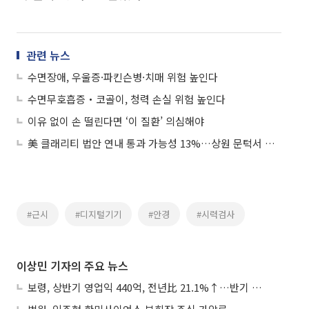
관련 뉴스
수면장애, 우울증·파킨슨병·치매 위험 높인다
수면무호흡증‧코골이, 청력 손실 위험 높인다
이유 없이 손 떨린다면 ‘이 질환’ 의심해야
美 클래리티 법안 연내 통과 가능성 13%…상원 문턱서 제동
#근시
#디지털기기
#안경
#시력검사
이상민 기자의 주요 뉴스
보령, 상반기 영업익 440억, 전년比 21.1%↑…반기 역대 최대