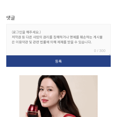
댓글
0 / 300