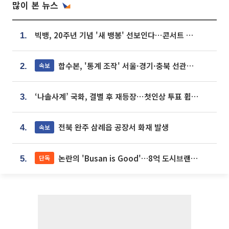
많이 본 뉴스
빅뱅, 20주년 기념 '새 뱅봉' 선보인다⋯콘서트 앞두고 팝업 개최
1.
합수본, '통계 조작' 서울·경기·충북 선관위 등 추가 압수수색
속보
2.
‘나솔사계’ 국화, 결별 후 재등장⋯첫인상 투표 휩쓸고 ‘인기녀’ 등극
3.
전북 완주 삼례읍 공장서 화재 발생
속보
4.
논란의 'Busan is Good'…8억 도시브랜드, 용산 대통령실 CI 업체가 수행
단독
5.