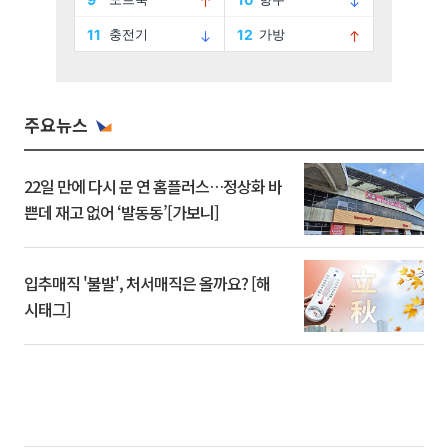
주요뉴스
22일 만에 다시 문 연 홈플러스…정상화 바
쁜데 재고 없어 ‘발동동’[가보니]
입추매직 '불발', 처서매직은 올까요? [해
시태그]