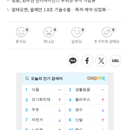
법원, 임주현 한미사이언스 부회장 주식 가압류
알테오젠, 올해만 1.8조 기술수출…특허·계약·상업화 ‘삼박자’
0
0
0
0
좋아요
화나요
슬퍼요
추가취재 원해요