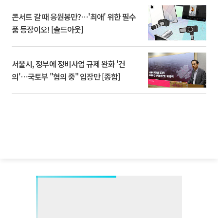
콘서트 갈 때 응원봉만?⋯'최애' 위한 필수
품 등장이오! [솔드아웃]
서울시, 정부에 정비사업 규제 완화 '건
의'⋯국토부 "협의 중" 입장만 [종합]