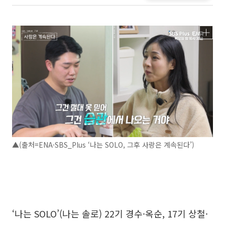
▲(출처=ENA·SBS_Plus ‘나는 SOLO, 그후 사랑은 계속된다’)
‘나는 SOLO’(나는 솔로) 22기 경수·옥순, 17기 상철·