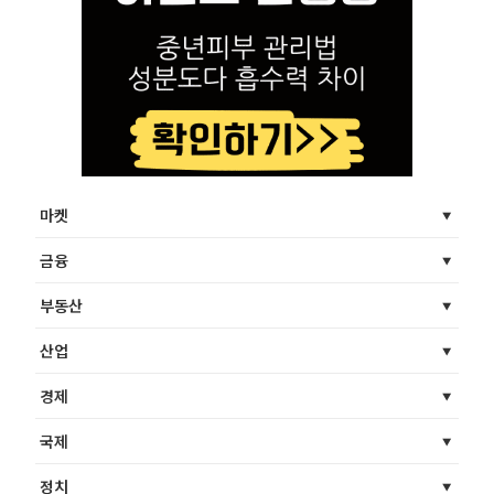
마켓
금융
부동산
산업
경제
국제
정치