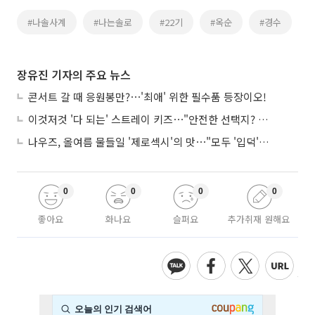
#나솔사계
#나는솔로
#22기
#옥순
#경수
장유진 기자의 주요 뉴스
콘서트 갈 때 응원봉만?⋯'최애' 위한 필수품 등장이오!
이것저것 '다 되는' 스트레이 키즈⋯"안전한 선택지? 도전이 재밌죠"
나우즈, 올여름 물들일 '제로섹시'의 맛⋯"모두 '입덕'시킬 것"
0
0
0
0
좋아요
화나요
슬퍼요
추가취재 원해요