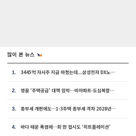
많이 본 뉴스
3445억 자사주 지급 마쳤는데...삼성전자 DX노조, 뒤늦은 '떼쓰기 집회'
1.
영끌 '주택공급' 대책 임박⋯비아파트·도심복합까지 총동원
2.
종부세 개편에도…1·3주택 종부세 격차 2028년부터 확대
3.
바다 태운 폭염에…회 한 접시도 ‘히트플레이션’
4.