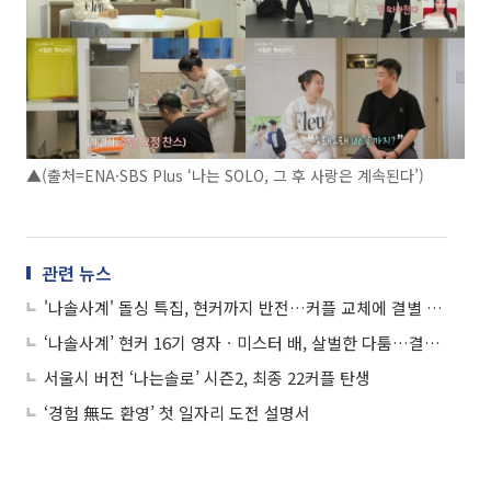
▲(출처=ENA·SBS Plus ‘나는 SOLO, 그 후 사랑은 계속된다’)
관련 뉴스
'나솔사계' 돌싱 특집, 현커까지 반전…커플 교체에 결별 폭로까지
‘나솔사계’ 현커 16기 영자ㆍ미스터 배, 살벌한 다툼…결국 제작진까지 투입
서울시 버전 ‘나는솔로’ 시즌2, 최종 22커플 탄생
‘경험 無도 환영’ 첫 일자리 도전 설명서