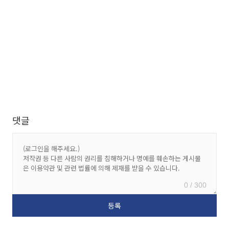
댓글
0 / 300