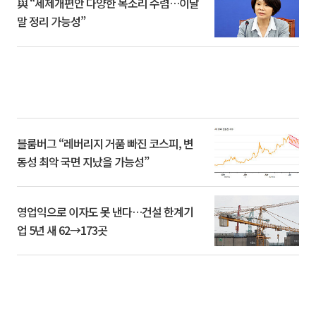
與 “세제개편안 다양한 목소리 수렴…이달
말 정리 가능성”
블룸버그 “레버리지 거품 빠진 코스피, 변
동성 최악 국면 지났을 가능성”
영업익으로 이자도 못 낸다…건설 한계기
업 5년 새 62→173곳