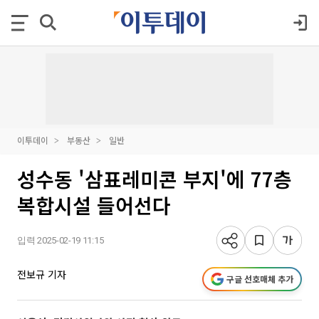
이투데이
부동산
일반
성수동 '삼표레미콘 부지'에 77층
복합시설 들어선다
입력 2025-02-19 11:15
전보규 기자
구글 선호매체 추가