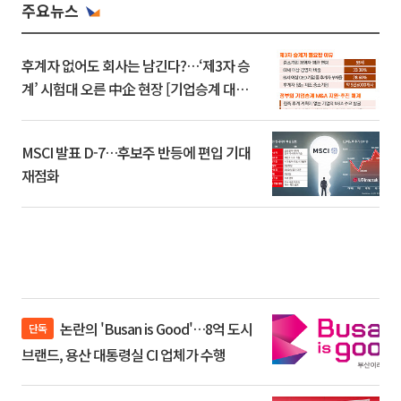
주요뉴스
후계자 없어도 회사는 남긴다?…‘제3자 승
계’ 시험대 오른 中企 현장 [기업승계 대전
환]
MSCI 발표 D-7…후보주 반등에 편입 기대
재점화
논란의 'Busan is Good'…8억 도시
단독
브랜드, 용산 대통령실 CI 업체가 수행