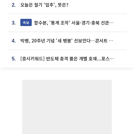
오늘은 절기 '입추', 뜻은?
2.
합수본, '통계 조작' 서울·경기·충북 선관위 등 추가 압수수색
속보
3.
빅뱅, 20주년 기념 '새 뱅봉' 선보인다⋯콘서트 앞두고 팝업 개최
4.
[증시키워드] 반도체 충격 뚫은 개별 호재...포스코퓨처엠·에코프로·한화솔루션 '눈길'
5.