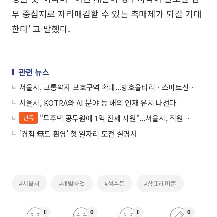
무 중심지로 자리매김할 수 있는 촉매제가 되길 기대
한다"고 말했다.
관련 뉴스
서울시, 교통약자 보호구역 확대...방호울타리ㆍ스마트신호등 설치
서울시, KOTRA와 AI 분야 등 해외 인재 유치 나선다
"무주택 공무원에 1억 전세 지원"...서울시, 직원 복지 강화
단독
‘경험 無도 환영’ 첫 일자리 도전 설명서
#서울시
#개발사업
#성수동
#삼표레미콘
0
0
0
0