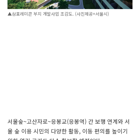
▲삼표레미콘 부지 개발사업 조감도. (사진제공=서울시)
서울숲~고산자로~응봉교(응봉역) 간 보행 연계와 서
울 숲 이용 시민의 다양한 활동, 이동 편의를 높이기