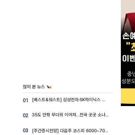
많이 본 뉴스
[베스트&워스트] 삼성전자·SK하이닉스 밀린 한 주…상상인증권은 85% 급등
01
35도 안팎 무더위 이어져…전국 곳곳 소나기 [오늘 날씨]
02
03
[주간증시전망] 다음주 코스피 6000~7000⋯“外人 수급은 정책이 변수”