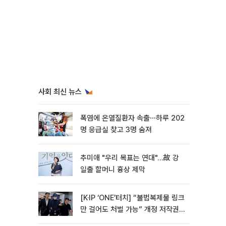
사회 최신 뉴스
폭염에 온열질환자 속출⋯하루 202
명 응급실 찾고 3명 숨져
추미애 "우리 목표는 연대"…故 강
일출 할머니 흉상 제막
[K·IP ‘ONE’터치] “불법복제물 링크
만 걸어도 처벌 가능” 개정 저작권
법 어떻게 바뀌었나