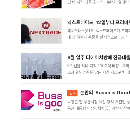
안 비 시작·내륙 소나기…무더위·열대야 
에서도 40도를 웃도는 기온이 관측됐다
의 극심한
넥스트레이드, 12일부터 프리마
대체거래소(ATS) 넥스트레이드가 프리
내 상·하한가 주문을 한시적으로 금지하
가 체결 사례와 관련해 설명자료를 내고
9월 입주 디에이치방배 잔금대출
KB·신한·하나 각각 1000억 배정…우
조정 9월 입주를 앞둔 서울 서초구 ‘디
은행과 NH농협은행도 대출 취급을 검토
민은행
논란의 'Busan is Go
단독
박형준 전 부산시장 재임 당시 추진된 부산
용산 대통령실 상징체계(CI) 개발에 참
도시브랜드 사업이 공개 이후 시민 공감