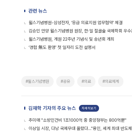
관련 뉴스
윌스기념병원-삼성전자, ‘응급 의료지원 업무협약’ 체결
김승민 안양 윌스기념병원 원장, 한·일 절골술 국제학회 우
윌스기념병원, 개원 22주년 기념식 및 송년회 개최
‘경험 無도 환영’ 첫 일자리 도전 설명서
#윌스기념병원
#공유
#의료
#의료체계
김재학 기자의 주요 뉴스
자세히보기
추미애 "소방인건비 1조1000억 중 중앙정부는 800억뿐"
이상일 시장, 다낭 국제무대 올랐다…"용인, 세계 최대 반도체