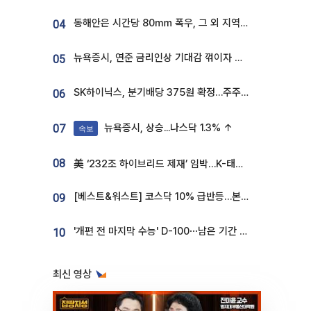
동해안은 시간당 80㎜ 폭우, 그 외 지역은 폭염…‘극과 극 날씨’
04
뉴욕증시, 연준 금리인상 기대감 꺾이자 상승...S&P500 사상 최고치 [종합]
05
SK하이닉스, 분기배당 375원 확정…주주환원책 9월로 앞당겨 발표
06
뉴욕증시, 상승...나스닥 1.3% ↑
07
속보
08
美 ‘232조 하이브리드 제재’ 임박…K-태양광, 불확실성 털고 날개 다나
[베스트&워스트] 코스닥 10% 급반등…본느, 최대주주 변경 기대에 270% 폭등
09
'개편 전 마지막 수능' D-100⋯남은 기간 성적 올릴 전략은
10
최신 영상