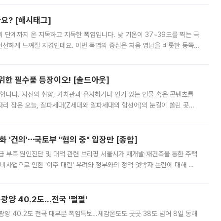
까요? [해시태그]
’의 단계까지 온 지독하고 지독한 폭염입니다. 낮 기온이 37~39도를 찍는 극
 선선하게 느껴질 지경인데요. 이번 폭염의 중심은 처음 영남을 비롯한 동쪽
 북서풍이 산맥을 넘어 영남 쪽으로 내려오면서 뜨겁고 건조해졌는데요.
 위한 필수품 등장이오! [솔드아웃]
합니다. 자신의 취향, 가치관과 유사하거나 인기 있는 인물 혹은 콘텐츠를
'가 자리 잡은 오늘, 잘파세대(Z세대와 알파세대의 합성어)의 눈길이 쏠린 곳은
리는 공연장. 응원봉만큼이나 눈에 띄는 게 있습니다. 공연이 시작되기
 '건의'⋯국토부 "협의 중" 입장만 [종합]
급 부족 원인진단 및 대책 관련 브리핑 서울시가 재개발·재건축을 통한 주택
비사업으로 인한 '이주 대란' 우려와 정부와의 정책 엇박자 논란에 대해 정
실장은 2031년까지 31만 가구 착공 목표에 차질이 없다는 입장이나,
·광양 40.2도…전국 '펄펄'
·광양 40.2도 전국 대부분 폭염특보…체감온도도 곳곳 38도 넘어 8일 동해