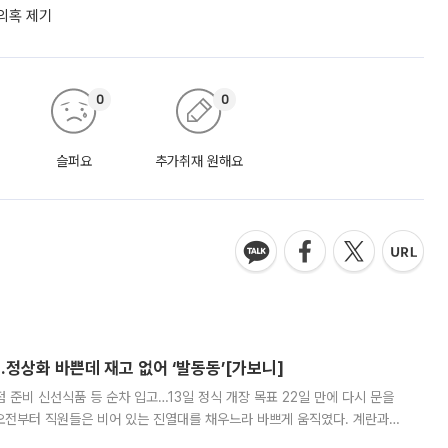
 의혹 제기
0
0
슬퍼요
추가취재 원해요
…정상화 바쁜데 재고 없어 ‘발동동’[가보니]
준비 신선식품 등 순차 입고…13일 정식 개장 목표 22일 만에 다시 문을
오전부터 직원들은 비어 있는 진열대를 채우느라 바쁘게 움직였다. 계란과
리를 잡기 시작했지만, 매장 곳곳엔 여전히 텅 빈 매대가 먼저 눈에 들어왔