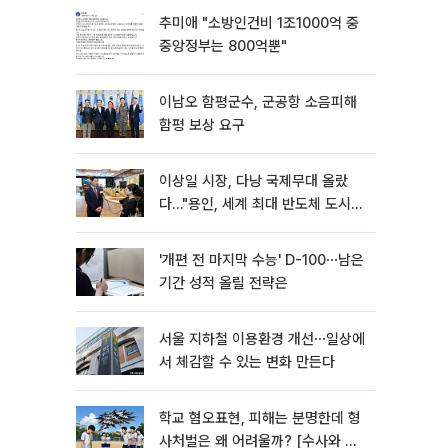
추미애 "소방인건비 1조1000억 중
중앙정부는 800억뿐"
이남오 함평군수, 군공항 소음피해
함평 보상 요구
이상일 시장, 다낭 국제무대 올랐
다…"용인, 세계 최대 반도체 도시
된다"
'개편 전 마지막 수능' D-100⋯남은
기간 성적 올릴 전략은
서울 지하철 이용환경 개선⋯일상에
서 체감할 수 있는 변화 만든다
학교 혐오표현, 피해는 분명한데 형
사처벌은 왜 어려울까? [수사와 재