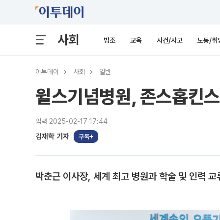
사회
법조
교육
사건/사고
노동/취
이투데이
사회
일반
윌스기념병원, 존스홉킨스
입력 2025-02-17 17:44
김재학 기자
구독
박춘근 이사장, 세계 최고 병원과 학술 및 인력 교