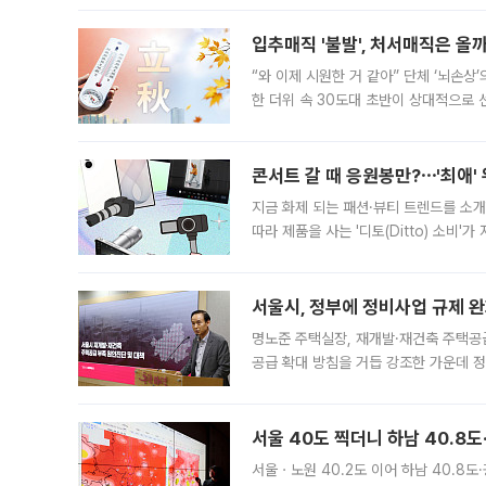
입추매직 '불발', 처서매직은 올
“와 이제 시원한 거 같아” 단체 ‘뇌손상
한 더위 속 30도대 초반이 상대적으로
지역에 있었습니다. 7월 말에는 서풍과
콘서트 갈 때 응원봉만?⋯'최애'
지금 화제 되는 패션·뷰티 트렌드를 소개
따라 제품을 사는 '디토(Ditto) 소비
어디일까요? 아이돌 콘서트 시작을 기다
서울시, 정부에 정비사업 규제 완화
명노준 주택실장, 재개발·재건축 주택공
공급 확대 방침을 거듭 강조한 가운데 정
면 반박하고 나섰다. 명노준 서울시 주택
서울 40도 찍더니 하남 40.8도
서울ㆍ노원 40.2도 이어 하남 40.8도