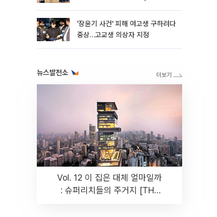
판]
'장윤기 사건' 피해 여고생 구하려다
중상…고교생 의상자 지정
뉴스발전소
Vol. 12 이 집은 대체 얼마일까
: 슈퍼리치들의 주거지 [THE
RARE]