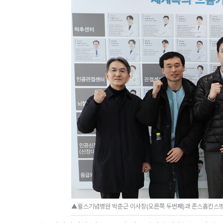
▲윌스기념병원 박춘근 이사장(오른쪽 두번째)과 존스홉킨스병