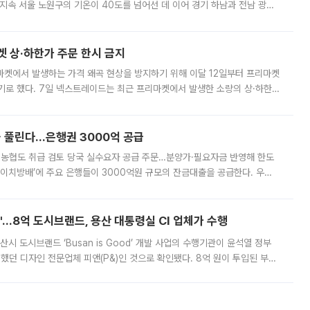
지속 서울 노원구의 기온이 40도를 넘어선 데 이어 경기 하남과 전남 광양
. 전국 대부분 지역에 폭염특보가 내려진 가운데 곳곳에서 39~40도 안팎
켓 상·하한가 주문 한시 금지
마켓에서 발생하는 가격 왜곡 현상을 방지하기 위해 이달 12일부터 프리마켓
기로 했다. 7일 넥스트레이드는 최근 프리마켓에서 발생한 소량의 상·하한
, 주문 오류로 인한 가격 급등락을 최소화하기 위한 비상 대응방안을 발표
 풀린다…은행권 3000억 공급
리·농협도 취급 검토 당국 실수요자 공급 주문…분양가·필요자금 반영해 한도
에이치방배’에 주요 은행들이 3000억원 규모의 잔금대출을 공급한다. 우리
하고 있어 향후 공급 규모가 늘어날 전망이다. 7일 금융권에 따르면 KB국
od'…8억 도시브랜드, 용산 대통령실 CI 업체가 수행
시 도시브랜드 ‘Busan is Good’ 개발 사업의 수행기관이 윤석열 정부
여했던 디자인 전문업체 피앤(P&)인 것으로 확인됐다. 8억 원이 투입된 부산
 부족과 디자인 정체성 논란에 휩싸였던 만큼, 사업 선정 과정과 결과물에