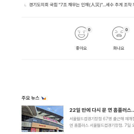
경기도의회 국힘 "7조 채무는 인재(人災)"…세수 추계 조작
0
0
좋아요
화나요
주요 뉴스
22일 만에 다시 문 연 홈플러스
서울월드컵경기장점 67명 출근해 재개점 
연 홈플러스 서울월드컵경기장점. 7일 
우유, 과일 같은 신선식품이 차근차근 자