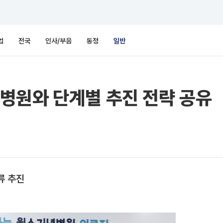
업
전국
인사/부음
동정
일반
병원와 단계별 추진 전략 공유
류 추진