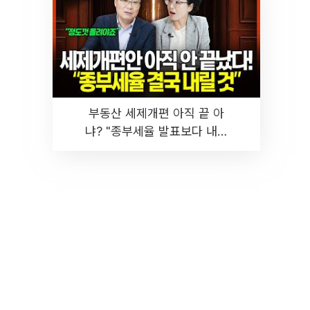
부동산 세제개편 아직 끝 아
냐? "종부세율 발표보다 내릴
것" 장기거주·양도세 전망 I 집
땅지성 I 김인만, 진미윤