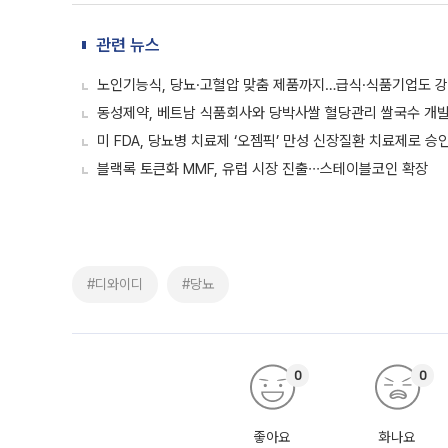
관련 뉴스
노인기능식, 당뇨·고혈압 맞춤 제품까지…급식·식품기업도 강
동성제약, 베트남 식품회사와 당박사쌀 혈당관리 쌀국수 개
미 FDA, 당뇨병 치료제 ‘오젬픽’ 만성 신장질환 치료제로 승
블랙록 토큰화 MMF, 유럽 시장 진출∙∙∙스테이블코인 확장
#디와이디
#당뇨
0
0
좋아요
화나요