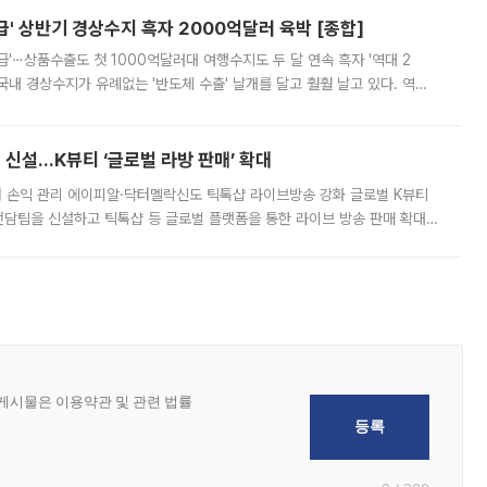
' 상반기 경상수지 흑자 2000억달러 육박 [종합]
급'⋯상품수출도 첫 1000억달러대 여행수지도 두 달 연속 흑자 '역대 2
국내 경상수지가 유례없는 '반도체 수출' 날개를 달고 훨훨 날고 있다. 역대
경상수지 뿐 아니라 상반기 경상수지 흑자도 2000억달러에 근접하며 사상 최
신설…K뷰티 ‘글로벌 라방 판매’ 확대
터 손익 관리 에이피알·닥터멜락신도 틱톡샵 라이브방송 강화 글로벌 K뷰티
담팀을 신설하고 틱톡샵 등 글로벌 플랫폼을 통한 라이브 방송 판매 확대에
급하는 데서 한발 더 나아가 방송 기획과 상품 구성, 출연자 섭외, 손익