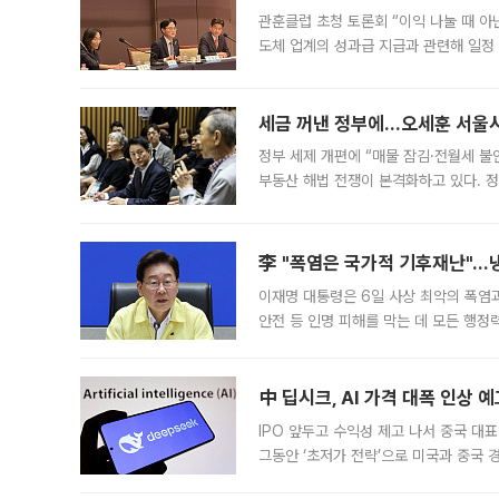
관훈클럽 초청 토론회 “이익 나눌 때 아
도체 업계의 성과급 지급과 관련해 일정
최근 상법·자본시장법 개정으로 기업 지
세금 꺼낸 정부에…오세훈 서울시장
정부 세제 개편에 “매물 잠김·전월세 불
부동산 해법 전쟁이 본격화하고 있다. 
드를 꺼내자 서울시는 전·월세 부담만 
李 "폭염은 국가적 기후재난"…냉
이재명 대통령은 6일 사상 최악의 폭염
안전 등 인명 피해를 막는 데 모든 행
인프라 확충 계획을 내년도 예산안에 반
中 딥시크, AI 가격 대폭 인상 
IPO 앞두고 수익성 제고 나서 중국 대표
그동안 ‘초저가 전략’으로 미국과 중국
가된다. 블룸버그통신에 따르면 딥시크는