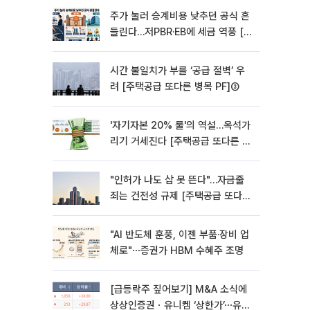
주가 눌러 승계비용 낮추던 공식 흔
들린다…저PBR·EB에 세금 역풍 [기
업승계 대전환]
시간 불일치가 부를 ‘공급 절벽’ 우
려 [주택공급 또다른 병목 PF]③
'자기자본 20% 룰'의 역설…옥석가
리기 거세진다 [주택공급 또다른 병
목 PF] ②
"인허가 나도 삽 못 뜬다"…자금줄
죄는 건전성 규제 [주택공급 또다른
병목 PF]①
"AI 반도체 훈풍, 이젠 부품·장비 업
체로"⋯증권가 HBM 수혜주 조명
[급등락주 짚어보기] M&A 소식에
상상인증권ㆍ유니켐 ‘상한가’⋯유증