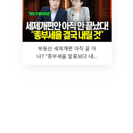
부동산 세제개편 아직 끝 아
냐? "종부세율 발표보다 내릴
것" 장기거주·양도세 전망 I 집
땅지성 I 김인만, 진미윤