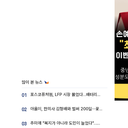
많이 본 뉴스
포스코퓨처엠, LFP 시장 뚫었다…배터리사와 대규모 장기 공급 합의
01
아옳이, 한의사 김형배와 벌써 200일⋯꽃다발 들고 "프러포즈 아냐"
02
추미애 "복지가 아니라 도민이 늘었다"…재정난 책임론 정면돌파
03