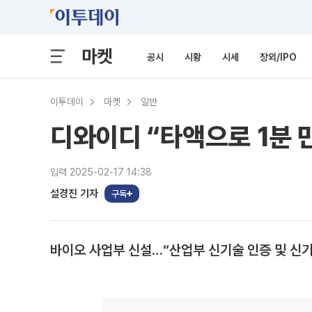
마켓
공시
시황
시세
장외/IPO
이투데이
마켓
일반
디와이디 “타액으로 1분 만
입력 2025-02-17 14:38
설경진 기자
구독
바이오 사업부 신설…“산업부 신기술 인증 및 신