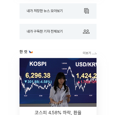
내가 저장한 뉴스 모아보기
내가 구독한 기자 전체보기
한 컷
코스피 4.58% 하락, 환율