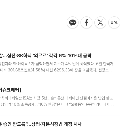
감…삼전·SK하닉 '와르르' 각각 6%·10%대 급락
삼성전자와 SK하이닉스가 급락하면서 지수가 4% 넘게 하락했다. 6일 한국거
비 301.88포인트(4.58%) 내린 6296.38에 장을 마감했다. 전장보다
스피는 장중 한때 6550.94까지 오르기도 했으나 6238.32까지 밀리기도 했
[이슈크래커]
 전액 비과세일반 ISA는 최장 5년…손익통산·과세이연 단절미사용 납입 한도
납입액 10% 소득공제…“10% 환급”은 아냐 “오랫동안 운용하라더니 이제
 ‘만능 절세 통장’으로 불리는 개인종합자산관리계좌(ISA)가 두 갈래로 개
주총 승인 받도록”…상법·자본시장법 개정 시사