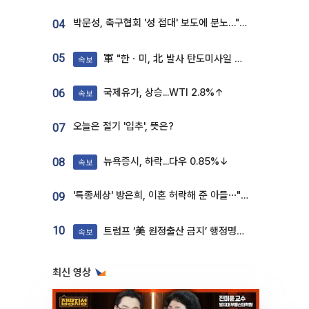
박문성, 축구협회 '성 접대' 보도에 분노…"다 말아먹으려고 작정했나"
04
05
軍 "한ㆍ미, 北 발사 탄도미사일 제원 정밀분석 중"
속보
국제유가, 상승...WTI 2.8%↑
06
속보
오늘은 절기 '입추', 뜻은?
07
뉴욕증시, 하락...다우 0.85%↓
08
속보
'특종세상' 방은희, 이혼 허락해 준 아들⋯"너무 잘 커줬다" 오열
09
10
트럼프 ‘美 원정출산 금지’ 행정명령 서명
속보
최신 영상