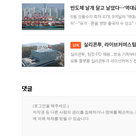
반도체 날개 달고 날았다⋯'역대급
6월 상품수지 흑자 478.9억달러 '역대
위'⋯"유가ㆍ환율 영향 출국자 수 감소" 
급 수출 호조가 매달 이어지면서 6월 
대 기
실리콘투, 라이브커머스팀 
단독
실리콘투, 팀장·PD 채용…방송 기획부
유통 플랫폼 실리콘투가 라이브커머스 전
나섰다. 국내 화장품을 해외 유통망에 공
댓글