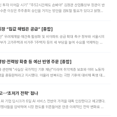
닌 투자 이어갈 시기” “주52시간제도 손봐야” 김정관 산업통상부 장관이 반
 수준 이상은 주주총회 승인을 거치는 방안을 검토할 필요가 있다고 밝혔다.
배구조와 주주권 강화 논의가 이어지는 가운데, 핵심 연구인력에 대한
 “집값 해법은 공급” [종합]
안” 우려재개발·재건축 활성화 및 비아파트 공급 확대 촉구 정부와 서울시의
정부가 고가주택과 비거주 1주택자 등의 세 부담을 높여 수요를 억제하는 카
키울 것이라며 세금이 아닌 공급이 근본적인 처방이라고 전면 반박했다.
방·전력망 확충 등 예산 반영 주문 [종합]
과 관련해 "사실상 국가적인 기후 재난"이라며 취약계층 보호와 야외 노동자
정력을 총동원하라고 지시했다. 아울러 반복되는 극한 기후에 대비해 폭염 대응
영하는 방안도 검토하라고 주문했다. 이 대통령은 이날 폭염·가뭄 대
예고⋯‘초저가 전략’ 접나
 AI 기업 딥시크가 6일 AI 서비스 전반의 가격을 대폭 인상한다고 예고했다.
 경쟁사들을 압박하며 시장 판도를 뒤흔들어온 만큼 이례적인 전략 변화로 평
 이날 공지를 통해 구체적인 인상 폭은 공개하지 않았지만 상당한 수