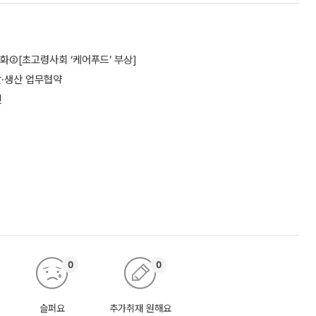
화②[초고령사회 ‘케어푸드’ 부상]
발·생산 업무협약
인
0
0
슬퍼요
추가취재 원해요