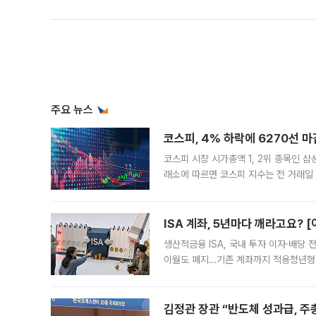
주요 뉴스
코스피, 4% 하락에 6270선 마
코스피 시장 시가총액 1, 2위 종목인 
래소에 따르면 코스피 지수는 전 거래일 대
1.81% 내린 6478.75에 출발한 코
다. 이날 오전
ISA 계좌, 5년마다 깨라고요? 
생산적금융 ISA, 국내 투자 이자·배당
이월도 폐지…기존 계좌까지 적용청년형 
는 5년마다 계좌를 해지하라는 건가요?”
편을
김정관 장관 “반도체 성과급, 