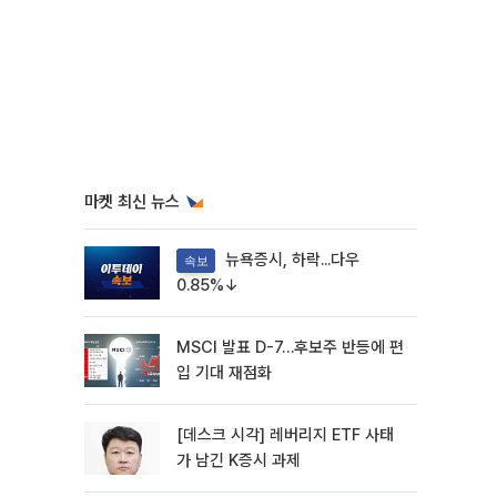
마켓 최신 뉴스
뉴욕증시, 하락...다우
속보
0.85%↓
MSCI 발표 D-7…후보주 반등에 편
입 기대 재점화
[데스크 시각] 레버리지 ETF 사태
가 남긴 K증시 과제