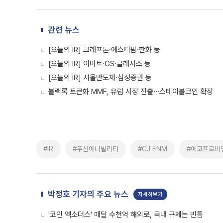
관련 뉴스
[오늘의 IR] 크래프톤·에스티팜·한화 등
[오늘의 IR] 이마트·GS·클래시스 등
[오늘의 IR] 서울반도체·삼성증권 등
블랙록 토큰화 MMF, 유럽 시장 진출∙∙∙스테이블코인 확장
#IR
#두산에너빌리티
#CJ ENM
#에코프로비
박정호 기자의 주요 뉴스
자세히보기
'코인 엑소더스' 매달 수천억 해외로, 국내 규제는 빈틈