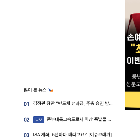
많이 본 뉴스
김정관 장관 “반도체 성과급, 주총 승인 받도록”…상법·자본시장법 개정 시사
01
중부내륙고속도로서 미상 폭발물 발견
02
속보
ISA 계좌, 5년마다 깨라고요? [이슈크래커]
03