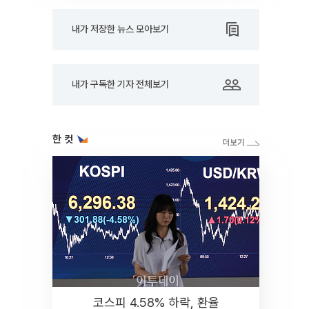
내가 저장한 뉴스 모아보기
내가 구독한 기자 전체보기
한 컷
코스피 4.58% 하락, 환율