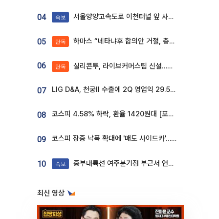
서울양양고속도로 이천터널 앞 사고 발생
04
속보
하마스 “네타냐후 합의안 거절, 총선 앞두고 시간 끌기”
05
단독
06
실리콘투, 라이브커머스팀 신설…K뷰티 ‘글로벌 판매망’ 확대[K뷰티 라방戰]
단독
LIG D&A, 천궁Ⅱ 수출에 2Q 영업익 29.5%↑…수주잔고 24.6조 [종합]
07
코스피 4.58% 하락, 환율 1420원대 [포토]
08
코스피 장중 낙폭 확대에 '매도 사이드카'…외인 2.8조'팔자'· 개인 3.1조 '사자'
09
중부내륙선 여주분기점 부근서 연이은 추돌사고 발생
10
속보
최신 영상