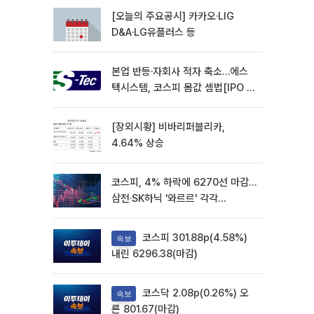
[오늘의 주요공시] 카카오·LIG
D&A·LG유플러스 등
본업 반등·자회사 적자 축소…에스
텍시스템, 코스피 몸값 셈법[IPO 엑
스레이]
[장외시황] 비바리퍼블리카,
4.64% 상승
코스피, 4% 하락에 6270선 마감…
삼전·SK하닉 '와르르' 각각
6%·10%대 급락
코스피 301.88p(4.58%)
속보
내린 6296.38(마감)
코스닥 2.08p(0.26%) 오
속보
른 801.67(마감)