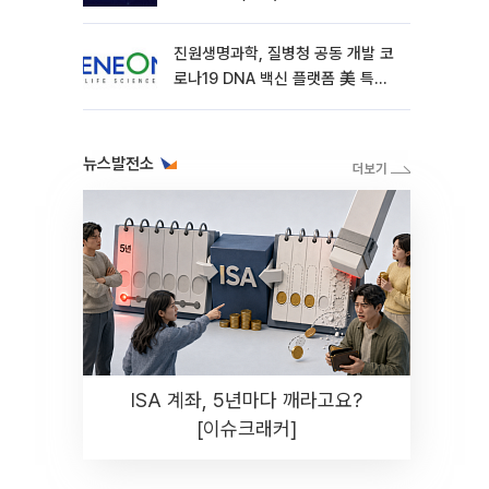
진원생명과학, 질병청 공동 개발 코
로나19 DNA 백신 플랫폼 美 특허
확보
뉴스발전소
ISA 계좌, 5년마다 깨라고요?
[이슈크래커]