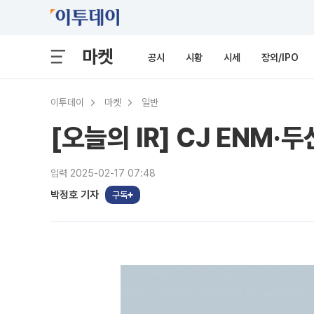
마켓
공시
시황
시세
장외/IPO
이투데이
마켓
일반
[오늘의 IR] CJ EN
입력 2025-02-17 07:48
박정호 기자
구독