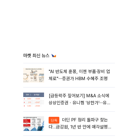
마켓 최신 뉴스
"AI 반도체 훈풍, 이젠 부품·장비 업
체로"⋯증권가 HBM 수혜주 조명
[급등락주 짚어보기] M&A 소식에
상상인증권ㆍ유니켐 ‘상한가’⋯유증
제동 걸린 SK디앤디↑
더딘 PF 정리 돌파구 찾는
단독
다…금감원, 1년 반 만에 매각설명회
재개