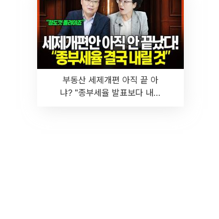
부동산 세제개편 아직 끝 아
냐? "종부세율 발표보다 내릴
것" 장기거주·양도세 전망 I 집
땅지성 I 김인만, 진미윤