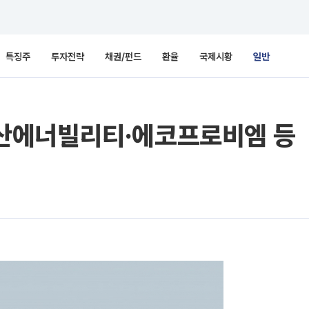
특징주
투자전략
채권/펀드
환율
국제시황
일반
M·두산에너빌리티·에코프로비엠 등