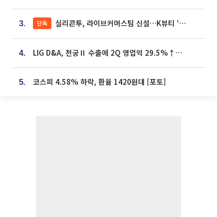
실리콘투, 라이브커머스팀 신설…K뷰티 ‘글로벌 판매망’ 확대[K뷰티 라방戰]
단독
3.
LIG D&A, 천궁Ⅱ 수출에 2Q 영업익 29.5%↑…수주잔고 24.6조 [종합]
4.
코스피 4.58% 하락, 환율 1420원대 [포토]
5.