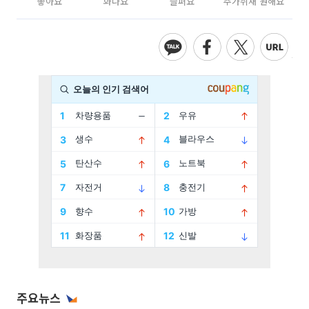
좋아요
화나요
슬퍼요
추가취재 원해요
주요뉴스