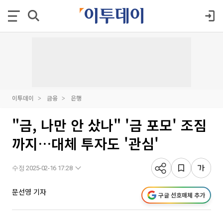
이투데이
금융
은행
"금, 나만 안 샀나" '금 포모' 조짐
까지…대체 투자도 '관심'
수정 2025-02-16 17:28
문선영 기자
구글 선호매체 추가