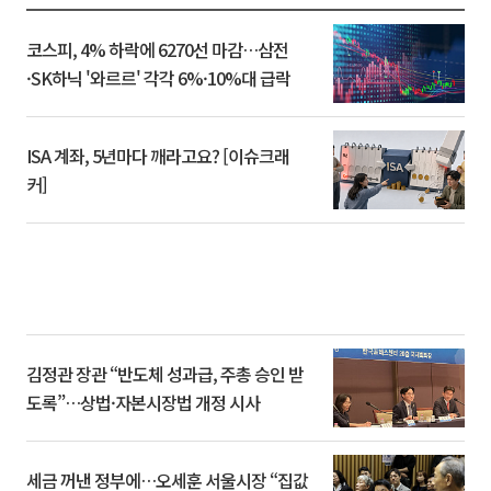
코스피, 4% 하락에 6270선 마감…삼전
·SK하닉 '와르르' 각각 6%·10%대 급락
ISA 계좌, 5년마다 깨라고요? [이슈크래
커]
김정관 장관 “반도체 성과급, 주총 승인 받
도록”…상법·자본시장법 개정 시사
세금 꺼낸 정부에…오세훈 서울시장 “집값