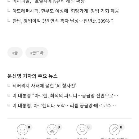
에이피알, “호실적에 K뷰티 해외 확장”
아모레퍼시픽, 한부모 여성에 ‘희망가게’ 창업 기회 제공
한탑, 영업이익 3년 연속 흑자 달성…전년比 309%↑
#금
#골드바
문선영 기자의 주요 뉴스
레버리지 사태에 묻힌 ‘AI 청사진’
이 대통령 “아르헨, 최적의 파트너⋯공급망 전반으로 확대”
이 대통령, 아르헨티나 도착…리튬 공급망·메르코수르 협력 논의
0
0
0
0