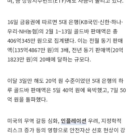
며, 금 상장지수펀드(ETF)에도 자금이 몰리고 있다.
16일 금융권에 따르면 5대 은행(KB국민·신한·하나·
우리·NH농협)의 2월 1~13일 골드바 판매액은 총
406억345만 원으로 집계됐다. 이는 전월 동기 판매
액(135억4867만 원)의 3배, 전년 동기 판매액(20억
1823만 원)의 20배에 달하는 규모다.
이달 3일만 해도 20억 원 수준이었던 5대 은행의 하
루 골드바 판매액은 5일 40억 원에 육박했고, 7일 50
억 원을 돌파했다.
미국의 무역 갈등 심화,
인플레이션
우려, 지정학적
리스크 증가 등의 영향으로 안전자산 선호 현상이 강