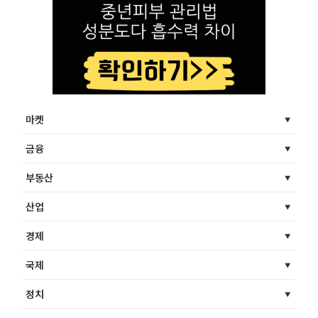
마켓
금융
부동산
산업
경제
국제
정치