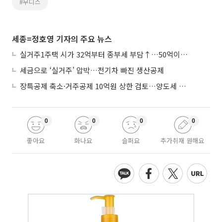
#무디스
세종=정호영 기자의 주요 뉴스
실거주1주택 시가 32억부터 종부세 부담↑…50억이면 454→979만원
세금으로 ‘실거주’ 압박…전기차 빠진 생산공제
장특공제 축소·거주공제 10억원 상한 검토…양도세 실거주 중심 개편
0
0
0
0
좋아요
화나요
슬퍼요
추가취재 원해요