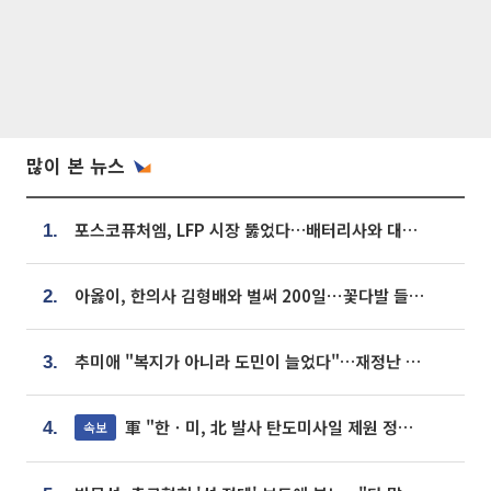
많이 본 뉴스
포스코퓨처엠, LFP 시장 뚫었다…배터리사와 대규모 장기 공급 합의
1.
아옳이, 한의사 김형배와 벌써 200일⋯꽃다발 들고 "프러포즈 아냐"
2.
추미애 "복지가 아니라 도민이 늘었다"…재정난 책임론 정면돌파
3.
軍 "한ㆍ미, 北 발사 탄도미사일 제원 정밀분석 중"
속보
4.