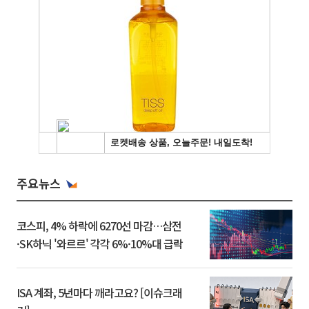
주요뉴스
코스피, 4% 하락에 6270선 마감…삼전
·SK하닉 '와르르' 각각 6%·10%대 급락
ISA 계좌, 5년마다 깨라고요? [이슈크래