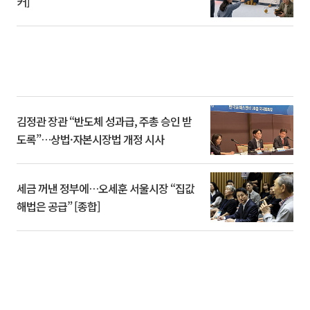
커]
김정관 장관 “반도체 성과급, 주총 승인 받
도록”…상법·자본시장법 개정 시사
세금 꺼낸 정부에…오세훈 서울시장 “집값
해법은 공급” [종합]