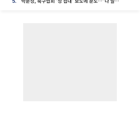
박문성, 축구협회 '성 접대' 보도에 분노…"다 말아먹으려고 작정했나"
5.