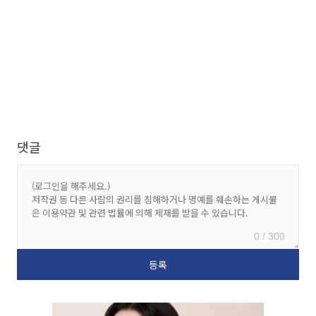
댓글
0 / 300