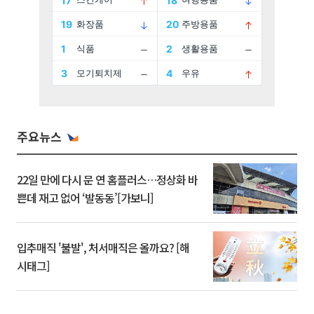
주요뉴스
22일 만에 다시 문 연 홈플러스…정상화 바
쁜데 재고 없어 ‘발동동’[가보니]
입추매직 '불발', 처서매직은 올까요? [해
시태그]