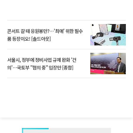
콘서트 갈 때 응원봉만?⋯'최애' 위한 필수
품 등장이오! [솔드아웃]
서울시, 정부에 정비사업 규제 완화 '건
의'⋯국토부 "협의 중" 입장만 [종합]