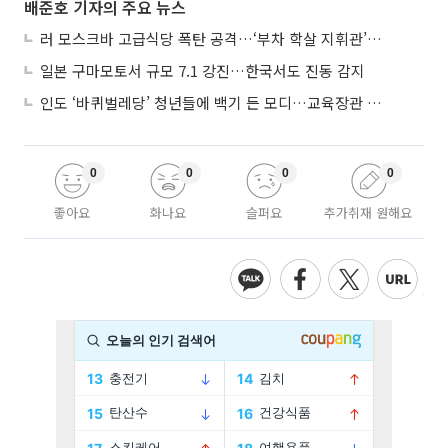
배준호 기자의 주요 뉴스
러 모스크바 고급식당 폭탄 공격…‘부차 학살 지휘관’ 노렸나
일본 구마모토서 규모 7.1 강진…한국서도 진동 감지
인도 ‘바퀴벌레당’ 청년들에 백기 든 모디…교육장관 사퇴
0
0
0
0
좋아요
화나요
슬퍼요
추가취재 원해요