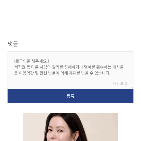
댓글
0 / 300