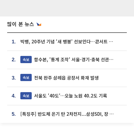
많이 본 뉴스
빅뱅, 20주년 기념 '새 뱅봉' 선보인다⋯콘서트 앞두고 팝업 개최
1.
합수본, '통계 조작' 서울·경기·충북 선관위 등 추가 압수수색
속보
2.
전북 완주 삼례읍 공장서 화재 발생
속보
3.
서울도 '40도'…오늘 노원 40.2도 기록
속보
4.
[특징주] 반도체 온기 탄 2차전지...삼성SDI, 장 초반 7% 넘게 껑충
5.