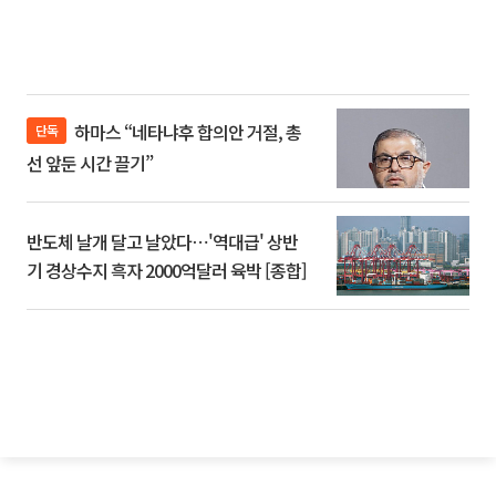
하마스 “네타냐후 합의안 거절, 총
단독
선 앞둔 시간 끌기”
반도체 날개 달고 날았다⋯'역대급' 상반
기 경상수지 흑자 2000억달러 육박 [종합]