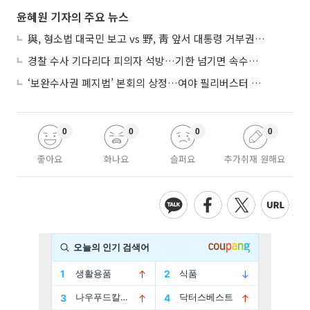
윤혜원 기자의 주요 뉴스
與, 형소법 대국민 보고 vs 野, 靑 앞서 대통령 거부권 촉구
경찰 수사 기다리다 피의자 석방…기한 넘기면 속수무책
‘보완수사권 폐지법’ 본회의 상정…여야 필리버스터 대치
0
0
0
0
좋아요
화나요
슬퍼요
추가취재 원해요