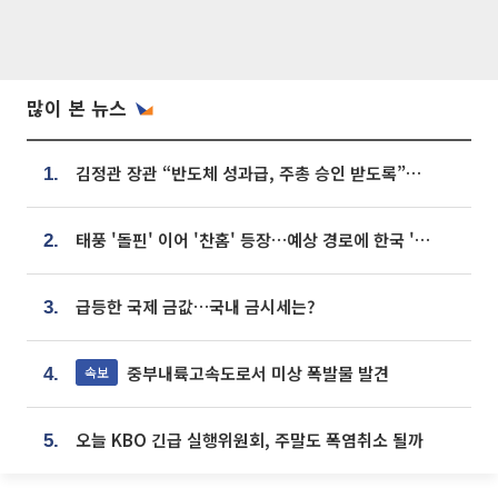
많이 본 뉴스
김정관 장관 “반도체 성과급, 주총 승인 받도록”…상법·자본시장법 개정 시사
1.
태풍 '돌핀' 이어 '찬홈' 등장…예상 경로에 한국 '한숨'
2.
급등한 국제 금값…국내 금시세는?
3.
중부내륙고속도로서 미상 폭발물 발견
속보
4.
오늘 KBO 긴급 실행위원회, 주말도 폭염취소 될까
5.