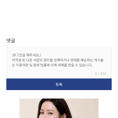
댓글
0 / 300