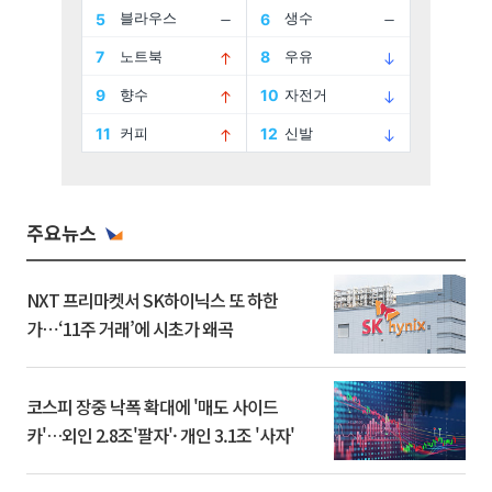
주요뉴스
NXT 프리마켓서 SK하이닉스 또 하한
가⋯‘11주 거래’에 시초가 왜곡
코스피 장중 낙폭 확대에 '매도 사이드
카'…외인 2.8조'팔자'· 개인 3.1조 '사자'