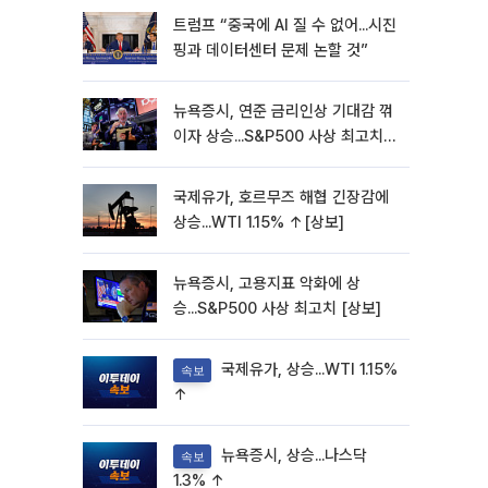
트럼프 “중국에 AI 질 수 없어...시진
핑과 데이터센터 문제 논할 것”
뉴욕증시, 연준 금리인상 기대감 꺾
이자 상승...S&P500 사상 최고치
[종합]
국제유가, 호르무즈 해협 긴장감에
상승...WTI 1.15% ↑[상보]
뉴욕증시, 고용지표 악화에 상
승...S&P500 사상 최고치 [상보]
국제유가, 상승...WTI 1.15%
속보
↑
뉴욕증시, 상승...나스닥
속보
1.3% ↑