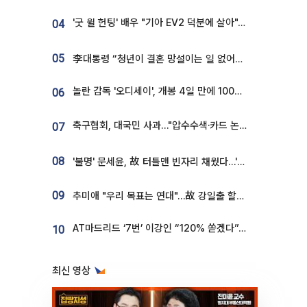
'굿 윌 헌팅' 배우 "기아 EV2 덕분에 살아"…교통사고 후 안전성 극찬
04
05
李대통령 “청년이 결혼 망설이는 일 없어야...제도상 불이익 조사”
놀란 감독 '오디세이', 개봉 4일 만에 100만 돌파⋯'왕사남' 보다 빠르다
06
축구협회, 대국민 사과…"압수수색·카드 논란 사죄, 강도 높은 쇄신"
07
08
'불명' 문세윤, 故 터틀맨 빈자리 채웠다…'거북이' 눈물의 최종 우승
09
추미애 "우리 목표는 연대"…故 강일출 할머니 흉상 제막
AT마드리드 ‘7번’ 이강인 “120% 쏟겠다”⋯시메오네 감독 “필요한 선수”
10
최신 영상