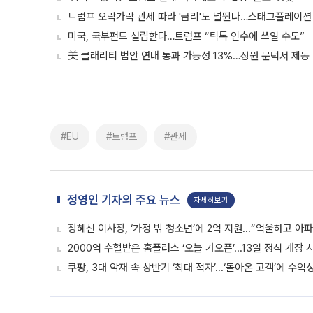
트럼프 오락가락 관세 따라 '금리'도 널뛴다…스태그플레이션
미국, 국부펀드 설립한다…트럼프 “틱톡 인수에 쓰일 수도”
美 클래리티 법안 연내 통과 가능성 13%…상원 문턱서 제동
#EU
#트럼프
#관세
정영인 기자의 주요 뉴스
자세히보기
장혜선 이사장, ‘가정 밖 청소년’에 2억 지원...“억울하고 아
2000억 수혈받은 홈플러스 ‘오늘 가오픈’...13일 정식 개장
쿠팡, 3대 악재 속 상반기 ‘최대 적자’...‘돌아온 고객’에 수익