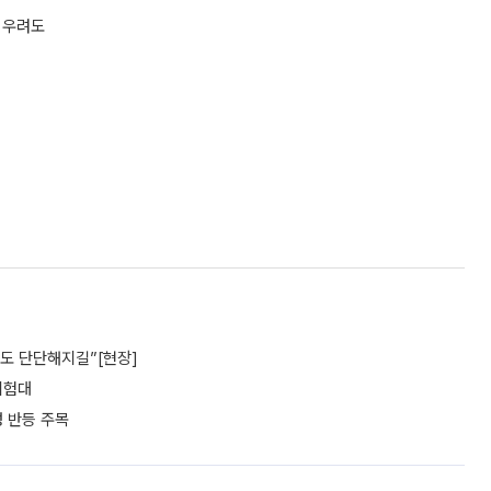
 우려도
파도 단단해지길”[현장]
 시험대
성 반등 주목