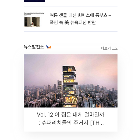
여름 샌들 대신 원피스에 롱부츠⋯
폭염 속 美 뉴욕패션 반란
뉴스발전소
Vol. 12 이 집은 대체 얼마일까
: 슈퍼리치들의 주거지 [THE
RARE]