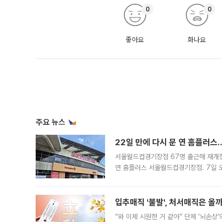
0
0
좋아요
화나요
주요 뉴스
22일 만에 다시 문 연 홈플러스
서울월드컵경기장점 67명 출근해 재개점 
연 홈플러스 서울월드컵경기장점. 7일 
우유, 과일 같은 신선식품이 차근차근 자
입추매직 '불발', 처서매직은 올
“와 이제 시원한 거 같아” 단체 ‘뇌손상