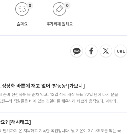
0
0
슬퍼요
추가취재 원해요
…정상화 바쁜데 재고 없어 ‘발동동’[가보니]
준비 신선식품 등 순차 입고…13일 정식 개장 목표 22일 만에 다시 문을
오전부터 직원들은 비어 있는 진열대를 채우느라 바쁘게 움직였다. 계란과
리를 잡기 시작했지만, 매장 곳곳엔 여전히 텅 빈 매대가 먼저 눈에 들어왔
까요? [해시태그]
’의 단계까지 온 지독하고 지독한 폭염입니다. 낮 기온이 37~39도를 찍는 극