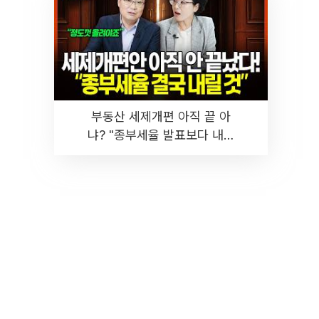
부동산 세제개편 아직 끝 아
냐? "종부세율 발표보다 내릴
것" 장기거주·양도세 전망 I 집
땅지성 I 김인만, 진미윤