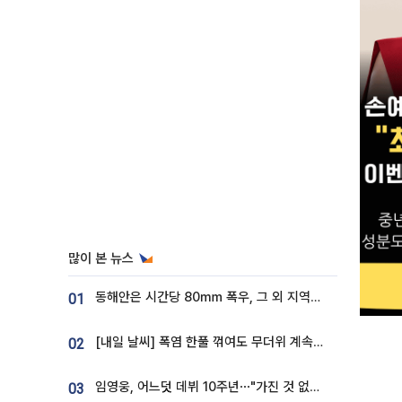
많이 본 뉴스
동해안은 시간당 80㎜ 폭우, 그 외 지역은 폭염…‘극과 극 날씨’
01
[내일 날씨] 폭염 한풀 꺾여도 무더위 계속⋯동해안 이틀 연속 비
02
임영웅, 어느덧 데뷔 10주년⋯"가진 것 없던 시절, 내 앞엔 20명의 팬뿐"
03