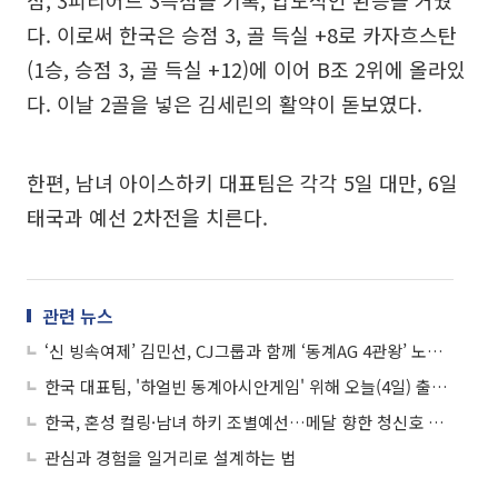
다. 이로써 한국은 승점 3, 골 득실 +8로 카자흐스탄
(1승, 승점 3, 골 득실 +12)에 이어 B조 2위에 올라있
다. 이날 2골을 넣은 김세린의 활약이 돋보였다.
한편, 남녀 아이스하키 대표팀은 각각 5일 대만, 6일
태국과 예선 2차전을 치른다.
관련 뉴스
‘신 빙속여제’ 김민선, CJ그룹과 함께 ‘동계AG 4관왕’ 노린다
한국 대표팀, '하얼빈 동계아시안게임' 위해 오늘(4일) 출국…목표는 '종합 2위'
한국, 혼성 컬링·남녀 하키 조별예선…메달 향한 청신호 켤까
관심과 경험을 일거리로 설계하는 법