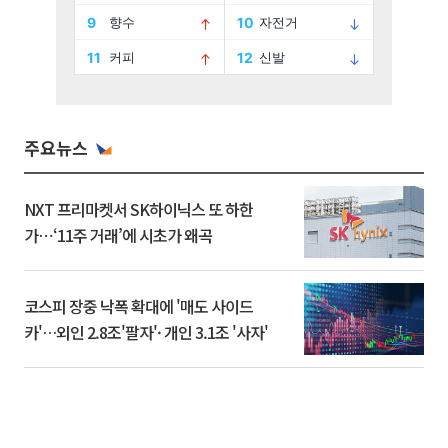
주요뉴스
NXT 프리마켓서 SK하이닉스 또 하한
가⋯‘11주 거래’에 시초가 왜곡
코스피 장중 낙폭 확대에 '매도 사이드
카'…외인 2.8조'팔자'· 개인 3.1조 '사자'