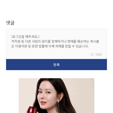
댓글
0 / 300