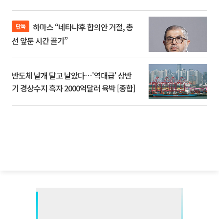
하마스 “네타냐후 합의안 거절, 총
단독
선 앞둔 시간 끌기”
반도체 날개 달고 날았다⋯'역대급' 상반
기 경상수지 흑자 2000억달러 육박 [종합]