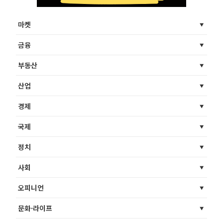
마켓
금융
부동산
산업
경제
국제
정치
사회
오피니언
문화·라이프