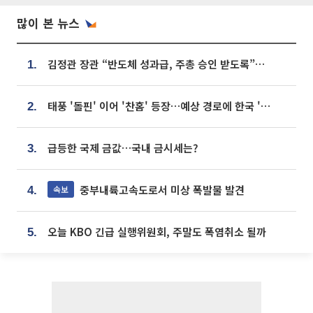
많이 본 뉴스
김정관 장관 “반도체 성과급, 주총 승인 받도록”…상법·자본시장법 개정 시사
1.
태풍 '돌핀' 이어 '찬홈' 등장…예상 경로에 한국 '한숨'
2.
급등한 국제 금값…국내 금시세는?
3.
중부내륙고속도로서 미상 폭발물 발견
속보
4.
오늘 KBO 긴급 실행위원회, 주말도 폭염취소 될까
5.