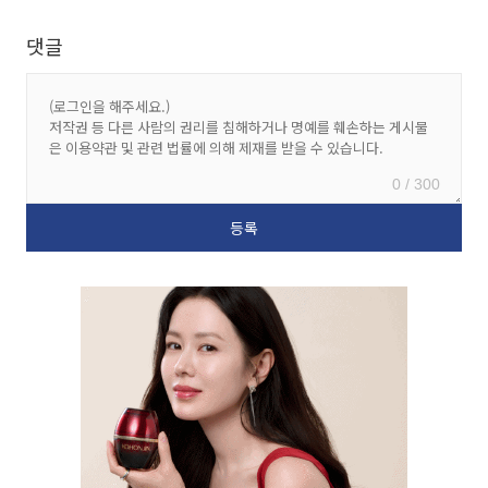
댓글
0 / 300