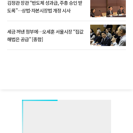
김정관 장관 “반도체 성과급, 주총 승인 받
도록”…상법·자본시장법 개정 시사
세금 꺼낸 정부에…오세훈 서울시장 “집값
해법은 공급” [종합]