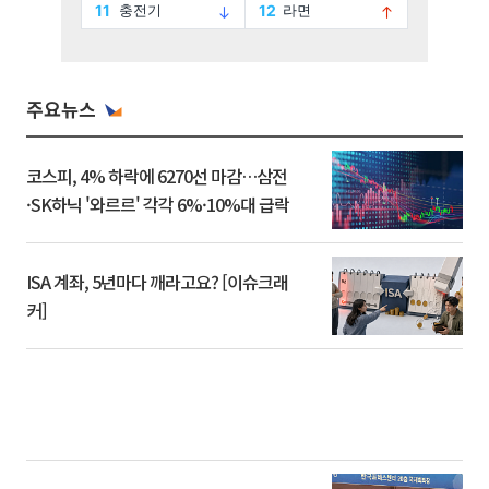
주요뉴스
코스피, 4% 하락에 6270선 마감…삼전
·SK하닉 '와르르' 각각 6%·10%대 급락
ISA 계좌, 5년마다 깨라고요? [이슈크래
커]