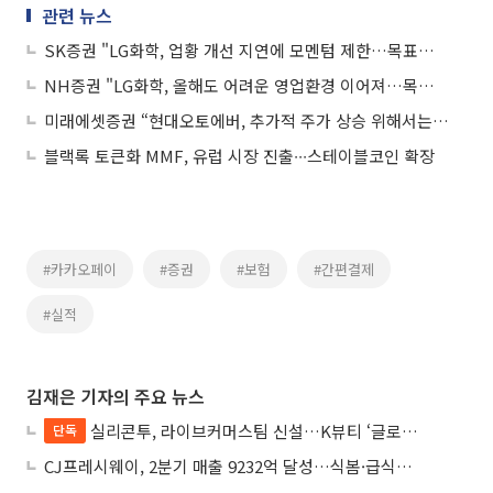
관련 뉴스
SK증권 "LG화학, 업황 개선 지연에 모멘텀 제한…목표가↓"
NH증권 "LG화학, 올해도 어려운 영업환경 이어져…목표가↓"
미래에셋증권 “현대오토에버, 추가적 주가 상승 위해서는 모멘텀 필요”
블랙록 토큰화 MMF, 유럽 시장 진출∙∙∙스테이블코인 확장
#카카오페이
#증권
#보험
#간편결제
#실적
김재은 기자의 주요 뉴스
실리콘투, 라이브커머스팀 신설…K뷰티 ‘글로벌 라방 판매’ 확대
단독
CJ프레시웨이, 2분기 매출 9232억 달성…식봄·급식사업 성장