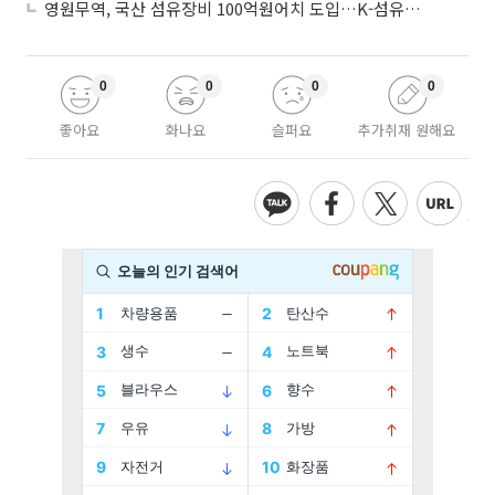
영원무역, 국산 섬유장비 100억원어치 도입…K-섬유 상생 강화
0
0
0
0
좋아요
화나요
슬퍼요
추가취재 원해요