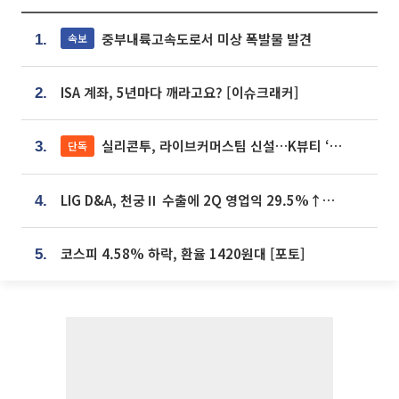
중부내륙고속도로서 미상 폭발물 발견
속보
1.
ISA 계좌, 5년마다 깨라고요? [이슈크래커]
2.
실리콘투, 라이브커머스팀 신설…K뷰티 ‘글로벌 판매망’ 확대[K뷰티 라방戰]
단독
3.
LIG D&A, 천궁Ⅱ 수출에 2Q 영업익 29.5%↑…수주잔고 24.6조 [종합]
4.
코스피 4.58% 하락, 환율 1420원대 [포토]
5.