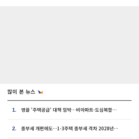
많이 본 뉴스
영끌 '주택공급' 대책 임박⋯비아파트·도심복합까지 총동원
1.
종부세 개편에도…1·3주택 종부세 격차 2028년부터 확대
2.