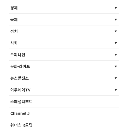
경제
국제
정치
사회
오피니언
문화·라이프
뉴스발전소
이투데이TV
스페셜리포트
Channel 5
위너스IR클럽