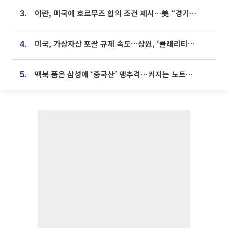
이란, 미국에 호르무즈 합의 조건 제시…美 “경기 아직 안 끝나” [종합]
3.
미국, 가상자산 포괄 규제 속도…상원, ‘클래리티법’ 9월 절차투표 추진
4.
맥북 품은 삼성에 ‘중국산’ 맹추격⋯커지는 노트북 OLED 시장
5.