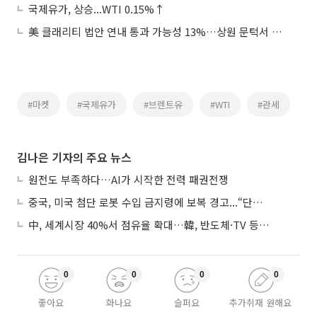
국제유가, 상승...WTI 0.15%↑
美 클래리티 법안 연내 통과 가능성 13%…상원 문턱서 제동
#마켓
#국제유가
#브렌트유
#WTI
#관세
김나은 기자의 주요 뉴스
원전도 부족하다…AI가 시작한 전력 패권전쟁
중국, 미국 첨단 로봇 수입 금지령에 보복 경고...“단호히 대응”
中, 세계시장 40%서 점유율 확대…韓, 반도체·TV 등 4개 품목 1위
0
0
0
0
좋아요
화나요
슬퍼요
추가취재 원해요