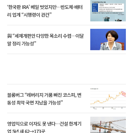
‘한국판 IRA’ 베일 벗었지만…반도체·배터
리 업계 “시행령이 관건”
與 “세제개편안 다양한 목소리 수렴…이달
말 정리 가능성”
블룸버그 “레버리지 거품 빠진 코스피, 변
동성 최악 국면 지났을 가능성”
영업익으로 이자도 못 낸다…건설 한계기
업 5년 새 62→173곳