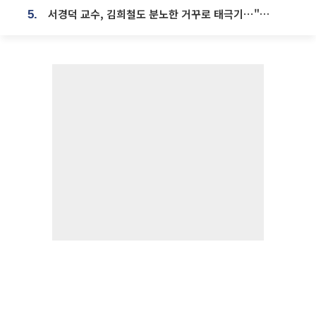
서경덕 교수, 김희철도 분노한 거꾸로 태극기⋯"엉터리는 아냐, 아쉬울 뿐"
5.