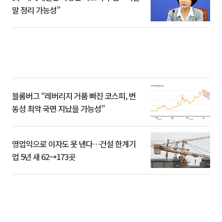
말 정리 가능성”
블룸버그 “레버리지 거품 빠진 코스피, 변
동성 최악 국면 지났을 가능성”
영업익으로 이자도 못 낸다…건설 한계기
업 5년 새 62→173곳