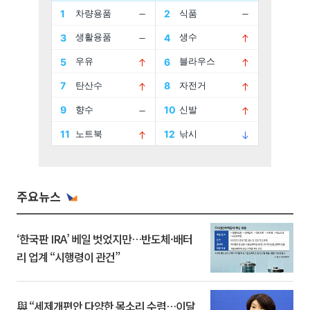
주요뉴스
‘한국판 IRA’ 베일 벗었지만…반도체·배터
리 업계 “시행령이 관건”
與 “세제개편안 다양한 목소리 수렴…이달