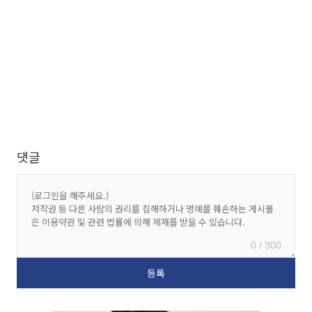
댓글
0 / 300