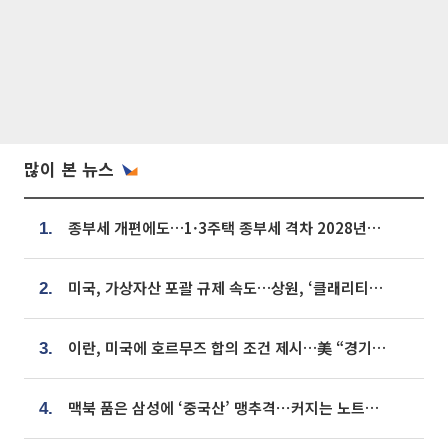
많이 본 뉴스
종부세 개편에도…1·3주택 종부세 격차 2028년부터 확대
1.
미국, 가상자산 포괄 규제 속도…상원, ‘클래리티법’ 9월 절차투표 추진
2.
이란, 미국에 호르무즈 합의 조건 제시…美 “경기 아직 안 끝나” [종합]
3.
맥북 품은 삼성에 ‘중국산’ 맹추격⋯커지는 노트북 OLED 시장
4.