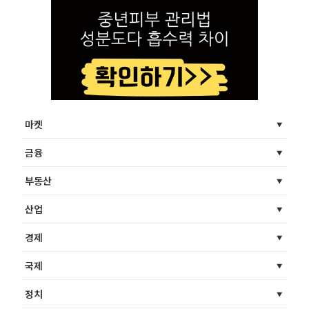
마켓
금융
부동산
산업
경제
국제
정치