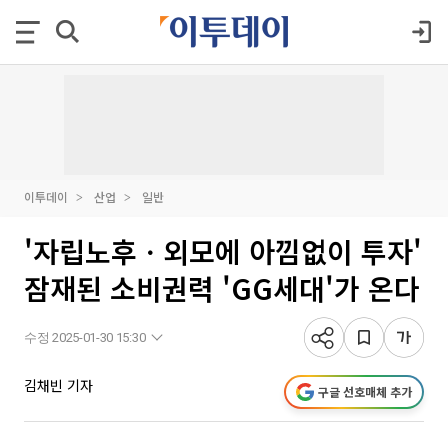
이투데이
산업
일반
'자립노후ㆍ외모에 아낌없이 투자'
잠재된 소비권력 'GG세대'가 온다
수정 2025-01-30 15:30
김채빈 기자
구글 선호매체 추가