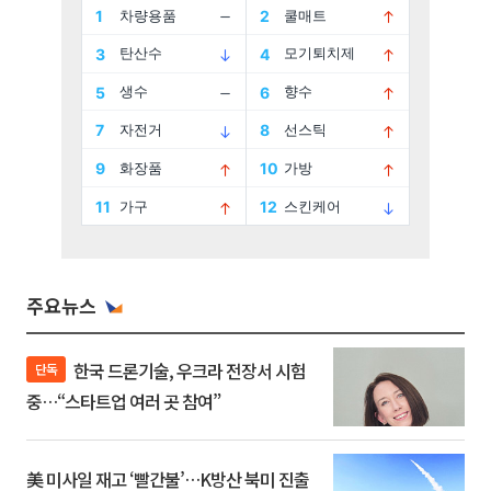
주요뉴스
한국 드론기술, 우크라 전장서 시험
단독
중…“스타트업 여러 곳 참여”
美 미사일 재고 ‘빨간불’…K방산 북미 진출