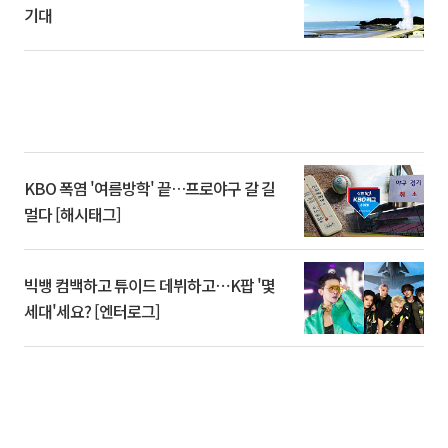
기대
KBO 폭염 '여름방학' 끝…프로야구 갈 길
멀다 [해시태그]
빅뱅 컴백하고 튜이드 데뷔하고⋯K팝 '몇
세대'세요? [엔터로그]