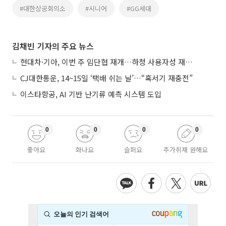
#대한상공회의소
#시니어
#GG세대
김채빈 기자의 주요 뉴스
현대차·기아, 이번 주 임단협 재개…하청 사용자성 재심도 ‘변수’
CJ대한통운, 14~15일 ‘택배 쉬는 날’…“혹서기 재충전”
이스타항공, AI 기반 난기류 예측 시스템 도입
0
0
0
0
좋아요
화나요
슬퍼요
추가취재 원해요