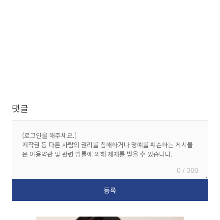
댓글
0 / 300