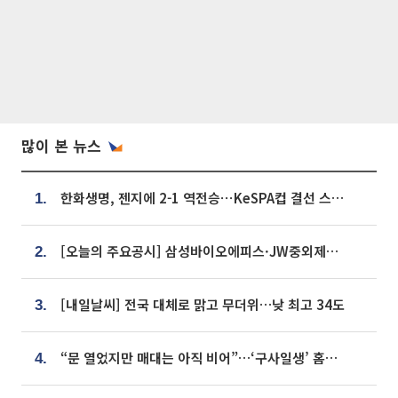
많이 본 뉴스
한화생명, 젠지에 2-1 역전승⋯KeSPA컵 결선 스테이지 2 직행
1.
[오늘의 주요공시] 삼성바이오에피스·JW중외제약·한미반도체·SK바이오사이언스 등
2.
[내일날씨] 전국 대체로 맑고 무더위…낮 최고 34도
3.
“문 열었지만 매대는 아직 비어”…‘구사일생’ 홈플러스, 정상화 시험대[르포]
4.