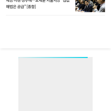
세금 꺼낸 정부에…오세훈 서울시장 “집값
해법은 공급” [종합]