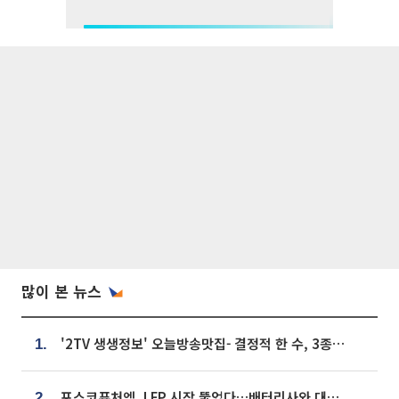
많이 본 뉴스
'2TV 생생정보' 오늘방송맛집- 결정적 한 수, 3종 메밀면! 메밀 소바 맛집 '의○○○○'
1.
포스코퓨처엠, LFP 시장 뚫었다…배터리사와 대규모 장기 공급 합의
2.