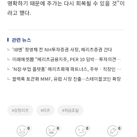
명확하기 때문에 주가는 다시 회복될 수 있을 것”이
라고 했다.
관련 뉴스
‘IB맨’ 정영채 전 NH투자증권 사장, 메리츠증권 간다
미래에셋證 “메리츠금융지주, PER 10 임박…투자의견은↓”
‘N잡·부업 플랫폼’ 메리츠화재 파트너스, 주부ㆍ직장인 입소문
블랙록 토큰화 MMF, 유럽 시장 진출∙∙∙스테이블코인 확장
#상장리츠
#리츠
#자금조달
0
0
0
0