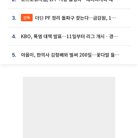
더딘 PF 정리 돌파구 찾는다…금감원, 1년 반 만에 매각설명회 재개
단독
3.
KBO, 폭염 대책 발표⋯11일부터 리그 개시ㆍ경기 오후 7시 시작
4.
아옳이, 한의사 김형배와 벌써 200일⋯꽃다발 들고 "프러포즈 아냐"
5.