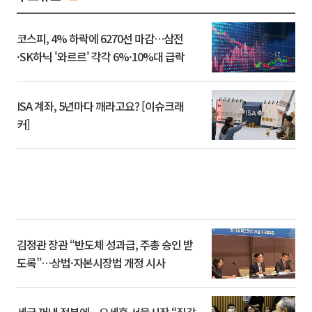
코스피, 4% 하락에 6270선 마감…삼전
·SK하닉 '와르르' 각각 6%·10%대 급락
ISA 계좌, 5년마다 깨라고요? [이슈크래
커]
김정관 장관 “반도체 성과급, 주총 승인 받
도록”…상법·자본시장법 개정 시사