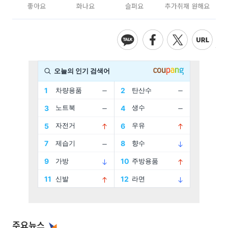
좋아요
화나요
슬퍼요
추가취재 원해요
주요뉴스