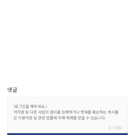
댓글
0 / 300