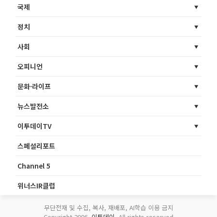
국제
정치
사회
오피니언
문화·라이프
뉴스발전소
이투데이TV
스페셜리포트
Channel 5
위너스IR클럽
무단전재 및 수집, 복사, 재배포, AI학습 이용 금지
Copyright 2006.
이투데이
. All rights reserved