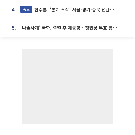
합수본, '통계 조작' 서울·경기·충북 선관위 등 추가 압수수색
속보
4.
‘나솔사계’ 국화, 결별 후 재등장⋯첫인상 투표 휩쓸고 ‘인기녀’ 등극
5.