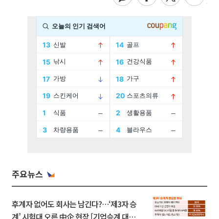
주요뉴스
후계자 없어도 회사는 남긴다?…‘제3자 승
계’ 시험대 오른 中企 현장 [기업승계 대전