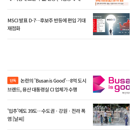
환]
MSCI 발표 D-7…후보주 반등에 편입 기대
재점화
논란의 'Busan is Good'…8억 도시
단독
브랜드, 용산 대통령실 CI 업체가 수행
'입추'에도 39도⋯수도권ㆍ강원ㆍ전라 폭
염 [날씨]