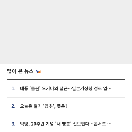
많이 본 뉴스
태풍 '돌핀' 오키나와 접근…일본기상청 경로 업데이트
1.
오늘은 절기 '입추', 뜻은?
2.
빅뱅, 20주년 기념 '새 뱅봉' 선보인다⋯콘서트 앞두고 팝업 개최
3.