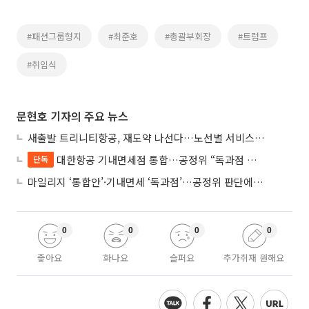
#패션그룹형지
#최준호
#총괄부회장
#트럼프
#취임식
문현호 기자의 주요 뉴스
새출발 트리니티항공, 재도약 나선다…노선별 서비스 차별화
대한항공 기내면세점 통합…공정위 “독과점 여부 따진다”
단독
마일리지 ‘통합안’·기내면세 ‘독과점’…공정위 판단에 쏠린 눈
0
0
0
0
좋아요
화나요
슬퍼요
추가취재 원해요