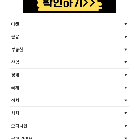
마켓
금융
부동산
산업
경제
국제
정치
사회
오피니언
문화·라이프