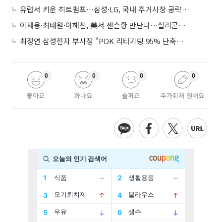
유럽서 키운 히트펌프…삼성·LG, 국내 주거시장 공략 ‘속도’
이재용·최태원·이해진, 美서 젠슨황 만난다⋯실리콘밸리 집결하는 AI리더
최정연 삼성전자 부사장 "PDK 리타기팅 95% 단축…에이전트 AI 시범 활용"
0
0
0
0
좋아요
화나요
슬퍼요
추가취재 원해요