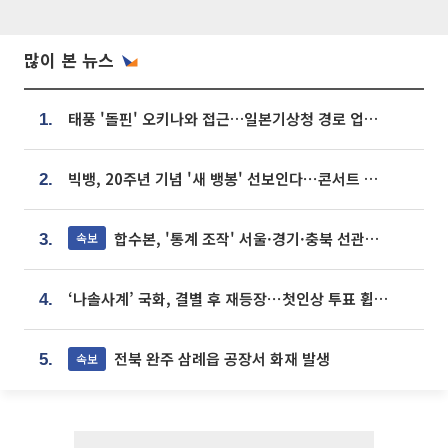
많이 본 뉴스
태풍 '돌핀' 오키나와 접근…일본기상청 경로 업데이트
1.
빅뱅, 20주년 기념 '새 뱅봉' 선보인다⋯콘서트 앞두고 팝업 개최
2.
합수본, '통계 조작' 서울·경기·충북 선관위 등 추가 압수수색
속보
3.
‘나솔사계’ 국화, 결별 후 재등장⋯첫인상 투표 휩쓸고 ‘인기녀’ 등극
4.
전북 완주 삼례읍 공장서 화재 발생
속보
5.