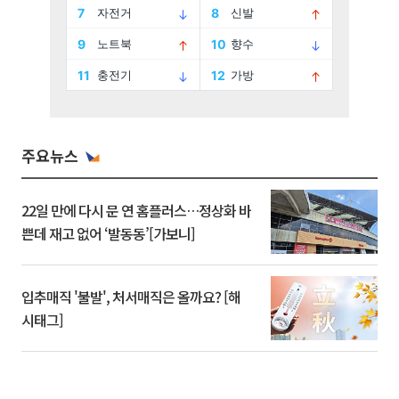
주요뉴스
22일 만에 다시 문 연 홈플러스…정상화 바
쁜데 재고 없어 ‘발동동’[가보니]
입추매직 '불발', 처서매직은 올까요? [해
시태그]