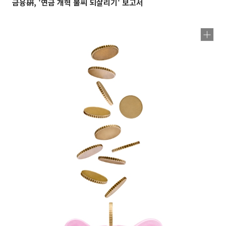
금융硏, '연금 개혁 불씨 되살리기' 보고서