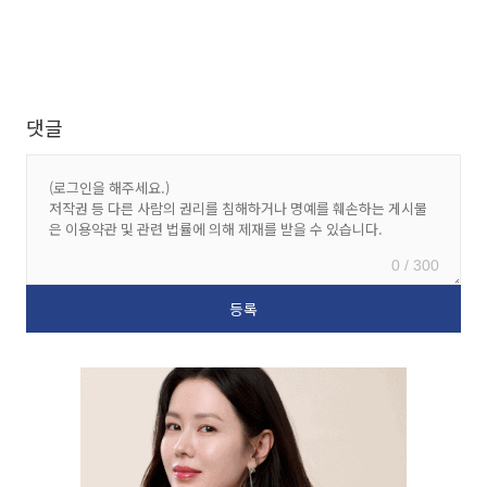
댓글
0 / 300