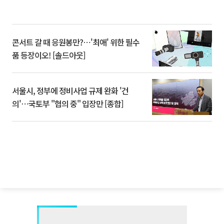
콘서트 갈 때 응원봉만?⋯'최애' 위한 필수
품 등장이오! [솔드아웃]
서울시, 정부에 정비사업 규제 완화 '건
의'⋯국토부 "협의 중" 입장만 [종합]