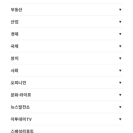
부동산
산업
경제
국제
정치
사회
오피니언
문화·라이프
뉴스발전소
이투데이TV
스페셜리포트