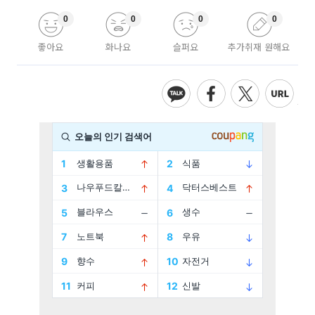
0
0
0
0
좋아요
화나요
슬퍼요
추가취재 원해요