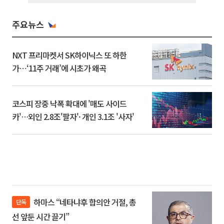
주요뉴스
NXT 프리마켓서 SK하이닉스 또 하한
가⋯‘11주 거래’에 시초가 왜곡
코스피 장중 낙폭 확대에 '매도 사이드
카'…외인 2.8조'팔자'· 개인 3.1조 '사자'
하마스 “네타냐후 합의안 거절, 총
단독
선 앞둔 시간 끌기”