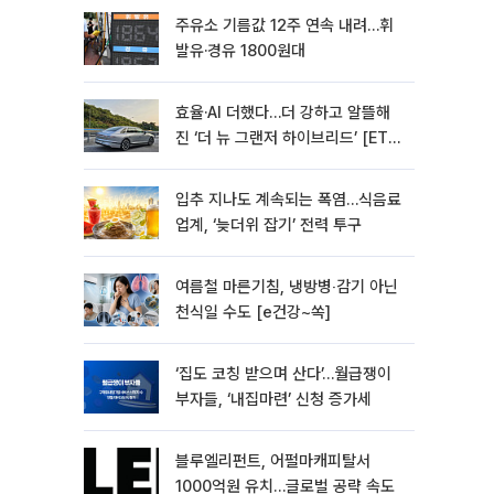
주유소 기름값 12주 연속 내려…휘
발유·경유 1800원대
효율·AI 더했다…더 강하고 알뜰해
진 ‘더 뉴 그랜저 하이브리드’ [ET의
모빌리티]
입추 지나도 계속되는 폭염…식음료
업계, ‘늦더위 잡기’ 전력 투구
여름철 마른기침, 냉방병‧감기 아닌
천식일 수도 [e건강~쏙]
‘집도 코칭 받으며 산다’…월급쟁이
부자들, ‘내집마련’ 신청 증가세
블루엘리펀트, 어펄마캐피탈서
1000억원 유치…글로벌 공략 속도