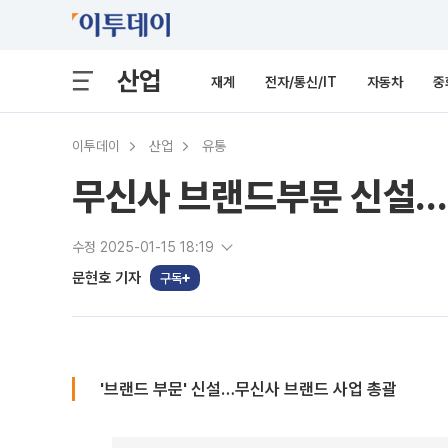
산업
재계
전자/통신/IT
자동차
중
이투데이
산업
유통
무신사 브랜드부문 신설…
수정 2025-01-15 18:19
문현호 기자
구독
'브랜드 부문' 신설…무신사 브랜드 사업 총괄