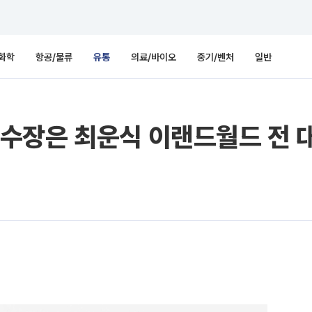
화학
항공/물류
유통
의료/바이오
중기/벤처
일반
수장은 최운식 이랜드월드 전 