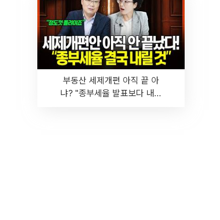
부동산 세제개편 아직 끝 아
냐? "종부세율 발표보다 내릴
것" 장기거주·양도세 전망 I 집
땅지성 I 김인만, 진미윤