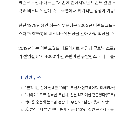
박준모 무신사 대표는 “기존에 흩어져있던 브랜드 관련 
력과 비즈니스 전개 속도 측면에서 획기적인 성장이 가능
한편 1978년생인 최운식 부문장은 2003년 이랜드그룹 
스파오(SPAO)의 비즈니스유닛장을 맡아 사업 확장을 주
2019년에는 이랜드월드 대표이사로 선임돼 글로벌 스포
가 선임될 당시 4000억 원 중반이던 뉴발란스 국내 매출은
관련 뉴스
“론칭 1년 만에 월매출 10억”…무신사 인큐베이팅 ‘미세키서
“가와이” 도쿄 상륙한 무신사, 일본 MZ 여심 흔들었다(르포
덕다운 충전재 눈속임 논란에…무신사 “삼진아웃제 시행”
美 클래리티 법안 연내 통과 가능성 13%…상원 문턱서 제동