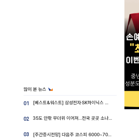
많이 본 뉴스
[베스트&워스트] 삼성전자·SK하이닉스 밀린 한 주…상상인증권은 85% 급등
01
35도 안팎 무더위 이어져…전국 곳곳 소나기 [오늘 날씨]
02
03
[주간증시전망] 다음주 코스피 6000~7000⋯“外人 수급은 정책이 변수”