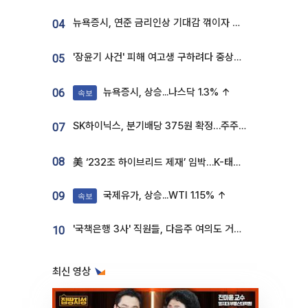
뉴욕증시, 연준 금리인상 기대감 꺾이자 상승...S&P500 사상 최고치 [종합]
04
'장윤기 사건' 피해 여고생 구하려다 중상…고교생 의상자 지정
05
뉴욕증시, 상승...나스닥 1.3% ↑
06
속보
SK하이닉스, 분기배당 375원 확정…주주환원책 9월로 앞당겨 발표
07
08
美 ‘232조 하이브리드 제재’ 임박…K-태양광, 불확실성 털고 날개 다나
국제유가, 상승...WTI 1.15% ↑
09
속보
'국책은행 3사' 직원들, 다음주 여의도 거리 나서는 까닭은
10
최신 영상