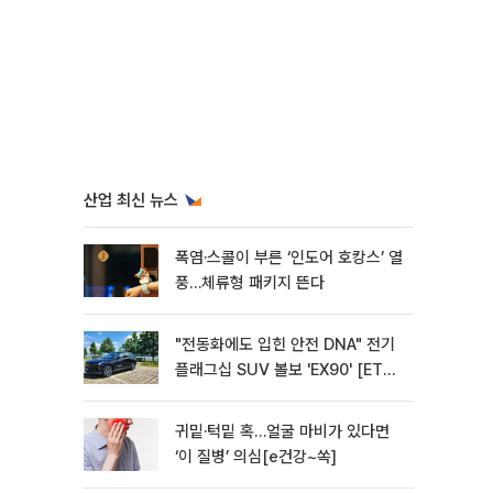
산업 최신 뉴스
폭염·스콜이 부른 ‘인도어 호캉스’ 열
풍…체류형 패키지 뜬다
"전동화에도 입힌 안전 DNA" 전기
플래그십 SUV 볼보 'EX90' [ET의
모빌리티]
귀밑·턱밑 혹…얼굴 마비가 있다면
‘이 질병’ 의심[e건강~쏙]