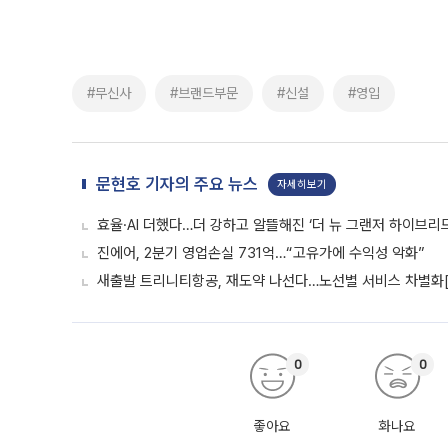
#무신사
#브랜드부문
#신설
#영입
문현호 기자의 주요 뉴스
자세히보기
효율·AI 더했다…더 강하고 알뜰해진 ‘더 뉴 그랜저 하이브리드
진에어, 2분기 영업손실 731억…“고유가에 수익성 악화”
새출발 트리니티항공, 재도약 나선다…노선별 서비스 차별화
0
0
좋아요
화나요