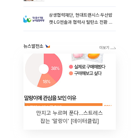
익성 쌍끌이”
상생협력재단, 현대트랜시스·두산밥
캣·LG엔솔과 협력사 탈탄소 전환 지
원
뉴스발전소
만지고 누르며 푼다…스트레스
잡는 '말랑이' [데이터클립]