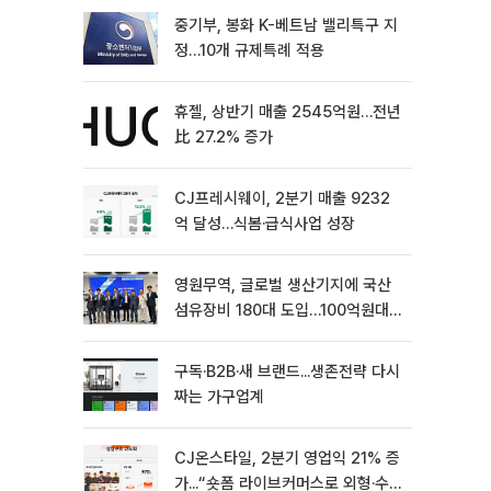
중기부, 봉화 K-베트남 밸리특구 지
정…10개 규제특례 적용
휴젤, 상반기 매출 2545억원…전년
比 27.2% 증가
CJ프레시웨이, 2분기 매출 9232
억 달성…식봄·급식사업 성장
영원무역, 글로벌 생산기지에 국산
섬유장비 180대 도입…100억원대
상생 협력
구독·B2B·새 브랜드...생존전략 다시
짜는 가구업계
CJ온스타일, 2분기 영업익 21% 증
가...“숏폼 라이브커머스로 외형·수