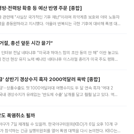
방·전력망 확충 등 예산 반영 주문 [종합]
과 관련해 "사실상 국가적인 기후 재난"이라며 취약계층 보호와 야외 노동자
정력을 총동원하라고 지시했다. 아울러 반복되는 극한 기후에 대비해 폭염 대응
영하는 방안도 검토하라고 주문했다. 이 대통령은 이날 폭염·가뭄 대
절, 총선 앞둔 시간 끌기”
 인터뷰 전날 네타냐후 “미국과 하마스 합의 초안 동의 안 해” 이란 놓고도
개 전선 현상 유지 노력 베냐민 네타냐후 이스라엘 총리가 미국 주도 평화위
스 간 무장해제 합의안을 반대한 지 하루 만에 하마스 정치국 고위 관리
' 상반기 경상수지 흑자 2000억달러 육박 [종합]
급'⋯상품수출도 첫 1000억달러대 여행수지도 두 달 연속 흑자 '역대 2
국내 경상수지가 유례없는 '반도체 수출' 날개를 달고 훨훨 날고 있다. 역대
경상수지 뿐 아니라 상반기 경상수지 흑자도 2000억달러에 근접하며 사상 최
말도 폭염취소 될까
구가 7일 재개될 수 있을까. 한국야구위원회(KBO)가 6일 오후 10개 구
 참석하는 긴급 실행위원회를 열어 폭염 대책을 다시 논의한다. KBO는