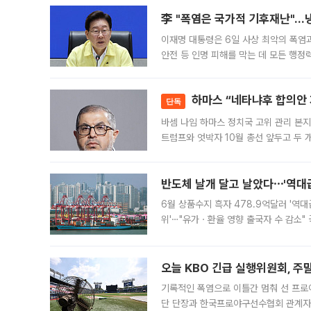
李 "폭염은 국가적 기후재난"…냉
이재명 대통령은 6일 사상 최악의 폭염
안전 등 인명 피해를 막는 데 모든 행
인프라 확충 계획을 내년도 예산안에 반
하마스 “네타냐후 합의안 거
단독
바셈 나임 하마스 정치국 고위 관리 본지
트럼프와 엇박자 10월 총선 앞두고 두 
원회(BOP)와 팔레스타인 무장단체 하마
반도체 날개 달고 날았다⋯'역대급
6월 상품수지 흑자 478.9억달러 '역대
위'⋯"유가ㆍ환율 영향 출국자 수 감소" 
급 수출 호조가 매달 이어지면서 6월 
대 기
오늘 KBO 긴급 실행위원회, 주
기록적인 폭염으로 이틀간 멈춰 선 프로야
단 단장과 한국프로야구선수협회 관계자가