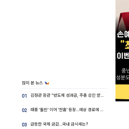
많이 본 뉴스
김정관 장관 “반도체 성과급, 주총 승인 받도록”…상법·자본시장법 개정 시사
01
태풍 '돌핀' 이어 '찬홈' 등장…예상 경로에 한국 '한숨'
02
급등한 국제 금값…국내 금시세는?
03