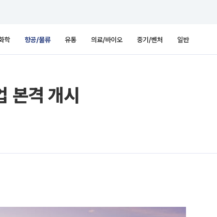
화학
항공/물류
유통
의료/바이오
중기/벤처
일반
업 본격 개시