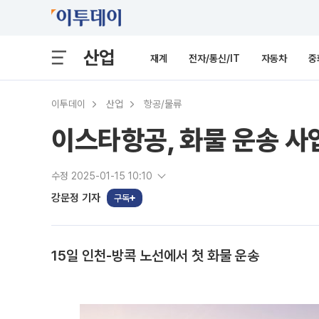
산업
재계
전자/통신/IT
자동차
중
이투데이
산업
항공/물류
이스타항공, 화물 운송 사
수정 2025-01-15 10:10
강문정 기자
구독
15일 인천-방콕 노선에서 첫 화물 운송