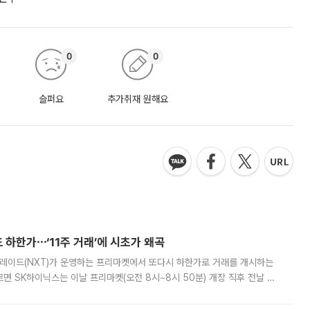
0
0
슬퍼요
추가취재 원해요
 하한가⋯‘11주 거래’에 시초가 왜곡
트레이드(NXT)가 운영하는 프리마켓에서 또다시 하한가로 거래를 개시하는
면 SK하이닉스는 이날 프리마켓(오전 8시~8시 50분) 개장 직후 전날 정
000원에 거래됐다. 거래량은 11주에 불과했으나, 최초 가격 결정이 기존 정