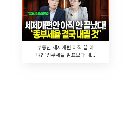
부동산 세제개편 아직 끝 아
냐? "종부세율 발표보다 내릴
것" 장기거주·양도세 전망 I 집
땅지성 I 김인만, 진미윤