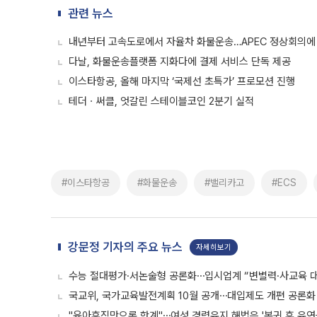
관련 뉴스
내년부터 고속도로에서 자율차 화물운송…APEC 정상회의에
다날, 화물운송플랫폼 지화다에 결제 서비스 단독 제공
이스타항공, 올해 마지막 ‘국제선 초특가’ 프로모션 진행
테더ㆍ써클, 엇갈린 스테이블코인 2분기 실적
#이스타항공
#화물운송
#밸리카고
#ECS
강문정 기자의 주요 뉴스
자세히보기
수능 절대평가·서논술형 공론화⋯입시업계 “변별력·사교육 대
국교위, 국가교육발전계획 10월 공개⋯대입제도 개편 공론화 
"육아휴직만으론 한계"⋯여성 경력유지 해법은 '복귀 후 유연