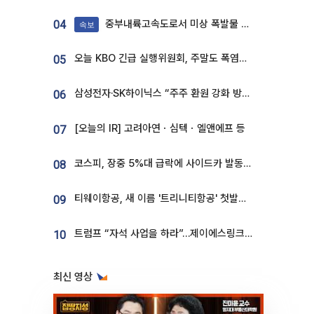
중부내륙고속도로서 미상 폭발물 발견
04
속보
오늘 KBO 긴급 실행위원회, 주말도 폭염취소 될까
05
삼성전자·SK하이닉스 “주주 환원 강화 방안 마련”
06
[오늘의 IR] 고려아연ㆍ심텍ㆍ엘앤에프 등
07
코스피, 장중 5%대 급락에 사이드카 발동…삼성·SK 동반 폭락
08
티웨이항공, 새 이름 '트리니티항공' 첫발…SSC 전략 본격화
09
트럼프 “자석 사업을 하라”…제이에스링크, 비중국 영구자석 공급망 구축 속도
10
최신 영상