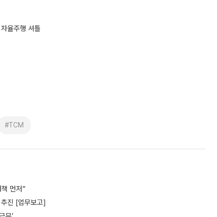
 자율주행 셔틀
#TCM
책 먼저”
추진 [업무보고]
근무’