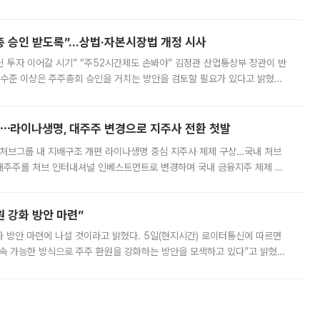
서 관람객과 선수단의 안전 위험 상황이 발생했다”며 5∼6일 예정됐던
주총 승인 받도록”…상법·자본시장법 개정 시사
닌 투자 이어갈 시기” “주52시간제도 손봐야” 김정관 산업통상부 장관이 반
 수준 이상은 주주총회 승인을 거치는 방안을 검토할 필요가 있다고 밝혔다.
배구조와 주주권 강화 논의가 이어지는 가운데, 핵심 연구인력에 대한
⋯라이나생명, 대주주 변경으로 지주사 전환 첫발
처브그룹 내 지배구조 개편 라이나생명 중심 지주사 체제 구상…국내 처브
대주주를 처브 인터내셔널 인베스트먼트로 변경하며 국내 금융지주 체제 구
변경은 향후 국내 금융지주사를 설립해 계열 보험사들을 통합 관리하고 경영
 강화 방안 마련”
 것이라고 밝혔다. 5일(현지시간) 로이터통신에 따르면
속 가능한 방식으로 주주 환원을 강화하는 방안을 모색하고 있다”고 밝혔다.
그러면서 자세한 내용은 “조만간 공개할 예정”이라고 덧붙였다. SK하이닉스도 로이터에 전달한 성명에서 “연