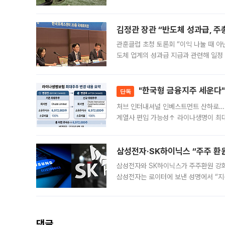
5일 “최근 전국적으로 폭염이 지속되면
KBO리그와
김정관 장관 “반도체 성과급, 
관훈클럽 초청 토론회 “이익 나눌 때 아
도체 업계의 성과급 지급과 관련해 일정
최근 상법·자본시장법 개정으로 기업 지
"한국형 금융지주 세운다"
단독
처브 인터내셔널 인베스트먼트 산하로…
계열사 편입 가능성↑ 라이나생명이 최
축에 첫발을 내디뎠다. 이번 최대주주 
효
삼성전자·SK하이닉스 “주주 환원
삼성전자와 SK하이닉스가 주주환원 강화 방안 마련에 나설
삼성전자는 로이터에 보낸 성명에서 “지
댓글