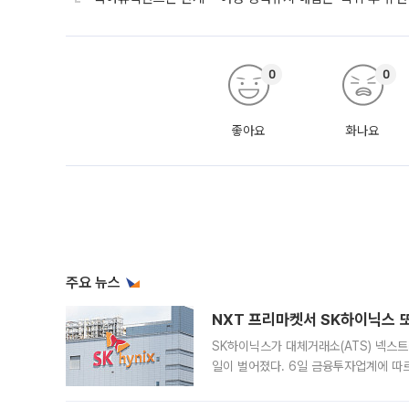
0
0
좋아요
화나요
주요 뉴스
NXT 프리마켓서 SK하이닉스 또
SK하이닉스가 대체거래소(ATS) 넥스
일이 벌어졌다. 6일 금융투자업계에 따르
규장 종가보다 29.98% 내린 116만8
규시장과 달