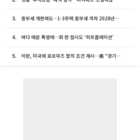
종부세 개편에도…1·3주택 종부세 격차 2028년부터 확대
3.
바다 태운 폭염에…회 한 접시도 ‘히트플레이션’
4.
이란, 미국에 호르무즈 합의 조건 제시…美 “경기 아직 안 끝나” [종합]
5.