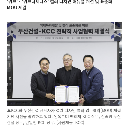
'위브'ㆍ'위브더제니스' 컬러 디자인 매뉴얼 개선 및 표준화
MOU 체결
▲KCC와 두산건설 관계자가 컬러 디자인 특화 업무협약(MOU) 체결
기념 사진을 촬영하고 있다. 왼쪽부터 맹희재 KCC 상무, 신종범 두산
건설 상무, 안일진 KCC 상무. (사진제공=KCC)