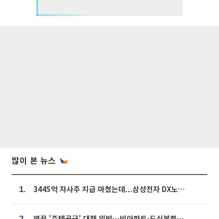
많이 본 뉴스
3445억 자사주 지급 마쳤는데...삼성전자 DX노조, 뒤늦은 '떼쓰기 집회'
1.
영끌 '주택공급' 대책 임박⋯비아파트·도심복합까지 총동원
2.