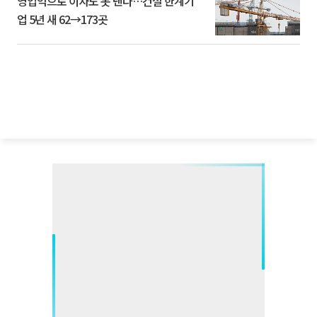
영업익으로 이자도 못 낸다…건설 한계기
업 5년 새 62→173곳