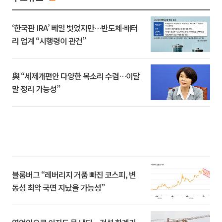
‘한국판 IRA’ 베일 벗었지만…반도체·배터
리 업계 “시행령이 관건”
與 “세제개편안 다양한 목소리 수렴…이달
말 정리 가능성”
블룸버그 “레버리지 거품 빠진 코스피, 변
동성 최악 국면 지났을 가능성”