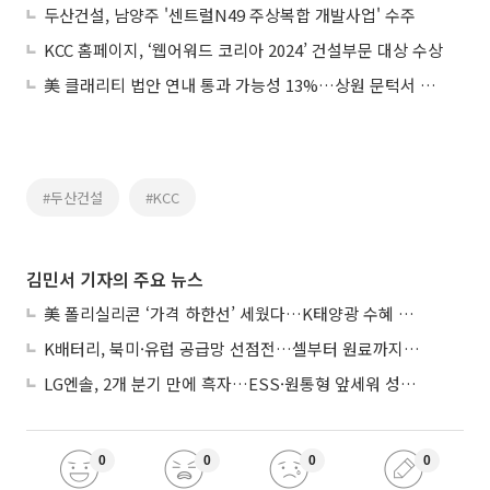
두산건설, 남양주 '센트럴N49 주상복합 개발사업' 수주
KCC 홈페이지, ‘웹어워드 코리아 2024’ 건설부문 대상 수상
美 클래리티 법안 연내 통과 가능성 13%…상원 문턱서 제동
#두산건설
#KCC
김민서 기자의 주요 뉴스
美 폴리실리콘 ‘가격 하한선’ 세웠다…K태양광 수혜 기대
K배터리, 북미·유럽 공급망 선점전…셀부터 원료까지 현지화
LG엔솔, 2개 분기 만에 흑자…ESS·원통형 앞세워 성장 가속
0
0
0
0