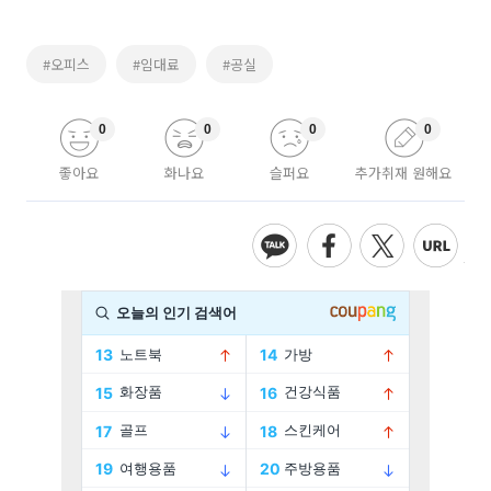
#오피스
#임대료
#공실
0
0
0
0
좋아요
화나요
슬퍼요
추가취재 원해요