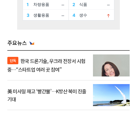
주요뉴스
한국 드론기술, 우크라 전장서 시험
단독
중…“스타트업 여러 곳 참여”
美 미사일 재고 ‘빨간불’…K방산 북미 진출
기대