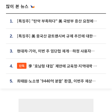
많이 본 뉴스
[특징주] “탄약 부족하다“ 美 국방부 증산 요청에⋯국내 방산주 급등세
1.
[특징주] 美 중국산 광트랜시버 규제 추진에 대한광통신 등 광통신株 강세
2.
현대차·기아, 이번 주 임단협 재개…하청 사용자성 재심도 ‘변수’
3.
李 ‘호남형 대입’ 제안에 교육청·지역대학 서·논술형 입시 연계 '착수'
단독
4.
최태원·노소영 '9440억 분할' 판결, 이번주 재상고 여부 주목
5.