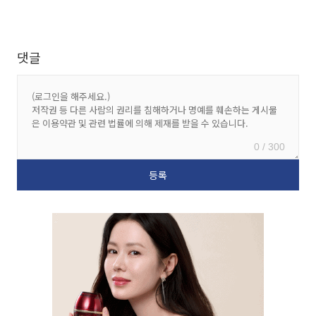
댓글
0 / 300