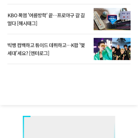
KBO 폭염 '여름방학' 끝…프로야구 갈 길
멀다 [해시태그]
빅뱅 컴백하고 튜이드 데뷔하고⋯K팝 '몇
세대'세요? [엔터로그]