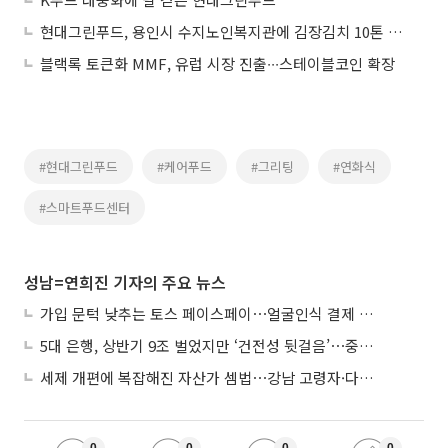
현대그린푸드, 용인시 수지노인복지관에 김장김치 10톤 전달
블랙록 토큰화 MMF, 유럽 시장 진출∙∙∙스테이블코인 확장
#현대그린푸드
#케어푸드
#그리팅
#연화식
#스마트푸드센터
성남=연희진 기자의 주요 뉴스
가입 문턱 낮추는 토스 페이스페이⋯얼굴인식 결제 확산 속도낸다
5대 은행, 상반기 9조 벌었지만 ‘건전성 뒷걸음’⋯중기대출 문턱 높아지나
세제 개편에 복잡해진 자산가 셈법⋯강남 고령자·다주택자 ‘자산재편 고심’