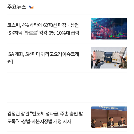
주요뉴스
코스피, 4% 하락에 6270선 마감…삼전
·SK하닉 '와르르' 각각 6%·10%대 급락
ISA 계좌, 5년마다 깨라고요? [이슈크래
커]
김정관 장관 “반도체 성과급, 주총 승인 받
도록”…상법·자본시장법 개정 시사