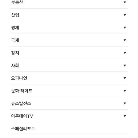
부동산
산업
경제
국제
정치
사회
오피니언
문화·라이프
뉴스발전소
이투데이TV
스페셜리포트