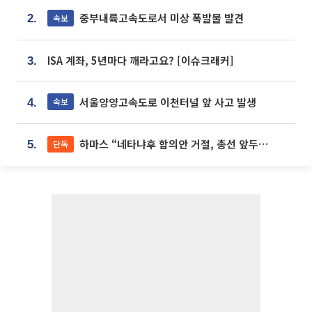
중부내륙고속도로서 미상 폭발물 발견
속보
2.
ISA 계좌, 5년마다 깨라고요? [이슈크래커]
3.
서울양양고속도로 이천터널 앞 사고 발생
속보
4.
하마스 “네타냐후 합의안 거절, 총선 앞두고 시간 끌기”
단독
5.