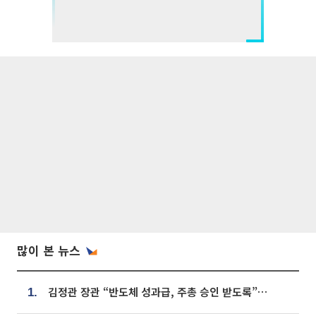
많이 본 뉴스
김정관 장관 “반도체 성과급, 주총 승인 받도록”…상법·자본시장법 개정 시사
1.