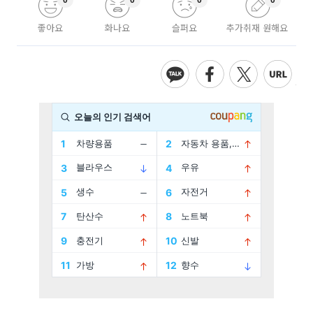
0
0
0
0
좋아요
화나요
슬퍼요
추가취재 원해요