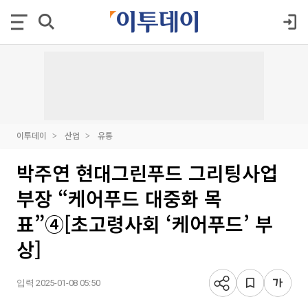
이투데이
산업
유통
박주연 현대그린푸드 그리팅사업
부장 “케어푸드 대중화 목
표”④[초고령사회 ‘케어푸드’ 부
상]
입력 2025-01-08 05:50