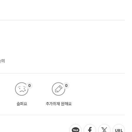
논의
0
0
슬퍼요
추가취재 원해요