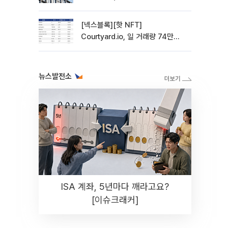
사 전환 첫발
[넥스블록][핫 NFT]
Courtyard.io, 일 거래량 74만
5040달러… 바닥가 5달러
뉴스발전소
ISA 계좌, 5년마다 깨라고요?
[이슈크래커]