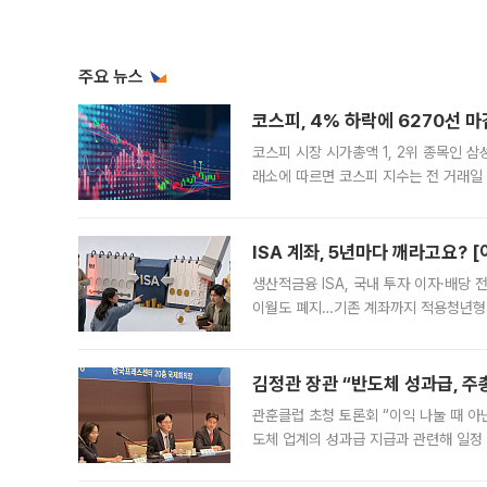
주요 뉴스
코스피, 4% 하락에 6270선 마
코스피 시장 시가총액 1, 2위 종목인 
래소에 따르면 코스피 지수는 전 거래일 대
1.81% 내린 6478.75에 출발한 코
다. 이날 오전
ISA 계좌, 5년마다 깨라고요? 
생산적금융 ISA, 국내 투자 이자·배당
이월도 폐지…기존 계좌까지 적용청년형 
는 5년마다 계좌를 해지하라는 건가요?”
편을
김정관 장관 “반도체 성과급, 
관훈클럽 초청 토론회 “이익 나눌 때 아
도체 업계의 성과급 지급과 관련해 일정
최근 상법·자본시장법 개정으로 기업 지