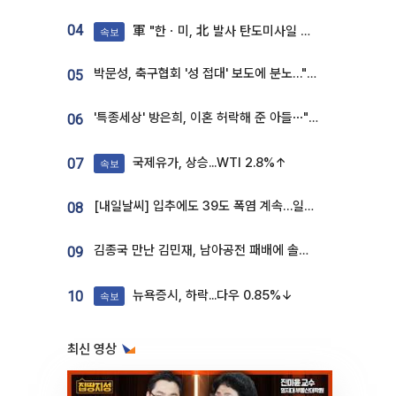
04
軍 "한ㆍ미, 北 발사 탄도미사일 제원 정밀분석 중"
속보
박문성, 축구협회 '성 접대' 보도에 분노…"다 말아먹으려고 작정했나"
05
'특종세상' 방은희, 이혼 허락해 준 아들⋯"너무 잘 커줬다" 오열
06
국제유가, 상승...WTI 2.8%↑
07
속보
[내일날씨] 입추에도 39도 폭염 계속…일부 지역 소나기
08
김종국 만난 김민재, 남아공전 패배에 솔직한 속내⋯"선수들도 못하긴 했다"
09
뉴욕증시, 하락...다우 0.85%↓
10
속보
최신 영상