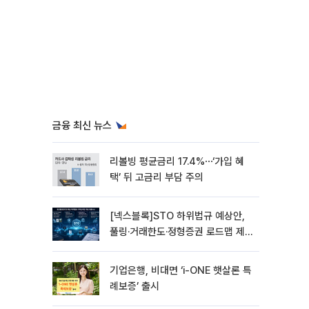
금융 최신 뉴스
리볼빙 평균금리 17.4%⋯‘가입 혜
택’ 뒤 고금리 부담 주의
[넥스블록]STO 하위법규 예상안,
풀링·거래한도·정형증권 로드맵 제
시
기업은행, 비대면 ‘i-ONE 햇살론 특
례보증’ 출시