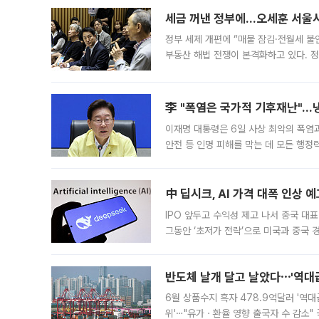
세금 꺼낸 정부에…오세훈 서울시장
정부 세제 개편에 “매물 잠김·전월세 불
부동산 해법 전쟁이 본격화하고 있다. 
드를 꺼내자 서울시는 전·월세 부담만 
李 "폭염은 국가적 기후재난"…냉
이재명 대통령은 6일 사상 최악의 폭염
안전 등 인명 피해를 막는 데 모든 행
인프라 확충 계획을 내년도 예산안에 반
中 딥시크, AI 가격 대폭 인상 
IPO 앞두고 수익성 제고 나서 중국 대표
그동안 ‘초저가 전략’으로 미국과 중국
가된다. 블룸버그통신에 따르면 딥시크는
반도체 날개 달고 날았다⋯'역대급
6월 상품수지 흑자 478.9억달러 '역대
위'⋯"유가ㆍ환율 영향 출국자 수 감소" 