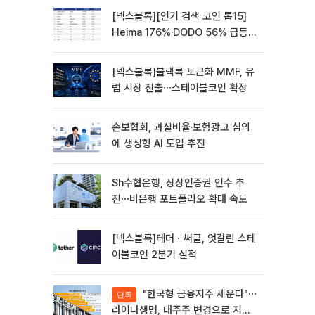
[넥스블록][인기 검색 코인 톱15]
Heima 176%·DODO 56% 급등…
대형주 속 고변동 알트 부각
[넥스블록]블랙록 토큰화 MMF, 유
럽 시장 진출∙∙∙스테이블코인 확장
손보협회, 과실비율·보험광고 심의
에 생성형 AI 도입 추진
Sh수협은행, 상상인증권 인수 추
진⋯비은행 포트폴리오 확대 속도
[넥스블록]테더ㆍ써클, 엇갈린 스테
이블코인 2분기 실적
"한국형 금융지주 세운다"⋯
단독
라이나생명, 대주주 변경으로 지주