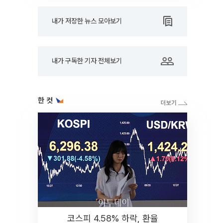
내가 저장한 뉴스 모아보기
내가 구독한 기자 전체보기
한 컷
코스피 4.58% 하락, 환율