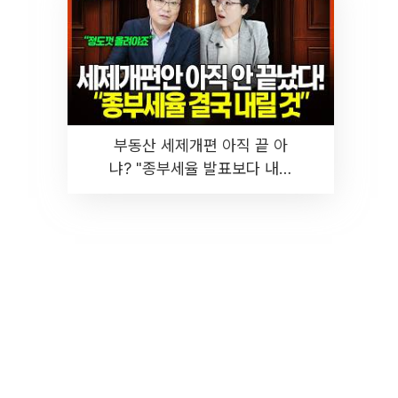
부동산 세제개편 아직 끝 아
냐? "종부세율 발표보다 내릴
것" 장기거주·양도세 전망 I 집
땅지성 I 김인만, 진미윤