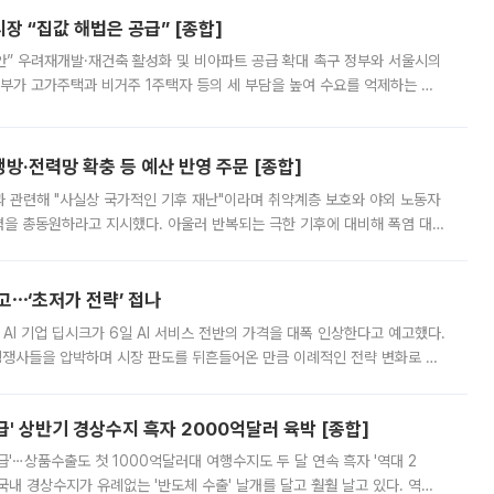
 “집값 해법은 공급” [종합]
안” 우려재개발·재건축 활성화 및 비아파트 공급 확대 촉구 정부와 서울시의
정부가 고가주택과 비거주 1주택자 등의 세 부담을 높여 수요를 억제하는 카
키울 것이라며 세금이 아닌 공급이 근본적인 처방이라고 전면 반박했다.
방·전력망 확충 등 예산 반영 주문 [종합]
과 관련해 "사실상 국가적인 기후 재난"이라며 취약계층 보호와 야외 노동자
정력을 총동원하라고 지시했다. 아울러 반복되는 극한 기후에 대비해 폭염 대응
영하는 방안도 검토하라고 주문했다. 이 대통령은 이날 폭염·가뭄 대
예고⋯‘초저가 전략’ 접나
 AI 기업 딥시크가 6일 AI 서비스 전반의 가격을 대폭 인상한다고 예고했다.
 경쟁사들을 압박하며 시장 판도를 뒤흔들어온 만큼 이례적인 전략 변화로 평
 이날 공지를 통해 구체적인 인상 폭은 공개하지 않았지만 상당한 수
' 상반기 경상수지 흑자 2000억달러 육박 [종합]
급'⋯상품수출도 첫 1000억달러대 여행수지도 두 달 연속 흑자 '역대 2
국내 경상수지가 유례없는 '반도체 수출' 날개를 달고 훨훨 날고 있다. 역대