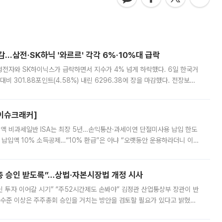
감…삼전·SK하닉 '와르르' 각각 6%·10%대 급락
삼성전자와 SK하이닉스가 급락하면서 지수가 4% 넘게 하락했다. 6일 한국거
비 301.88포인트(4.58%) 내린 6296.38에 장을 마감했다. 전장보다
스피는 장중 한때 6550.94까지 오르기도 했으나 6238.32까지 밀리기도 했
[이슈크래커]
 전액 비과세일반 ISA는 최장 5년…손익통산·과세이연 단절미사용 납입 한도
납입액 10% 소득공제…“10% 환급”은 아냐 “오랫동안 운용하라더니 이제
 ‘만능 절세 통장’으로 불리는 개인종합자산관리계좌(ISA)가 두 갈래로 개
주총 승인 받도록”…상법·자본시장법 개정 시사
닌 투자 이어갈 시기” “주52시간제도 손봐야” 김정관 산업통상부 장관이 반
 수준 이상은 주주총회 승인을 거치는 방안을 검토할 필요가 있다고 밝혔다.
배구조와 주주권 강화 논의가 이어지는 가운데, 핵심 연구인력에 대한