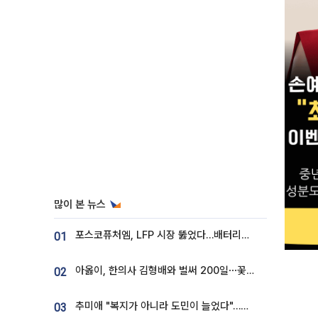
많이 본 뉴스
포스코퓨처엠, LFP 시장 뚫었다…배터리사와 대규모 장기 공급 합의
01
아옳이, 한의사 김형배와 벌써 200일⋯꽃다발 들고 "프러포즈 아냐"
02
추미애 "복지가 아니라 도민이 늘었다"…재정난 책임론 정면돌파
03