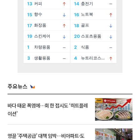
주요뉴스
바다 태운 폭염에…회 한 접시도 ‘히트플레
이션’
영끌 '주택공급' 대책 임박⋯비아파트·도