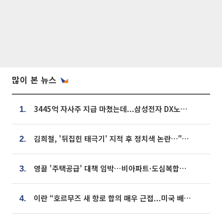
많이 본 뉴스
3445억 자사주 지급 마쳤는데...삼성전자 DX노조, 뒤늦은 '떼쓰기 집회'
1.
김희철, '뒤집힌 태극기' 지적 후 정치색 논란…"좌우 떠나 우리나라 국기"
2.
영끌 '주택공급' 대책 임박⋯비아파트·도심복합까지 총동원
3.
이란 “호르무즈 새 항로 합의 매우 근접...미국 배상 먼저”
4.