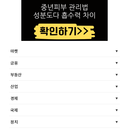
마켓
금융
부동산
산업
경제
국제
정치