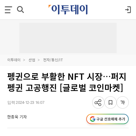
이투데이
산업
전자/통신/IT
펭귄으로 부활한 NFT 시장…퍼지
펭귄 고공행진 [글로벌 코인마켓]
입력 2024-12-23 16:07
한종욱 기자
구글 선호매체 추가