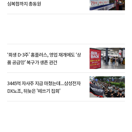
심복합까지 총동원
‘회생 D-3주’ 홈플러스, 영업 재개에도 ‘상
품 공급망’ 복구가 생존 관건
3445억 자사주 지급 마쳤는데...삼성전자
DX노조, 뒤늦은 '떼쓰기 집회'