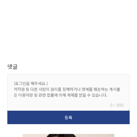
댓글
0 / 300