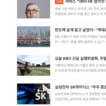
하마스 “네타냐후 합의안 거
단독
바셈 나임 하마스 정치국 고위 관리 본지
트럼프와 엇박자 10월 총선 앞두고 두 
원회(BOP)와 팔레스타인 무장단체 하마
반도체 날개 달고 날았다⋯'역대급
6월 상품수지 흑자 478.9억달러 '역대
위'⋯"유가ㆍ환율 영향 출국자 수 감소" 
급 수출 호조가 매달 이어지면서 6월 
대 기
오늘 KBO 긴급 실행위원회, 주
기록적인 폭염으로 이틀간 멈춰 선 프로야
단 단장과 한국프로야구선수협회 관계자가
5일 “최근 전국적으로 폭염이 지속되면
KBO리그와
삼성전자·SK하이닉스 “주주 환원
삼성전자와 SK하이닉스가 주주환원 강화 방안 마련에 나설
삼성전자는 로이터에 보낸 성명에서 “지