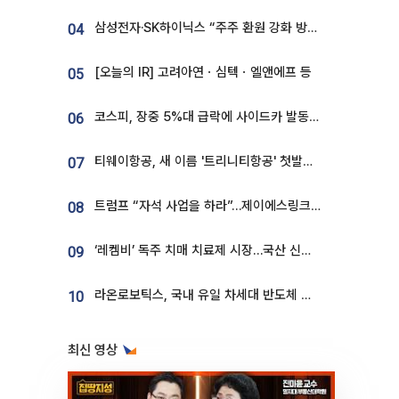
삼성전자·SK하이닉스 “주주 환원 강화 방안 마련”
04
[오늘의 IR] 고려아연ㆍ심텍ㆍ엘앤에프 등
05
코스피, 장중 5%대 급락에 사이드카 발동…삼성·SK 동반 폭락
06
티웨이항공, 새 이름 '트리니티항공' 첫발…SSC 전략 본격화
07
트럼프 “자석 사업을 하라”…제이에스링크, 비중국 영구자석 공급망 구축 속도
08
‘레켐비’ 독주 치매 치료제 시장…국산 신약 등장하나
09
라온로보틱스, 국내 유일 차세대 반도체 공정 로봇 개발 ‘고객사 테스트 진행’
10
최신 영상