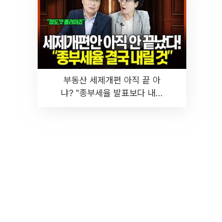
부동산 세제개편 아직 끝 아
냐? "종부세율 발표보다 내릴
것" 장기거주·양도세 전망 I 집
땅지성 I 김인만, 진미윤