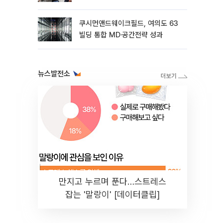
쿠시먼앤드웨이크필드, 여의도 63
빌딩 통합 MD·공간전략 성과
뉴스발전소
만지고 누르며 푼다…스트레스
잡는 '말랑이' [데이터클립]