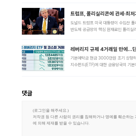
트럼프, 폴리실리콘에 관세·최저
도널드 트럼프 미국 대통령이 수입산 
반도체 공급망의 핵심 원재료인 폴리실리
로 한국 기업에 미칠 영향에도 관심이 
레버리지 규제 4거래일 만에…단일
기본예탁금 현금 3000만원 조기 상향하
지수펀드(ETF)에 대한 금융당국의 기본
13분의 1수준으로 급감했다. 6일 한국
한 가운데
댓글