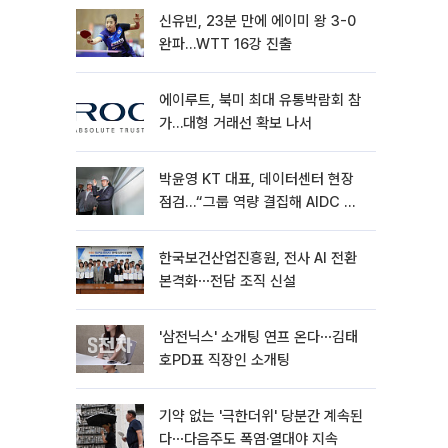
신유빈, 23분 만에 에이미 왕 3-0
완파…WTT 16강 진출
에이루트, 북미 최대 유통박람회 참
가…대형 거래선 확보 나서
박윤영 KT 대표, 데이터센터 현장
점검…“그룹 역량 결집해 AIDC 경
쟁력 높여야”
한국보건산업진흥원, 전사 AI 전환
본격화⋯전담 조직 신설
'삼전닉스' 소개팅 연프 온다⋯김태
호PD표 직장인 소개팅
기약 없는 '극한더위' 당분간 계속된
다⋯다음주도 폭염·열대야 지속