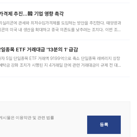
가격제 추진…韓 기업 영향 촉각
폴리실리콘에 관세와 최저수입가격제를 도입하는 방안을 추진한다. 태양광과
콘의 미국 내 생산을 확대하고 중국 의존도를 낮추려는 조치다. 이번 조처
쏠리고 있다. 5일(현지시간) 블룸버그통신에 따르면 미국 행정부 내에서는
종목 ETF 거래대금 '13분의 1' 급감
자 5일 단일종목 ETF 거래액 9199억으로 축소 단일종목 레버리지 상장
예탁금 강화 조치가 시행된 지 4거래일 만에 관련 거래대금이 규제 전 대비
거래소에 따르면 전날 코스피 시장 전체 거래대금은 25조2129억원을 기록