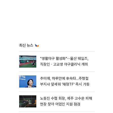
최신 뉴스
"생활야구 활성화"⋯울산 웨일즈,
직장인ㆍ고교생 야구클리닉 개최
추미애, 하루만에 후속타…주형철
부지사 앞세워 '재정TF' 즉시 가동
노동진 수협 회장, 제주 고수온 피해
현장 찾아 어업인 지원 점검