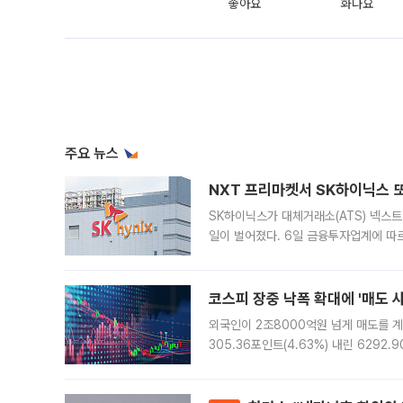
좋아요
화나요
주요 뉴스
NXT 프리마켓서 SK하이닉스 또
SK하이닉스가 대체거래소(ATS) 넥스
일이 벌어졌다. 6일 금융투자업계에 따르
규장 종가보다 29.98% 내린 116만8
규시장과 달
코스피 장중 낙폭 확대에 '매도 사이
외국인이 2조8000억원 넘게 매도를 계
305.36포인트(4.63%) 내린 6292
중 한때 6550.94까지 오르기도 했으나
락하면서 유가증권