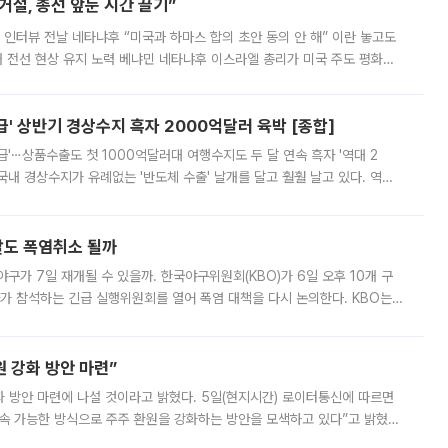
절, 총선 앞둔 시간 끌기”
 인터뷰 전날 네타냐후 “미국과 하마스 합의 초안 동의 안 해” 이란 놓고도
개 전선 현상 유지 노력 베냐민 네타냐후 이스라엘 총리가 미국 주도 평화위
스 간 무장해제 합의안을 반대한 지 하루 만에 하마스 정치국 고위 관리
' 상반기 경상수지 흑자 2000억달러 육박 [종합]
급'⋯상품수출도 첫 1000억달러대 여행수지도 두 달 연속 흑자 '역대 2
국내 경상수지가 유례없는 '반도체 수출' 날개를 달고 훨훨 날고 있다. 역대
경상수지 뿐 아니라 상반기 경상수지 흑자도 2000억달러에 근접하며 사상 최
말도 폭염취소 될까
구가 7일 재개될 수 있을까. 한국야구위원회(KBO)가 6일 오후 10개 구
 참석하는 긴급 실행위원회를 열어 폭염 대책을 다시 논의한다. KBO는
서 관람객과 선수단의 안전 위험 상황이 발생했다”며 5∼6일 예정됐던
 강화 방안 마련”
 것이라고 밝혔다. 5일(현지시간) 로이터통신에 따르면
속 가능한 방식으로 주주 환원을 강화하는 방안을 모색하고 있다”고 밝혔다.
그러면서 자세한 내용은 “조만간 공개할 예정”이라고 덧붙였다. SK하이닉스도 로이터에 전달한 성명에서 “연