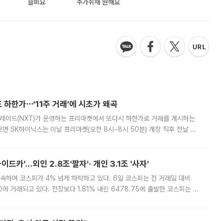
슬퍼요
추가취재 원해요
 하한가⋯‘11주 거래’에 시초가 왜곡
트레이드(NXT)가 운영하는 프리마켓에서 또다시 하한가로 거래를 개시하는
면 SK하이닉스는 이날 프리마켓(오전 8시~8시 50분) 개장 직후 전날 정
000원에 거래됐다. 거래량은 11주에 불과했으나, 최초 가격 결정이 기존 정
드카'…외인 2.8조'팔자'· 개인 3.1조 '사자'
속하며 코스피가 4% 넘게 하락하고 있다. 6일 코스피는 전 거래일 대비
.90에 거래되고 있다. 전장보다 1.81% 내린 6478.75에 출발한 코스피는 장
 6238.32까지 밀리기도 했다. 이날 오전 한때 코스피는 장중 5% 넘게 폭