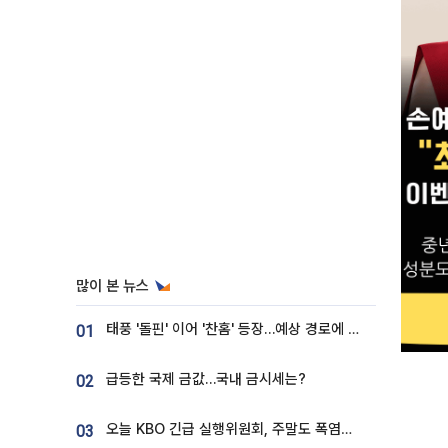
많이 본 뉴스
태풍 '돌핀' 이어 '찬홈' 등장…예상 경로에 한국 '한숨'
01
급등한 국제 금값…국내 금시세는?
02
오늘 KBO 긴급 실행위원회, 주말도 폭염취소 될까
03