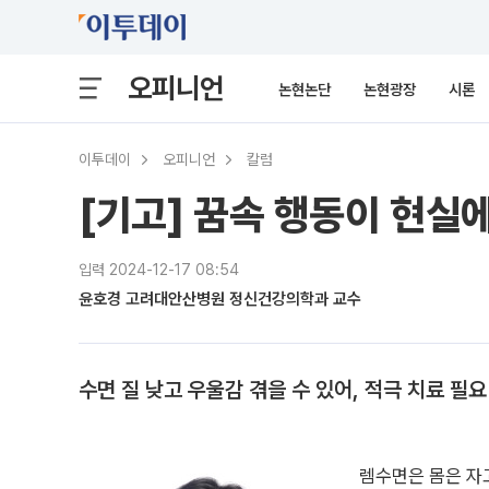
오피니언
논현논단
논현광장
시론
이투데이
오피니언
칼럼
[기고] 꿈속 행동이 현실
입력 2024-12-17 08:54
윤호경 고려대안산병원 정신건강의학과 교수
수면 질 낮고 우울감 겪을 수 있어, 적극 치료 필요
렘수면은 몸은 자고