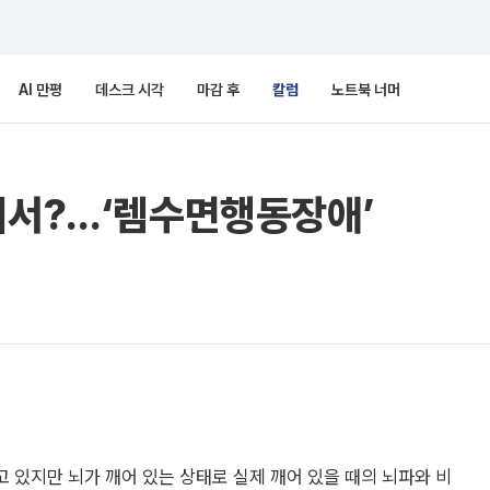
AI 만평
데스크 시각
마감 후
칼럼
노트북 너머
에서?…‘렘수면행동장애’
 있지만 뇌가 깨어 있는 상태로 실제 깨어 있을 때의 뇌파와 비