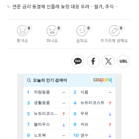
연준 금리 동결에 인플레 늦장 대응 우려…월가, 주식도 채권도 던졌다
0
0
0
0
좋아요
화나요
슬퍼요
추가취재 원해요