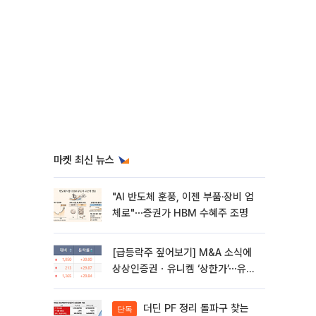
마켓 최신 뉴스
"AI 반도체 훈풍, 이젠 부품·장비 업
체로"⋯증권가 HBM 수혜주 조명
[급등락주 짚어보기] M&A 소식에
상상인증권ㆍ유니켐 ‘상한가’⋯유증
제동 걸린 SK디앤디↑
더딘 PF 정리 돌파구 찾는
단독