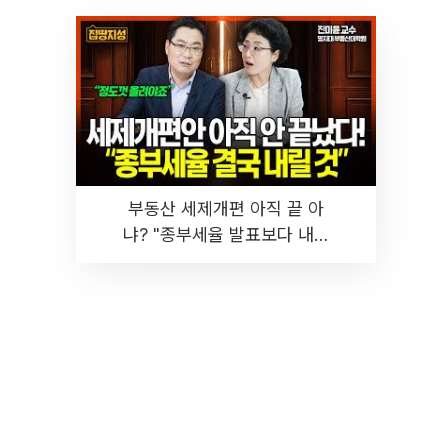
부동산 세제개편 아직 끝 아
냐? "종부세율 발표보다 내릴
것" 장기거주·양도세 전망 I 집
땅지성 I 김인만, 진미윤