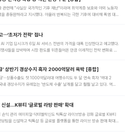
과 관련해 "사실상 국가적인 기후 재난"이라며 취약계층 보호와 야외 노동자
정력을 총동원하라고 지시했다. 아울러 반복되는 극한 기후에 대비해 폭염 대응
영하는 방안도 검토하라고 주문했다. 이 대통령은 이날 폭염·가뭄 대
예고⋯‘초저가 전략’ 접나
 AI 기업 딥시크가 6일 AI 서비스 전반의 가격을 대폭 인상한다고 예고했다.
 경쟁사들을 압박하며 시장 판도를 뒤흔들어온 만큼 이례적인 전략 변화로 평
 이날 공지를 통해 구체적인 인상 폭은 공개하지 않았지만 상당한 수
' 상반기 경상수지 흑자 2000억달러 육박 [종합]
급'⋯상품수출도 첫 1000억달러대 여행수지도 두 달 연속 흑자 '역대 2
국내 경상수지가 유례없는 '반도체 수출' 날개를 달고 훨훨 날고 있다. 역대
경상수지 뿐 아니라 상반기 경상수지 흑자도 2000억달러에 근접하며 사상 최
신설…K뷰티 ‘글로벌 라방 판매’ 확대
터 손익 관리 에이피알·닥터멜락신도 틱톡샵 라이브방송 강화 글로벌 K뷰티
담팀을 신설하고 틱톡샵 등 글로벌 플랫폼을 통한 라이브 방송 판매 확대에
급하는 데서 한발 더 나아가 방송 기획과 상품 구성, 출연자 섭외, 손익