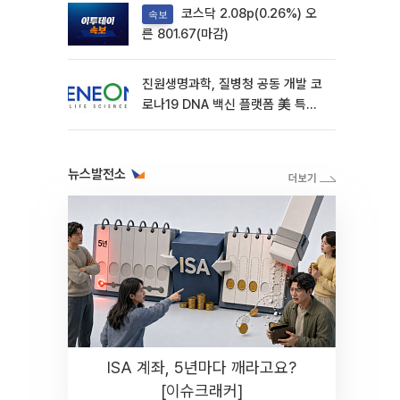
코스닥 2.08p(0.26%) 오
속보
른 801.67(마감)
진원생명과학, 질병청 공동 개발 코
로나19 DNA 백신 플랫폼 美 특허
확보
뉴스발전소
ISA 계좌, 5년마다 깨라고요?
[이슈크래커]