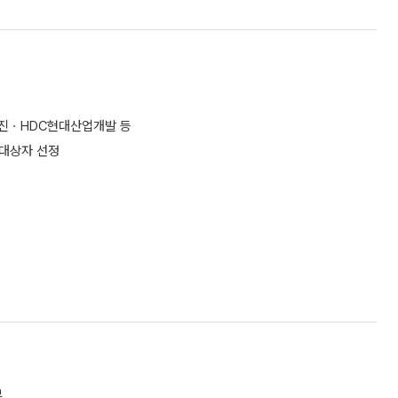
엔진ㆍHDC현대산업개발 등
상대상자 선정
부