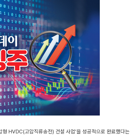
압형 HVDC(고압직류송전) 건설 사업’을 성공적으로 완료했다는