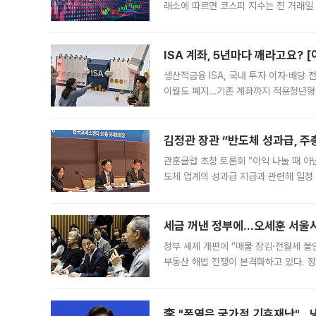
래소에 따르면 코스피 지수는 전 거래일 대
1.81% 내린 6478.75에 출발한 코
다. 이날 오전
ISA 계좌, 5년마다 깨라고요? 
생산적금융 ISA, 국내 투자 이자·배당
이월도 폐지…기존 계좌까지 적용청년형 
는 5년마다 계좌를 해지하라는 건가요?”
편을
김정관 장관 “반도체 성과급, 
관훈클럽 초청 토론회 “이익 나눌 때 아
도체 업계의 성과급 지급과 관련해 일정
최근 상법·자본시장법 개정으로 기업 지
세금 꺼낸 정부에…오세훈 서울시장
정부 세제 개편에 “매물 잠김·전월세 불
부동산 해법 전쟁이 본격화하고 있다. 
드를 꺼내자 서울시는 전·월세 부담만 
李 "폭염은 국가적 기후재난"…냉