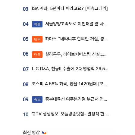
ISA 계좌, 5년마다 깨라고요? [이슈크래커]
03
서울양양고속도로 이천터널 앞 사고 발생
04
속보
하마스 “네타냐후 합의안 거절, 총선 앞두고 시간 끌기”
05
단독
06
실리콘투, 라이브커머스팀 신설…K뷰티 ‘글로벌 판매망’ 확대[K뷰티 라방戰]
단독
LIG D&A, 천궁Ⅱ 수출에 2Q 영업익 29.5%↑…수주잔고 24.6조 [종합]
07
코스피 4.58% 하락, 환율 1420원대 [포토]
08
중부내륙선 여주분기점 부근서 연이은 추돌사고 발생
09
속보
'2TV 생생정보' 오늘방송맛집- 결정적 한 수, 3종 메밀면! 메밀 소바 맛집 '의○○○○'
10
최신 영상