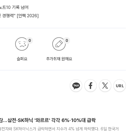
노트10 기록 넘어
경쟁력" [언팩 2026]
0
0
슬퍼요
추가취재 원해요
감…삼전·SK하닉 '와르르' 각각 6%·10%대 급락
삼성전자와 SK하이닉스가 급락하면서 지수가 4% 넘게 하락했다. 6일 한국거