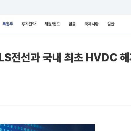
특징주
투자전략
채권/펀드
환율
국제시황
일반
 LS전선과 국내 최초 HVDC 