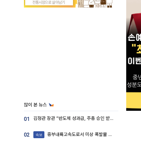
많이 본 뉴스
김정관 장관 “반도체 성과급, 주총 승인 받도록”…상법·자본시장법 개정 시사
01
중부내륙고속도로서 미상 폭발물 발견
02
속보