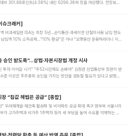
비 301.88포인트(4.58%) 내린 6296.38에 장을 마감했다. 전장보다
스피는 장중 한때 6550.94까지 오르기도 했으나 6238.32까지 밀리기도 했
[이슈크래커]
 전액 비과세일반 ISA는 최장 5년…손익통산·과세이연 단절미사용 납입 한도
납입액 10% 소득공제…“10% 환급”은 아냐 “오랫동안 운용하라더니 이제
 ‘만능 절세 통장’으로 불리는 개인종합자산관리계좌(ISA)가 두 갈래로 개
주총 승인 받도록”…상법·자본시장법 개정 시사
닌 투자 이어갈 시기” “주52시간제도 손봐야” 김정관 산업통상부 장관이 반
 수준 이상은 주주총회 승인을 거치는 방안을 검토할 필요가 있다고 밝혔다.
배구조와 주주권 강화 논의가 이어지는 가운데, 핵심 연구인력에 대한
 “집값 해법은 공급” [종합]
안” 우려재개발·재건축 활성화 및 비아파트 공급 확대 촉구 정부와 서울시의
정부가 고가주택과 비거주 1주택자 등의 세 부담을 높여 수요를 억제하는 카
키울 것이라며 세금이 아닌 공급이 근본적인 처방이라고 전면 반박했다.
방·전력망 확충 등 예산 반영 주문 [종합]