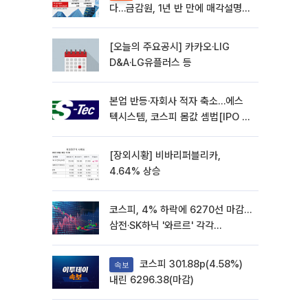
다…금감원, 1년 반 만에 매각설명회
재개
[오늘의 주요공시] 카카오·LIG
D&A·LG유플러스 등
본업 반등·자회사 적자 축소…에스
텍시스템, 코스피 몸값 셈법[IPO 엑
스레이]
[장외시황] 비바리퍼블리카,
4.64% 상승
코스피, 4% 하락에 6270선 마감…
삼전·SK하닉 '와르르' 각각
6%·10%대 급락
코스피 301.88p(4.58%)
속보
내린 6296.38(마감)