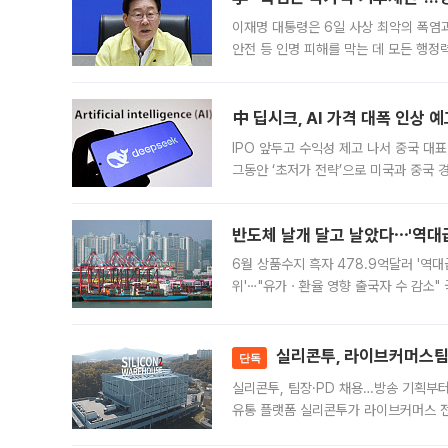
이재명 대통령은 6일 사상 최악의 폭염
안전 등 인명 피해를 막는 데 모든 행
인프라 확충 계획을 내년도 예산안에 반
中 딥시크, AI 가격 대폭 인상 
IPO 앞두고 수익성 제고 나서 중국 대표
그동안 ‘초저가 전략’으로 미국과 중국
가된다. 블룸버그통신에 따르면 딥시크는
반도체 날개 달고 날았다⋯'역대급
6월 상품수지 흑자 478.9억달러 '역대
위'⋯"유가ㆍ환율 영향 출국자 수 감소" 
급 수출 호조가 매달 이어지면서 6월 
대 기
실리콘투, 라이브커머스팀 
단독
실리콘투, 팀장·PD 채용…방송 기획부
유통 플랫폼 실리콘투가 라이브커머스 전
나섰다. 국내 화장품을 해외 유통망에 공