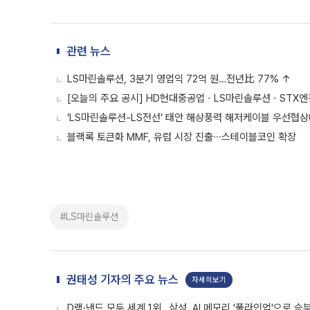
관련 뉴스
LS마린솔루션, 3분기 영업익 72억 원…전년比 77% ↑
[오늘의 주요 공시] HD현대중공업ㆍLS마린솔루션ㆍSTX
‘LS마린솔루션-LS전선’ 태안 해상풍력 해저케이블 우선협
블랙록 토큰화 MMF, 유럽 시장 진출∙∙∙스테이블코인 확장
#LS마린솔루션
권태성 기자의 주요 뉴스
자세히보기
D램·낸드 모두 세계 1위…삼성, AI 메모리 '풀라인업'으로 승