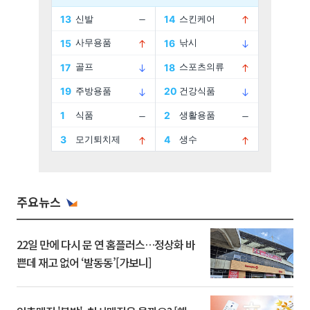
주요뉴스
22일 만에 다시 문 연 홈플러스…정상화 바
쁜데 재고 없어 ‘발동동’[가보니]