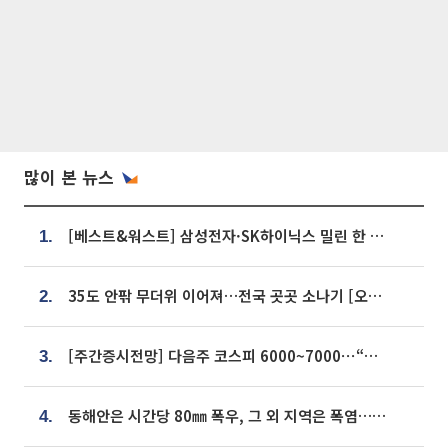
많이 본 뉴스
[베스트&워스트] 삼성전자·SK하이닉스 밀린 한 주…상상인증권은 85% 급등
1.
35도 안팎 무더위 이어져…전국 곳곳 소나기 [오늘 날씨]
2.
[주간증시전망] 다음주 코스피 6000~7000⋯“外人 수급은 정책이 변수”
3.
동해안은 시간당 80㎜ 폭우, 그 외 지역은 폭염…‘극과 극 날씨’
4.