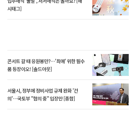
입추매직 '불발', 처서매직은 올까요? [해
시태그]
콘서트 갈 때 응원봉만?⋯'최애' 위한 필수
품 등장이오! [솔드아웃]
서울시, 정부에 정비사업 규제 완화 '건
의'⋯국토부 "협의 중" 입장만 [종합]