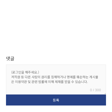
댓글
0 / 300