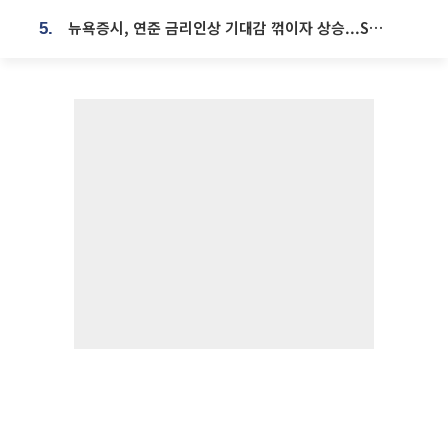
뉴욕증시, 연준 금리인상 기대감 꺾이자 상승...S&P500 사상 최고치 [종합]
5.