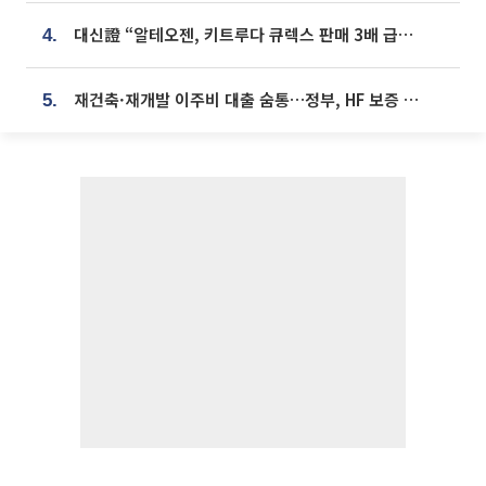
대신證 “알테오젠, 키트루다 큐렉스 판매 3배 급증…목표가 41만원 상향”
4.
재건축·재개발 이주비 대출 숨통…정부, HF 보증 신설 추진
5.