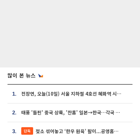
많이 본 뉴스
전장연, 오늘(10일) 서울 지하철 4호선 혜화역 시위…1호선 용산역 무정차
1.
태풍 '돌핀' 중국 상륙, '찬홈' 일본→한국…각국 기상청 예상 경로는?
2.
젖소 섞어놓고 ‘한우 원육’ 팔이...공영홈쇼핑 표기·검증 구멍
단독
3.