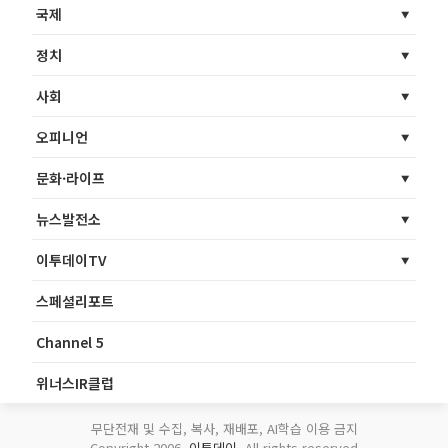
국제
정치
사회
오피니언
문화·라이프
뉴스발전소
이투데이TV
스페셜리포트
Channel 5
위너스IR클럽
무단전재 및 수집, 복사, 재배포, AI학습 이용 금지
Copyright 2006.
이투데이
. All rights reserved