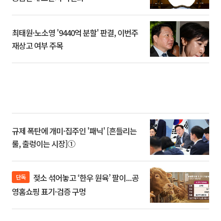
최태원·노소영 '9440억 분할' 판결, 이번주
재상고 여부 주목
규제 폭탄에 개미·집주인 '패닉' [흔들리는
룰, 출렁이는 시장]①
젖소 섞어놓고 ‘한우 원육’ 팔이...공
단독
영홈쇼핑 표기·검증 구멍