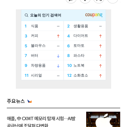
주요뉴스
애플, 中 CXMT 메모리 탑재 시험…AI발
공급난에 조달처 다변화