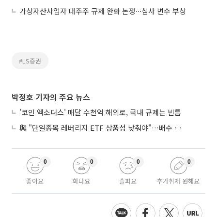
가상자산사업자 대주주 규제 완화 논쟁∙∙∙심사 변수 부상
#LS증권
박정호 기자의 주요 뉴스
'코인 엑소더스' 매달 수천억 해외로, 국내 규제는 빈틈
與 "단일종목 레버리지 ETF 상품성 낮춰야"…배수 조정안도 거론
0
0
0
0
좋아요
화나요
슬퍼요
추가취재 원해요