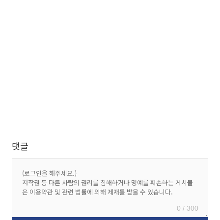
댓글
0 / 300