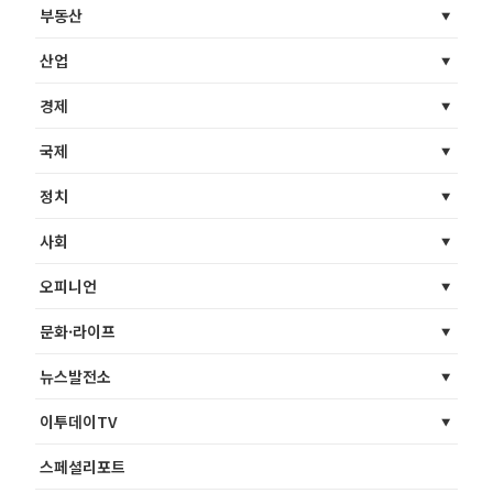
부동산
산업
경제
국제
정치
사회
오피니언
문화·라이프
뉴스발전소
이투데이TV
스페셜리포트