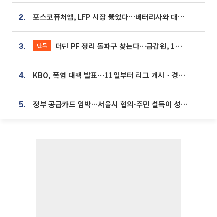
포스코퓨처엠, LFP 시장 뚫었다…배터리사와 대규모 장기 공급 합의
2.
더딘 PF 정리 돌파구 찾는다…금감원, 1년 반 만에 매각설명회 재개
단독
3.
KBO, 폭염 대책 발표⋯11일부터 리그 개시ㆍ경기 오후 7시 시작
4.
정부 공급카드 임박…서울시 협의·주민 설득이 성패 가른다 [부동산 해법 전쟁]
5.