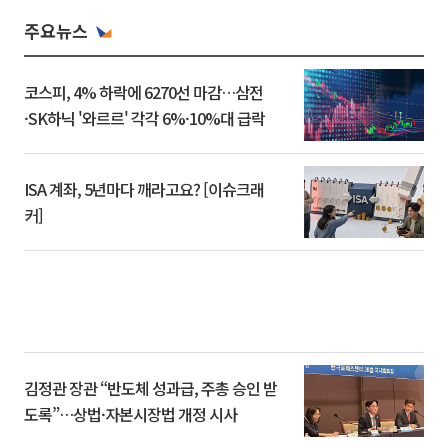
주요뉴스
코스피, 4% 하락에 6270선 마감…삼전
·SK하닉 '와르르' 각각 6%·10%대 급락
ISA 계좌, 5년마다 깨라고요? [이슈크래
커]
김정관 장관 “반도체 성과급, 주총 승인 받
도록”…상법·자본시장법 개정 시사