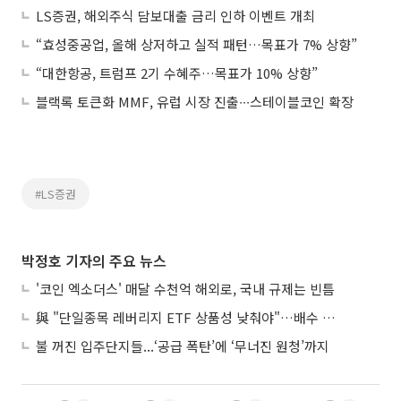
LS증권, 해외주식 담보대출 금리 인하 이벤트 개최
“효성중공업, 올해 상저하고 실적 패턴…목표가 7% 상향”
“대한항공, 트럼프 2기 수혜주…목표가 10% 상향”
블랙록 토큰화 MMF, 유럽 시장 진출∙∙∙스테이블코인 확장
#LS증권
박정호 기자의 주요 뉴스
'코인 엑소더스' 매달 수천억 해외로, 국내 규제는 빈틈
與 "단일종목 레버리지 ETF 상품성 낮춰야"…배수 조정안도 거론
불 꺼진 입주단지들...‘공급 폭탄’에 ‘무너진 원청’까지