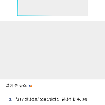
많이 본 뉴스
'2TV 생생정보' 오늘방송맛집- 결정적 한 수, 3종 메밀면! 메밀 소바 맛집 '의○○○○'
1.