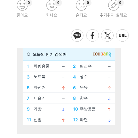
0
0
0
0
좋아요
화나요
슬퍼요
추가취재 원해요